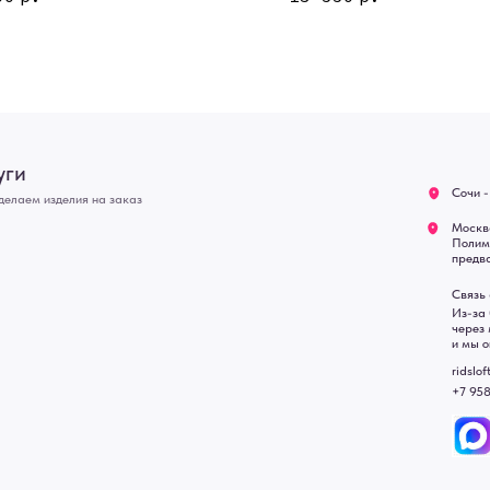
О нас
Полимерная дом 8 \ ПН-ПТ
предварительной записи)
Оплата
Связь с нами:
Возврат
Из-за большого количест
через мессенджеры. Глав
Доставка
и мы оперативно ответим.
Блог
ridsloft@gmail.com
+7 958 581 3200
• Договор публичной оферт
• Политика обработки перс
• Согласие на обработку пе
• Карта сайта
 в счете-спецификации.
, подвесные двери, интерьерные картины, стеновые панели, лофт мебель с доставкой во все город
Уфа, Волгоград, Пермь, Красноярск, Воронеж, Краснодар, Пенза, Рязань, Саратов, Тольятти, Волгогр
е Челны, Липецк Казахстан, Алматы, Астана, Павлодар, Усть - Каменногорск, Сочи.