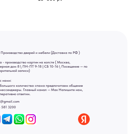
 9-18 | СБ 10-16 \ Посещение — по
ва спама предпочитаем общение
ный канал — Max Напишите нам,
Яндекс отзывы
ы
ональных данных
рсональных данных
а России: Москва, Санкт-Петербург, Екатеринбург,
ад, Астрахань, Владивосток, Ярославль, Ульяновск, Барнаул,