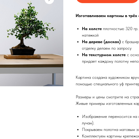
Изготавливаем картины в трёх
На холсте
плотностью 320 гр.
натяжкой
На дереве (досках)
с брашир
отделку делаем по запросу
На текстурном холсте
с осно
придает каждому полотну непо
Картина создана художником вруч
помощью специального уф принтер
Размеры и цены смотрите на стра
Живые примеры изготовленных кар
Изображение переносится на п
лучам).
Покрываем полотна матовым з
Комплектуем картины крепежом