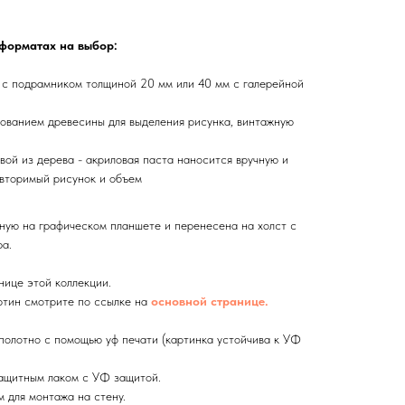
 форматах на выбор:
 с подрамником толщиной 20 мм или 40 мм с галерейной
ованием древесины для выделения рисунка, винтажную
вой из дерева - акриловая паста наносится вручную и
вторимый рисунок и объем
ную на графическом планшете и перенесена на холст с
а.
нице этой коллекции.
тин смотрите по ссылке на
основной странице.
олотно с помощью уф печати (картинка устойчива к УФ
ащитным лаком с УФ защитой.
 для монтажа на стену.