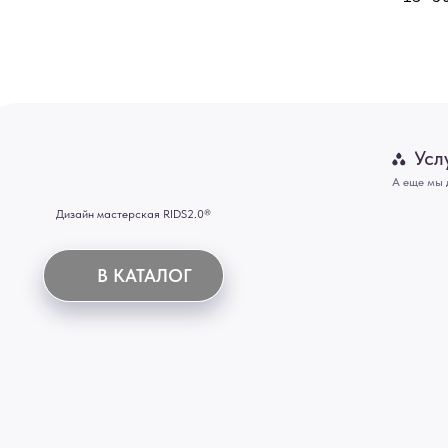
Двери
Картины
В КАТАЛОГ
Панно
Отделка
Механизмы
Мебель
ИНН 772071865424
© 2015-2026 Все права защищены. Не является офертой, окончательные цены указываются
Купить межкомнатные распашные двери, входные двери, амбарные двери, раздвижные двери
Новосибирск, Нижний Новгород, Самара, Сургут, Казань, Омск, Челябинск, Ростов-на-Дону, 
Иркутск, Тюмень, Хабаровск, Новокузнецк, Оренбург, Кемерово, Ижевск, Томск, Набережны