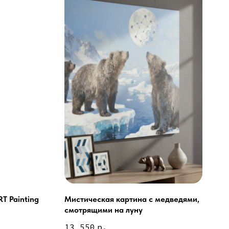
T Painting
Мистическая картина с медведями,
смотрящими на луну
ей и мебели (Доставка по РФ )
13 550
р.
тин на холсте ( Москва,