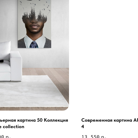
ьерная картина 50 Коллекция
Современная картина AR
 collection
4
Сочи - Производство двер
делия на заказ
00
р.
13 550
р.
Москва - производство кар