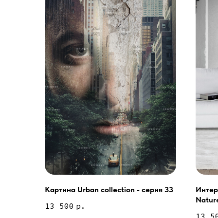
Картина Urban collection - серия 33
Интер
Услуги
Nature
А еще мы делаем из
13 500
р.
13 5
Дизайн мастерская RIDS2.0®