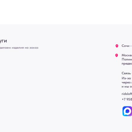
Оплата
Связь с нами:
Возврат
Из-за большого количест
через мессенджеры. Глав
Доставка
и мы оперативно ответим.
Блог
ridsloft@gmail.com
+7 958 581 3200
• Договор публичной оферт
• Политика обработки перс
• Согласие на обработку пе
• Карта сайта
 в счете-спецификации.
, подвесные двери, интерьерные картины, стеновые панели, лофт мебель с доставкой во все город
Уфа, Волгоград, Пермь, Красноярск, Воронеж, Краснодар, Пенза, Рязань, Саратов, Тольятти, Волгогр
е Челны, Липецк Казахстан, Алматы, Астана, Павлодар, Усть - Каменногорск, Сочи.