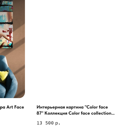
ра Art Face
Интерьерная картина "Color face
87" Коллекция Color face collection
ей и мебели (Доставка по РФ )
1-87
13 500
р.
тин на холсте ( Москва,
 9-18 | СБ 10-16 \ Посещение — по