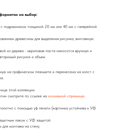
 форматах на выбор:
 с подрамником толщиной 20 мм или 40 мм с галерейной
ованием древесины для выделения рисунка, винтажную
вой из дерева - акриловая паста наносится вручную и
вторимый рисунок и объем
ную на графическом планшете и перенесена на холст с
а.
нице этой коллекции.
тин смотрите по ссылке на
основной странице.
олотно с помощью уф печати (картинка устойчива к УФ
ащитным лаком с УФ защитой.
 для монтажа на стену.