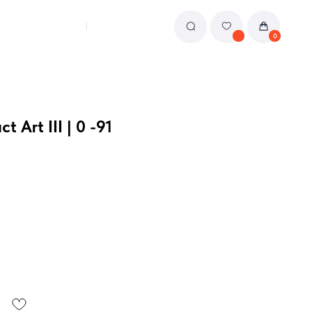
0
 Art III | 0 -91