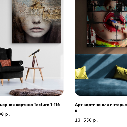
ьерная картина Texture 1-116
Арт картина для интерье
6
Сочи - Производство двер
00
р.
делия на заказ
13 550
р.
Москва - производство кар
О нас
Полимерная дом 8 \ ПН-ПТ
предварительной записи)