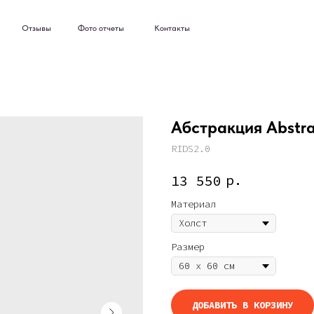
ывы
Фото отчеты
Контакты
ывы
Фото отчеты
Контакты
Абстракция Abstract
RIDS2.0
р.
13 550
Материал
Размер
ДОБАВИТЬ В КОРЗИНУ