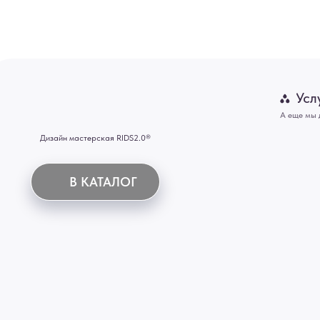
Картины
В КАТАЛОГ
Панно
Отделка
Механизмы
Мебель
ИНН 772071865424
© 2015-2026 Все права защищены. Не является офертой, окончательные цены указываются
Купить межкомнатные распашные двери, входные двери, амбарные двери, раздвижные двери
Новосибирск, Нижний Новгород, Самара, Сургут, Казань, Омск, Челябинск, Ростов-на-Дону, 
Иркутск, Тюмень, Хабаровск, Новокузнецк, Оренбург, Кемерово, Ижевск, Томск, Набережны