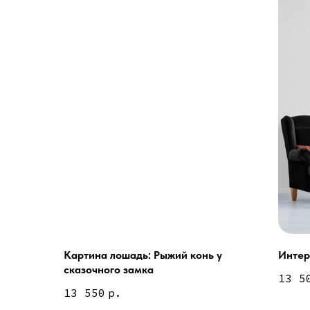
Картина лошадь: Рыжий конь у
Интер
Услуги
сказочного замка
13 5
А еще мы делаем из
13 550
р.
Дизайн мастерская RIDS2.0®
Двери