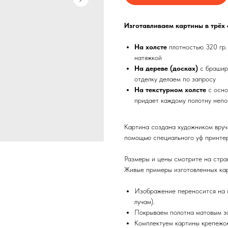
Изготавливаем картины в трёх
На холсте
плотностью 320 гр.
натяжкой
На дереве (досках)
с брашир
отделку делаем по запросу
На текстурном холсте
с осно
придает каждому полотну непо
Картина создана художником вруч
помощью специального уф принтер
Размеры и цены смотрите на стра
Живые примеры изготовленных кар
Изображение переносится на п
лучам).
Покрываем полотна матовым з
Комплектуем картины крепежом