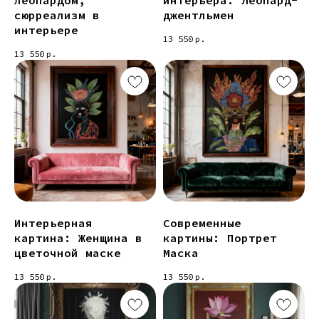
леопардом,
интерьера: Леопард-
сюрреализм в
джентльмен
интерьере
13 550
р.
13 550
р.
Интерьерная
Современные
картина: Женщина в
картины: Портрет
цветочной маске
Маска
13 550
р.
13 550
р.