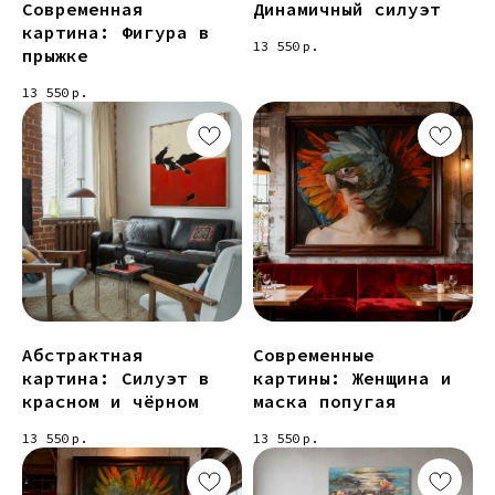
Современная
Динамичный силуэт
картина: Фигура в
13 550
р.
прыжке
13 550
р.
Абстрактная
Современные
картина: Силуэт в
картины: Женщина и
красном и чёрном
маска попугая
13 550
р.
13 550
р.