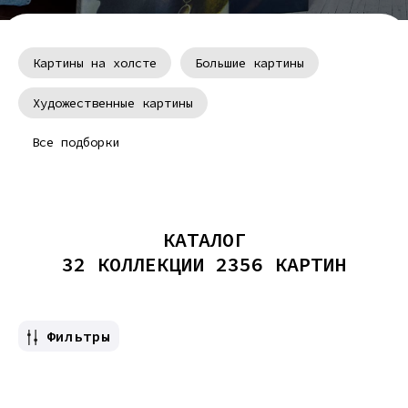
Картины на холсте
Большие картины
Художественные картины
Все подборки
Красивые картины
Современные картины
Картина на заказ
Картины с цветами
Картина в дом
Цветные картины
КАТАЛОГ
32 КОЛЛЕКЦИИ 2356 КАРТИН
Картины в гостиную
Интересные картины
Арт картины
Репродукция
Фильтры