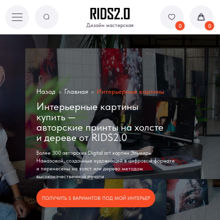
Дизайн мастерская
Дизайн мастерская
0
0
Назад
»
Главная
»
Интерьерные картины
Интерьерные картины
купить —
авторские принты на холсте
и дереве от RIDS2.0
Более 300 авторских Digital art картин Эльмиры
Намазовой, созданные художницей в цифровом формате
и перенесены на холст или дерево методом
высококачественной печати
ПОЛУЧИТЬ 5 ВАРИАНТОВ ПОД МОЙ ИНТЕРЬЕР