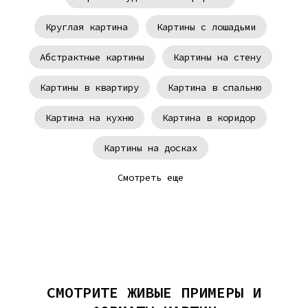
Круглая картина
Картины с лошадьми
Абстрактные картины
Картины на стену
Картины в квартиру
Картина в спальню
Картина на кухню
Картина в коридор
Картины на досках
Смотреть еще
Картина в подарок
Картины в детскую
Картины для дома
Вертикальная картина
Картины ирисы
Картина на день рождение
Картина декор
Картины с медведями
СМОТРИТЕ ЖИВЫЕ ПРИМЕРЫ И
Напольные картины
Модерн картины