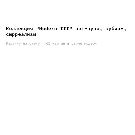
Коллекция "Modern III" арт-нуво, кубизм,
сюрреализм
Картину на стену + 65 картин в стиле модерн