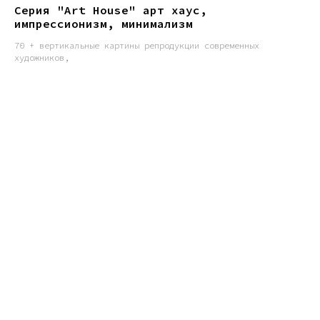
Серия "Art House" арт хаус,
импрессионизм, минимализм
70 + вертикальные картины репродукции современных
художников,