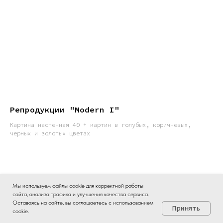
Репродукции "Modern I"
Картина настенная 40 + картин в голубых, коричневых,
черных и золотых цветах
Мы используем файлы cookie для корректной работы
сайта, анализа трафика и улучшения качества сервиса.
Быстро отвечаем в Max ☛
Оставаясь на сайте, вы соглашаетесь с использованием
Принять
cookie.