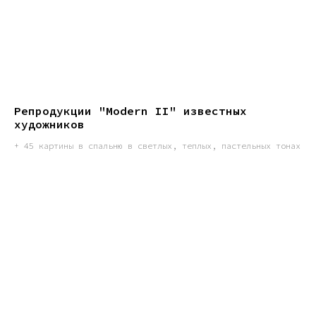
Репродукции "Modern II" известных
художников
+ 45 картины в спальню в светлых, теплых, пастельных тонах