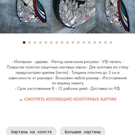
•
Материал - дерево
•
Метод нанесения рисунка - УФ печать
•
Покрытие полотна защитным матовым лаком
•
Для монтажа на стену
предусмотрен крепеж (петли)
•
Толщина полотна до 3 см в
зависимости от размера
•
Возможен любой размер
•
Изготовление
по вашему макету
•
Срок изготовления 8 - 12 рабочих дней
•
Доставка по РФ
→
СМОТРЕТЬ КОЛЛЕКЦИЮ КОНТУРНЫХ КАРТИН
Картины на холсте
Большие картины