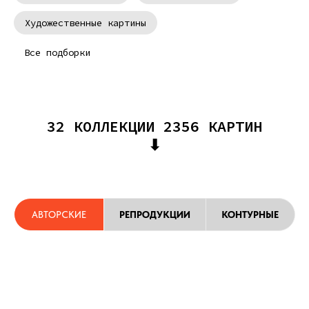
Художественные картины
Все подборки
Красивые картины
Современные картины
Картина на заказ
Картины с цветами
Картина в дом
Цветные картины
32 КОЛЛЕКЦИИ 2356 КАРТИН
⬇
Картины в гостиную
Интересные картины
Арт картины
Репродукция
АВТОРСКИЕ
РЕПРОДУКЦИИ
КОНТУРНЫЕ