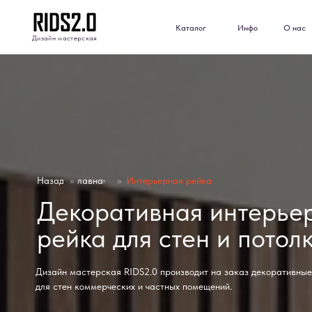
Каталог
Инфо
О нас
Отз
Каталог
Инфо
О нас
Отз
Дизайн мастерская
Дизайн мастерская
Назад
»
Главная
»
Интерьерная рейка
Декоративная интерье
рейка для стен и потол
Дизайн мастерская RIDS2.0 производит на заказ декоративные
для стен коммерческих и частных помещений.