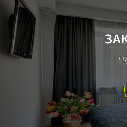
ЗА
Сд