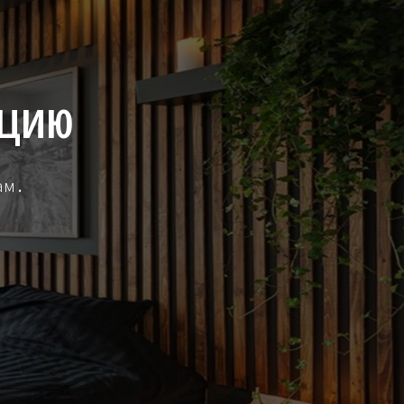
ЦИЮ
ам.