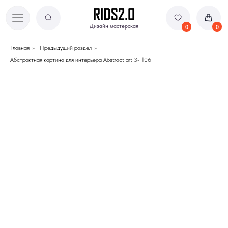
Дизайн мастерская
Дизайн мастерская
0
0
Главная
»
Предыдущий раздел
»
Абстрактная картина для интерьера Abstract art 3- 106