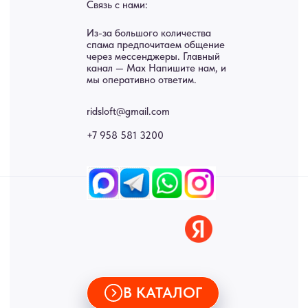
Картины
Оплата
Панно
Возврат
Двери
Доставка
Отделка
Блог
Механизмы
• Согласие на обработку персональных данных
• Договор публичной оферты
• Политика обработки персональных данных
• Карта сайта
ИНН 772071865424
© 2015-2026 Все права защищены. Не является офертой,
окончательные цены указываются в счете-спецификации.
Купить межкомнатные распашные двери, входные двери, амбарные
двери, раздвижные двери, подвесные двери, интерьерные картины,
стеновые панели, лофт мебель с доставкой во все города России:
Москва, Санкт-Петербург, Екатеринбург, Новосибирск, Нижний
Новгород, Самара, Сургут, Казань, Омск, Челябинск, Ростов-на-
Дону, Уфа, Волгоград, Пермь, Красноярск, Воронеж, Краснодар,
Пенза, Рязань, Саратов, Тольятти, Волгоград, Астрахань,
Владивосток, Ярославль, Ульяновск, Барнаул, Иркутск, Тюмень,