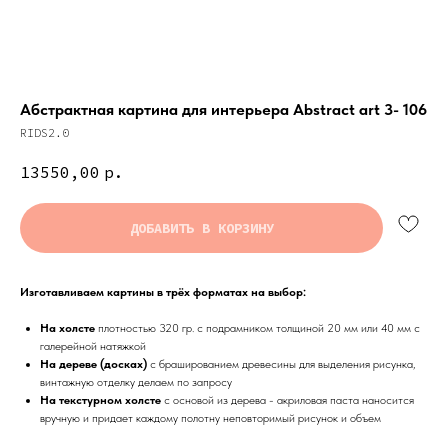
Абстрактная картина для интерьера Abstract art 3- 106
RIDS2.0
13550,00
р.
ДОБАВИТЬ В КОРЗИНУ
Изготавливаем картины в трёх форматах на выбор:
На холсте
плотностью 320 гр. с подрамником толщиной 20 мм или 40 мм с
галерейной натяжкой
На дереве (досках)
с брашированием древесины для выделения рисунка,
винтажную отделку делаем по запросу
На текстурном холсте
с основой из дерева - акриловая паста наносится
вручную и придает каждому полотну неповторимый рисунок и объем