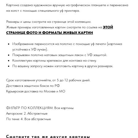
Картина создана художником вручную на графическом планшете и перенесена
на холст с помощью специального уф принтера.
Размеры и цены смотрите на странице этой коллекции.
Живые примеры изготовленных картин смотрите по ссылке на
ЭТОЙ
СТРАНИЦЕ ФОТО И ФОРМАТЫ ЖИВЫХ КАРТИН
Изображение переносится на полотно с помощью уф печати (картинка
устойчива к УФ лучам).
Покрываем полотна матовым защитным лаком с УФ защитой.
Дизайн мастерская RIDS2.0®
Комплектуем картины крепежом для монтажа на стену.
По вашему запросу можем изготовить картину в других размерах.
Сочи - Производство дверей и
Срок изготовления уточняйте, от 5 до 12 рабочих дней.
мебели (Доставка по РФ )
Доставка в защитном боксе по РФ
Курьерская доставка по Москве и МО
Москва - производство картин
на холсте ( Москва,
Полимерная дом 8 \ ПН-ПТ 9-
18 | СБ 10-16 \ Посещение — по
ФИЛЬТР ПО КОЛЛЕКЦИЯМ: Все картины
предварительной записи)
Авторские: 2. Абстрактные
По теме: 4. Все абстрактные
Связь с нами:
Из-за большого количества
спама предпочитаем общение
Смотрите так же другие картины
через мессенджеры. Главный