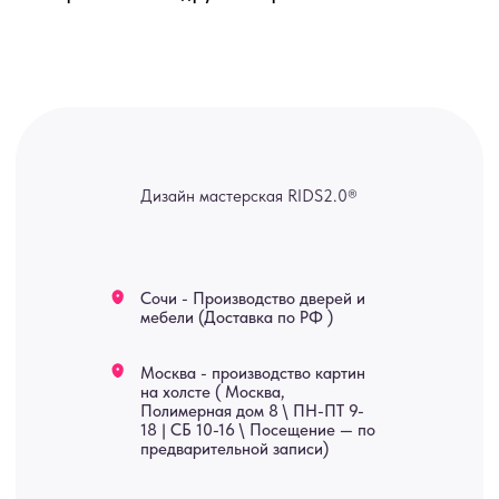
канал — Max Напишите нам, и
мы оперативно ответим.
ridsloft@gmail.com
+7 958 581 3200
Яндекс отзывы
В КАТАЛОГ
Услуги
А еще мы делаем
изделия на заказ
Мебель
О нас