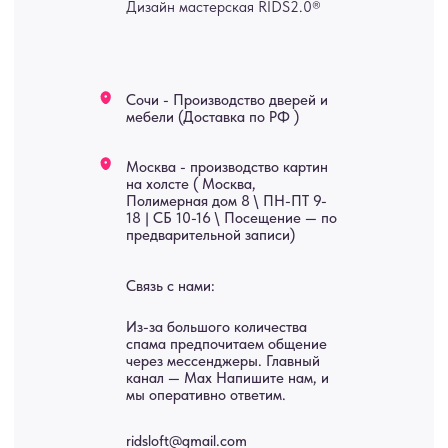
изделия на заказ
Мебель
О нас
Картины
Оплата
Панно
Возврат
Двери
Доставка
Отделка
Блог
Механизмы
• Согласие на обработку персональных данных
• Договор публичной оферты
• Политика обработки персональных данных
• Карта сайта
ИНН 772071865424
© 2015-2026 Все права защищены. Не является офертой,
окончательные цены указываются в счете-спецификации.
Купить межкомнатные распашные двери, входные двери, амбарные
двери, раздвижные двери, подвесные двери, интерьерные картины,
стеновые панели, лофт мебель с доставкой во все города России: