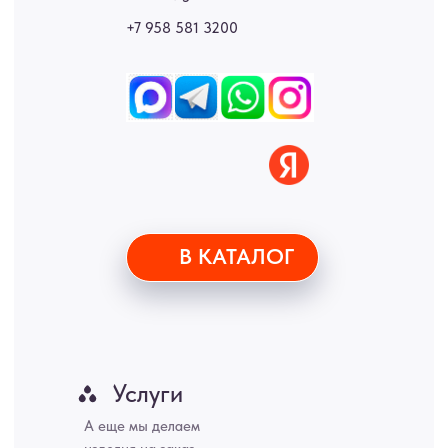
Москва, Санкт-Петербург, Екатеринбург, Новосибирск, Нижний
Новгород, Самара, Сургут, Казань, Омск, Челябинск, Ростов-на-
Дону, Уфа, Волгоград, Пермь, Красноярск, Воронеж, Краснодар,
Пенза, Рязань, Саратов, Тольятти, Волгоград, Астрахань,
Владивосток, Ярославль, Ульяновск, Барнаул, Иркутск, Тюмень,
Хабаровск, Новокузнецк, Оренбург, Кемерово, Ижевск, Томск,
Набережные Челны, Липецк Казахстан, Алматы, Астана, Павлодар,
Усть - Каменногорск, Сочи.