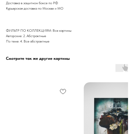
Доставка в защитном боксе по РФ
Курьерская доставка по Москве и МО
ФИЛЬТР ПО КОЛЛЕКЦИЯМ: Все картины
Авторские: 2. Абстрактные
По теме: 4. Все абстрактные
Смотрите так же другие картины
Дизайн мастерская RIDS2.0®
Сочи - Производство дверей и
мебели (Доставка по РФ )
Москва - производство картин
на холсте ( Москва,
Полимерная дом 8 \ ПН-ПТ 9-
18 | СБ 10-16 \ Посещение — по
предварительной записи)