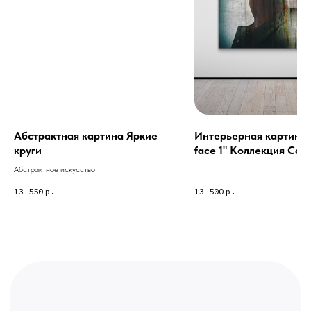
Связь с нами:
Из-за большого количества
спама предпочитаем общение
через мессенджеры. Главный
канал — Max Напишите нам, и
мы оперативно ответим.
ridsloft@gmail.com
+7 958 581 3200
Абстрактная картина Яркие
Интерьерная картина 
круги
face 1" Коллекция Colo
collection 1-1
Абстрактное искусство
Яндекс отзывы
13 550
р.
13 500
р.
В КАТАЛОГ
Услуги
А еще мы делаем