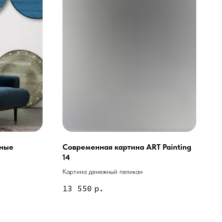
рные
Современная картина ART Painting
14
Картина денежный пеликан
ей и мебели (Доставка по РФ )
13 550
р.
тин на холсте ( Москва,
 9-18 | СБ 10-16 \ Посещение — по