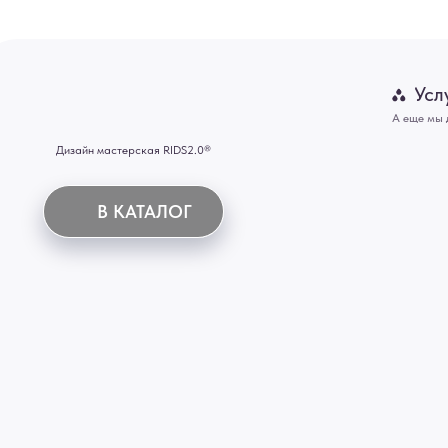
Отделка
Механизмы
Мебель
ИНН 772071865424
© 2015-2026 Все права защищены. Не является офертой, окончательные цены указываются
Купить межкомнатные распашные двери, входные двери, амбарные двери, раздвижные двери
Новосибирск, Нижний Новгород, Самара, Сургут, Казань, Омск, Челябинск, Ростов-на-Дону, 
Иркутск, Тюмень, Хабаровск, Новокузнецк, Оренбург, Кемерово, Ижевск, Томск, Набережны