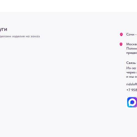
Из-за большого количест
через мессенджеры. Глав
Доставка
и мы оперативно ответим.
Блог
ridsloft@gmail.com
+7 958 581 3200
• Договор публичной оферт
• Политика обработки перс
• Согласие на обработку пе
• Карта сайта
 в счете-спецификации.
, подвесные двери, интерьерные картины, стеновые панели, лофт мебель с доставкой во все город
Уфа, Волгоград, Пермь, Красноярск, Воронеж, Краснодар, Пенза, Рязань, Саратов, Тольятти, Волгогр
е Челны, Липецк Казахстан, Алматы, Астана, Павлодар, Усть - Каменногорск, Сочи.