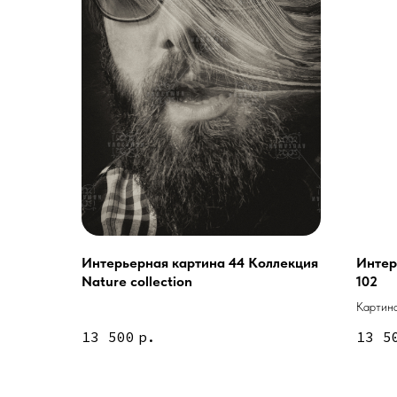
Интерьерная картина 44 Коллекция
Интер
Nature collection
102
Услуги
Картина
А еще мы делаем из
красным
13 500
р.
13 5
Дизайн мастерская RIDS2.0®
Двери
Картины
В КАТАЛОГ
Панно