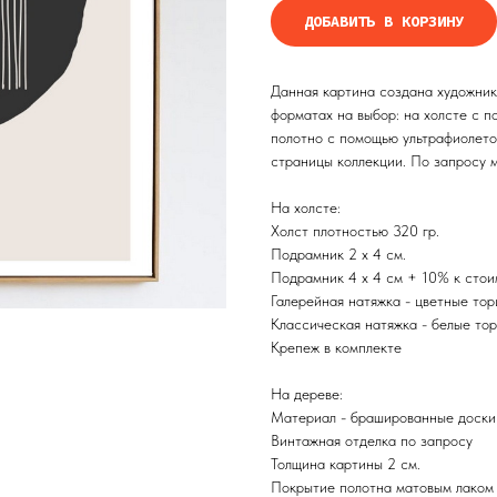
ДОБАВИТЬ В КОРЗИНУ
Данная картина создана художнико
форматах на выбор: на холсте с 
полотно с помощью ультрафиолето
страницы коллекции. По запросу м
На холсте:
Холст плотностью 320 гр.
Подрамник 2 х 4 см.
Подрамник 4 х 4 см + 10% к стои
Галерейная натяжка - цветные то
Классическая натяжка - белые то
Крепеж в комплекте
На дереве:
Материал - брашированные доски
Винтажная отделка по запросу
Толщина картины 2 см.
Покрытие полотна матовым лаком