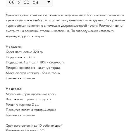
Данная картина создана художником в цифровом виде. Картина изготавливается
в двух форматах на выбор: на холсте с подрамником или на дереве. Изображение
переноситься на полотно с помощью ультрафиолетовой печати. Размеры и цены
смотрите на основной страницы коллекции. По запросу можем изготовить
картину в других размерах.
На холсте:
Холст плотностью 320 гр.
Подрамник 2 х 4 см.
Подрамник 4 х 4 см + 10% к стоимости.
Галерейная натяжка - цветные торцы
Классическая натяжка - белые торцы
Крепеж в комплекте
На дереве:
Материал - брашированные доски
Винтажная отделка по запросу
Толщина картины 2 см.
Покрытие полотна матовым лаком
Крепеж в комплекте
Срок изготовления до 10 рабочих дней
Доставка по Москве и РФ.