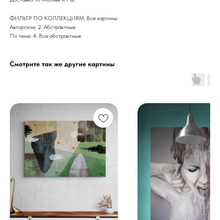
ФИЛЬТР ПО КОЛЛЕКЦИЯМ: Все картины
Авторские: 2. Абстрактные
По теме: 4. Все абстрактные
Смотрите так же другие картины
Дизайн мастерская RIDS2.0®
Сочи - Производство дверей и
мебели (Доставка по РФ )
Москва - производство картин
на холсте ( Москва,
Полимерная дом 8 \ ПН-ПТ 9-
18 | СБ 10-16 \ Посещение — по
предварительной записи)
Связь с нами:
Из-за большого количества