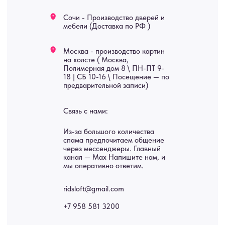
Мебель
О нас
Картины
Оплата
Панно
Возврат
Двери
Доставка
Отделка
Блог
Механизмы
• Согласие на обработку персональных данных
• Договор публичной оферты
• Политика обработки персональных данных
• Карта сайта
ИНН 772071865424
© 2015-2026 Все права защищены. Не является офертой,
окончательные цены указываются в счете-спецификации.
Купить межкомнатные распашные двери, входные двери, амбарные
двери, раздвижные двери, подвесные двери, интерьерные картины,
стеновые панели, лофт мебель с доставкой во все города России:
Москва, Санкт-Петербург, Екатеринбург, Новосибирск, Нижний
Новгород, Самара, Сургут, Казань, Омск, Челябинск, Ростов-на-
Дону, Уфа, Волгоград, Пермь, Красноярск, Воронеж, Краснодар,