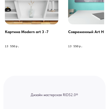
спама предпочитаем общение
через мессенджеры. Главный
канал — Max Напишите нам, и
мы оперативно ответим.
ridsloft@gmail.com
+7 958 581 3200
Картина Modern art 3 -7
Современный Art Hou
13 550
р.
13 550
р.
Яндекс отзывы
В КАТАЛОГ
Услуги
А еще мы делаем
изделия на заказ