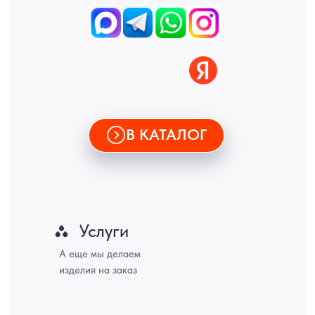
Пенза, Рязань, Саратов, Тольятти, Волгоград, Астрахань,
Владивосток, Ярославль, Ульяновск, Барнаул, Иркутск, Тюмень,
Хабаровск, Новокузнецк, Оренбург, Кемерово, Ижевск, Томск,
Набережные Челны, Липецк Казахстан, Алматы, Астана, Павлодар,
Усть - Каменногорск, Сочи.