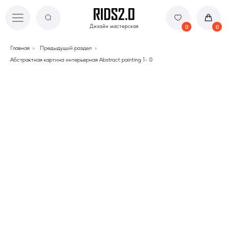
Дизайн мастерская
Дизайн мастерская
0
0
Главная
»
Предыдущий раздел
»
Абстрактная картина интерьерная Abstract painting 1- 0