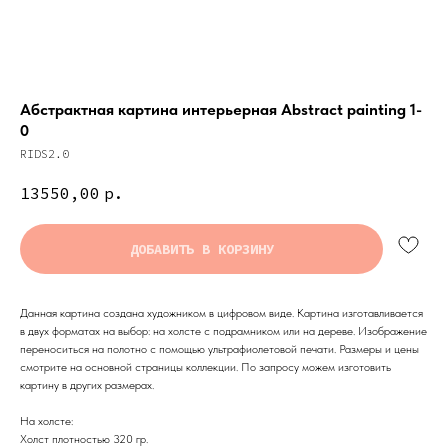
Абстрактная картина интерьерная Abstract painting 1-
0
RIDS2.0
13550,00
р.
ДОБАВИТЬ В КОРЗИНУ
Данная картина создана художником в цифровом виде. Картина изготавливается
в двух форматах на выбор: на холсте с подрамником или на дереве. Изображение
переноситься на полотно с помощью ультрафиолетовой печати. Размеры и цены
смотрите на основной страницы коллекции. По запросу можем изготовить
картину в других размерах.
На холсте:
Холст плотностью 320 гр.