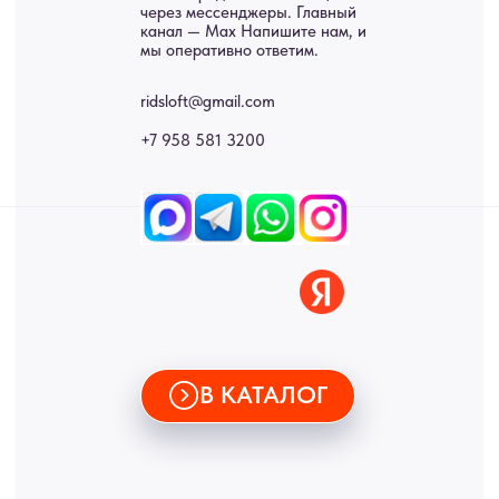
Двери
Доставка
Отделка
Блог
Механизмы
• Согласие на обработку персональных данных
• Договор публичной оферты
• Политика обработки персональных данных
• Карта сайта
ИНН 772071865424
© 2015-2026 Все права защищены. Не является офертой,
окончательные цены указываются в счете-спецификации.
Купить межкомнатные распашные двери, входные двери, амбарные
двери, раздвижные двери, подвесные двери, интерьерные картины,
стеновые панели, лофт мебель с доставкой во все города России:
Москва, Санкт-Петербург, Екатеринбург, Новосибирск, Нижний
Новгород, Самара, Сургут, Казань, Омск, Челябинск, Ростов-на-
Дону, Уфа, Волгоград, Пермь, Красноярск, Воронеж, Краснодар,
Пенза, Рязань, Саратов, Тольятти, Волгоград, Астрахань,
Владивосток, Ярославль, Ульяновск, Барнаул, Иркутск, Тюмень,
Хабаровск, Новокузнецк, Оренбург, Кемерово, Ижевск, Томск,
Набережные Челны, Липецк Казахстан, Алматы, Астана, Павлодар,
Усть - Каменногорск, Сочи.