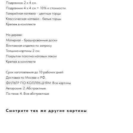
Подрамник 2 х 4 см.
Подрамник 4 х 4 см + 10% к стоимости.
Галерейная натяжка - цветные торцы
Классическая натяжка - белые торцы
Крепеж в комплекте
На дереве:
Материал - брашированные доски
Дизайн мастерская RIDS2.0®
Винтажная отделка по запросу
Толщина картины 2 см.
Покрытие полотна матовым лаком
Сочи - Производство дверей и
Крепеж в комплекте
мебели (Доставка по РФ )
Срок изготовления до 10 рабочих дней
Москва - производство картин
Доставка по Москве и РФ.
на холсте ( Москва,
Полимерная дом 8 \ ПН-ПТ 9-
ФИЛЬТР ПО КОЛЛЕКЦИЯМ: Все картины
18 | СБ 10-16 \ Посещение — по
Авторские: 2. Абстрактные
предварительной записи)
По теме: 4. Все абстрактные
Связь с нами:
Из-за большого количества
Смотрите так же другие картины
спама предпочитаем общение
через мессенджеры. Главный
канал — Max Напишите нам, и
мы оперативно ответим.