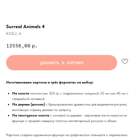
Surreal Animals 4
RIDS2.0
13550,00
р.
ДОБАВИТЬ В КОРЗИНУ
Изготавливаем картины в трёх форматах на выбор:
На холсте
плотностью 320 гр. с подрамником толщиной 20 мм или 40 мм с
галерейной натяжкой
На дереве (досках)
с брашированием древесины для выделения рисунка,
винтажную отделку делаем по запросу
На текстурном холсте
с основой из дерева - акриловая паста наносится
вручную и придает каждому полотну неповторимый рисунок и объем
Картина создана художником вручную на графическом планшете и перенесена