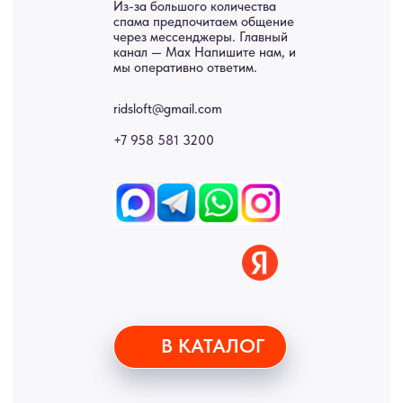
Двери
Доставка
Отделка
Блог
Механизмы
• Согласие на обработку персональных данных
• Договор публичной оферты
• Политика обработки персональных данных
• Карта сайта
ИНН 772071865424
© 2015-2026 Все права защищены. Не является офертой,
окончательные цены указываются в счете-спецификации.
Купить межкомнатные распашные двери, входные двери, амбарные
двери, раздвижные двери, подвесные двери, интерьерные картины,
стеновые панели, лофт мебель с доставкой во все города России:
Москва, Санкт-Петербург, Екатеринбург, Новосибирск, Нижний
Новгород, Самара, Сургут, Казань, Омск, Челябинск, Ростов-на-
Дону, Уфа, Волгоград, Пермь, Красноярск, Воронеж, Краснодар,
Пенза, Рязань, Саратов, Тольятти, Волгоград, Астрахань,
Владивосток, Ярославль, Ульяновск, Барнаул, Иркутск, Тюмень,
Хабаровск, Новокузнецк, Оренбург, Кемерово, Ижевск, Томск,