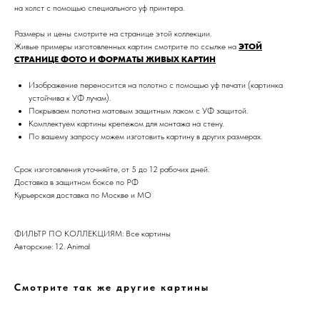
на холст с помощью специального уф принтера.
Размеры и цены смотрите на странице этой коллекции.
Живые примеры изготовленных картин смотрите по ссылке на
ЭТОЙ
СТРАНИЦЕ ФОТО И ФОРМАТЫ ЖИВЫХ КАРТИН
Изображение переносится на полотно с помощью уф печати (картинка
устойчива к УФ лучам).
Покрываем полотна матовым защитным лаком с УФ защитой.
Дизайн мастерская RIDS2.0®
Комплектуем картины крепежом для монтажа на стену.
По вашему запросу можем изготовить картину в других размерах.
Сочи - Производство дверей и
Срок изготовления уточняйте, от 5 до 12 рабочих дней.
мебели (Доставка по РФ )
Доставка в защитном боксе по РФ
Курьерская доставка по Москве и МО
Москва - производство картин
на холсте ( Москва,
Полимерная дом 8 \ ПН-ПТ 9-
18 | СБ 10-16 \ Посещение — по
предварительной записи)
ФИЛЬТР ПО КОЛЛЕКЦИЯМ: Все картины
Авторские: 12. Animal
Связь с нами:
Из-за большого количества
Смотрите так же другие картины
спама предпочитаем общение
через мессенджеры. Главный
канал — Max Напишите нам, и
мы оперативно ответим.