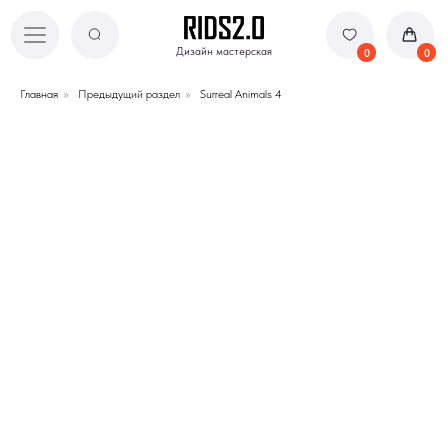
Дизайн мастерская
Дизайн мастерская
0
0
Главная
»
Предыдущий раздел
»
Surreal Animals 4