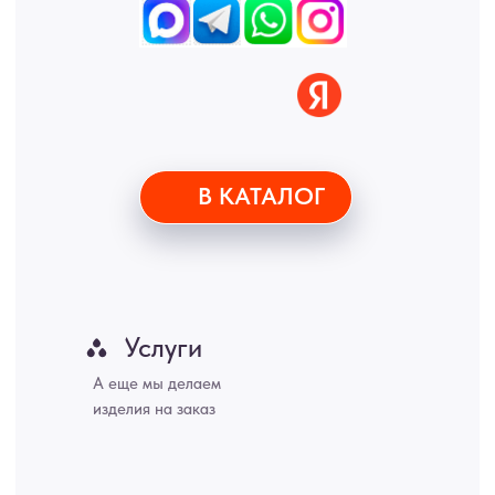
Владивосток, Ярославль, Ульяновск, Барнаул, Иркутск, Тюмень,
Хабаровск, Новокузнецк, Оренбург, Кемерово, Ижевск, Томск,
Набережные Челны, Липецк Казахстан, Алматы, Астана, Павлодар,
Усть - Каменногорск, Сочи.