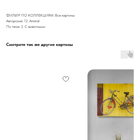
ФИЛЬТР ПО КОЛЛЕКЦИЯМ: Все картины
Авторские: 12. Animal
По теме: 2. С животными
Смотрите так же другие картины
Дизайн мастерская RIDS2.0®
Сочи - Производство дверей и
мебели (Доставка по РФ )
Москва - производство картин
на холсте ( Москва,
Полимерная дом 8 \ ПН-ПТ 9-
18 | СБ 10-16 \ Посещение — по
предварительной записи)
Связь с нами:
Из-за большого количества
спама предпочитаем общение