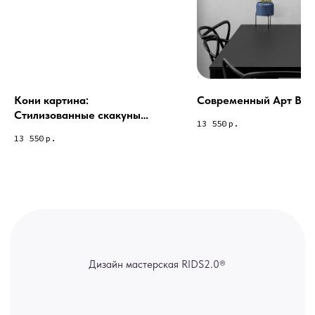
через мессенджеры. Главный
канал — Max Напишите нам, и
мы оперативно ответим.
ridsloft@gmail.com
+7 958 581 3200
Кони картина:
Современный Арт Bicyc
Стилизованные скакуны
13 550
р.
(Арт-деко)
Яндекс отзывы
13 550
р.
В КАТАЛОГ
Услуги
А еще мы делаем
изделия на заказ
Мебель
О нас