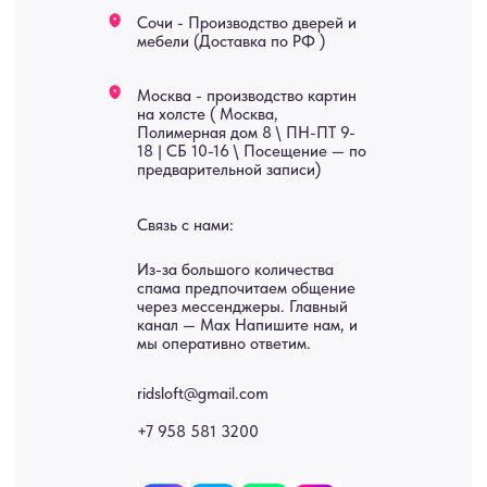
Картины
Оплата
Панно
Возврат
Двери
Доставка
Отделка
Блог
Механизмы
• Согласие на обработку персональных данных
• Договор публичной оферты
• Политика обработки персональных данных
• Карта сайта
ИНН 772071865424
© 2015-2026 Все права защищены. Не является офертой,
окончательные цены указываются в счете-спецификации.
Купить межкомнатные распашные двери, входные двери, амбарные
двери, раздвижные двери, подвесные двери, интерьерные картины,
стеновые панели, лофт мебель с доставкой во все города России:
Москва, Санкт-Петербург, Екатеринбург, Новосибирск, Нижний
Новгород, Самара, Сургут, Казань, Омск, Челябинск, Ростов-на-
Дону, Уфа, Волгоград, Пермь, Красноярск, Воронеж, Краснодар,
Пенза, Рязань, Саратов, Тольятти, Волгоград, Астрахань,