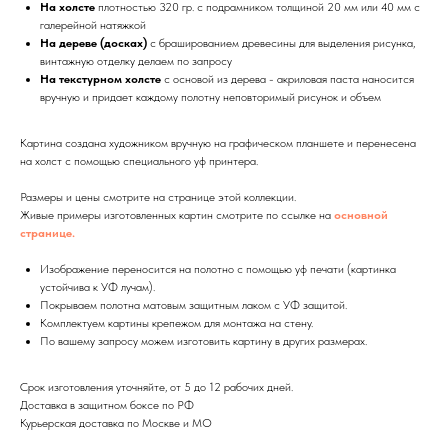
На холсте
плотностью 320 гр. с подрамником толщиной 20 мм или 40 мм с
галерейной натяжкой
На дереве (досках)
с брашированием древесины для выделения рисунка,
винтажную отделку делаем по запросу
На текстурном холсте
с основой из дерева - акриловая паста наносится
вручную и придает каждому полотну неповторимый рисунок и объем
Картина создана художником вручную на графическом планшете и перенесена
на холст с помощью специального уф принтера.
Размеры и цены смотрите на странице этой коллекции.
Живые примеры изготовленных картин смотрите по ссылке на
основной
странице.
Изображение переносится на полотно с помощью уф печати (картинка
устойчива к УФ лучам).
Покрываем полотна матовым защитным лаком с УФ защитой.
Комплектуем картины крепежом для монтажа на стену.
По вашему запросу можем изготовить картину в других размерах.
Срок изготовления уточняйте, от 5 до 12 рабочих дней.
Доставка в защитном боксе по РФ
Курьерская доставка по Москве и МО