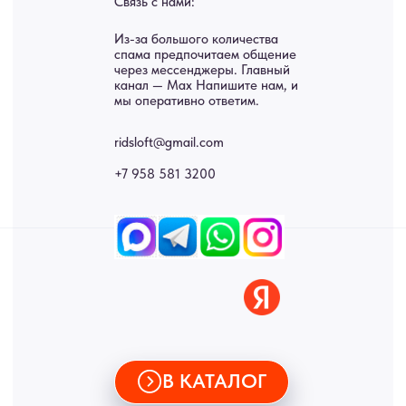
Панно
Возврат
Двери
Доставка
Отделка
Блог
Механизмы
• Согласие на обработку персональных данных
• Договор публичной оферты
• Политика обработки персональных данных
• Карта сайта
ИНН 772071865424
© 2015-2026 Все права защищены. Не является офертой,
окончательные цены указываются в счете-спецификации.
Купить межкомнатные распашные двери, входные двери, амбарные
двери, раздвижные двери, подвесные двери, интерьерные картины,
стеновые панели, лофт мебель с доставкой во все города России:
Москва, Санкт-Петербург, Екатеринбург, Новосибирск, Нижний
Новгород, Самара, Сургут, Казань, Омск, Челябинск, Ростов-на-
Дону, Уфа, Волгоград, Пермь, Красноярск, Воронеж, Краснодар,
Пенза, Рязань, Саратов, Тольятти, Волгоград, Астрахань,
Владивосток, Ярославль, Ульяновск, Барнаул, Иркутск, Тюмень,