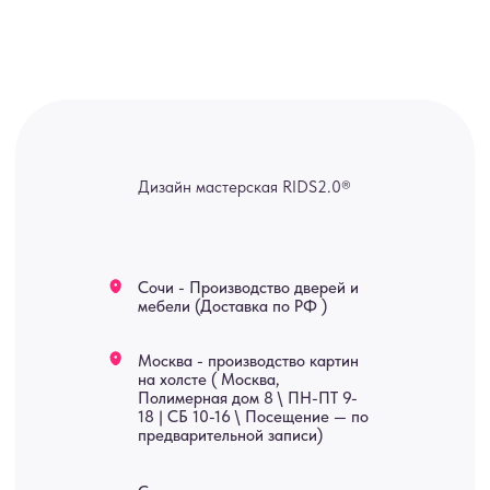
канал — Max Напишите нам, и
мы оперативно ответим.
ridsloft@gmail.com
+7 958 581 3200
Яндекс отзывы
В КАТАЛОГ
Услуги
А еще мы делаем
изделия на заказ
Мебель
О нас
Картины
Оплата