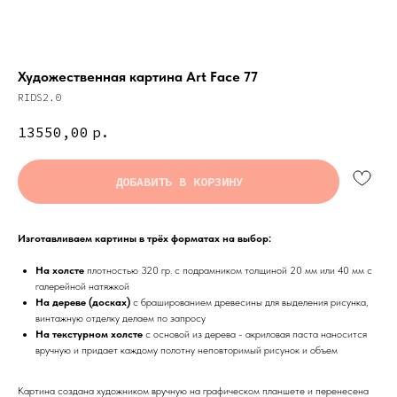
Художественная картина Art Face 77
RIDS2.0
13550,00
р.
ДОБАВИТЬ В КОРЗИНУ
Изготавливаем картины в трёх форматах на выбор:
На холсте
плотностью 320 гр. с подрамником толщиной 20 мм или 40 мм с
галерейной натяжкой
На дереве (досках)
с брашированием древесины для выделения рисунка,
винтажную отделку делаем по запросу
На текстурном холсте
с основой из дерева - акриловая паста наносится
вручную и придает каждому полотну неповторимый рисунок и объем
Картина создана художником вручную на графическом планшете и перенесена