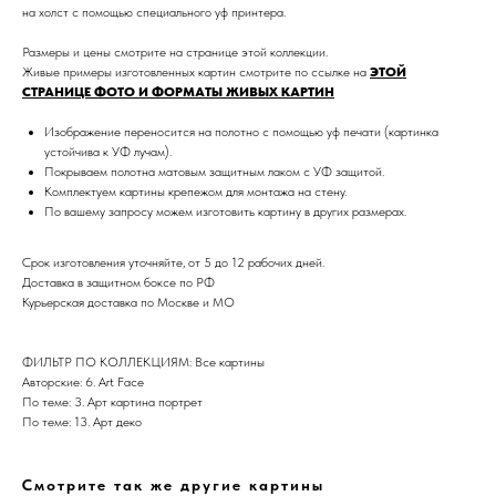
на холст с помощью специального уф принтера.
Размеры и цены смотрите на странице этой коллекции.
Живые примеры изготовленных картин смотрите по ссылке на
ЭТОЙ
СТРАНИЦЕ ФОТО И ФОРМАТЫ ЖИВЫХ КАРТИН
Изображение переносится на полотно с помощью уф печати (картинка
устойчива к УФ лучам).
Покрываем полотна матовым защитным лаком с УФ защитой.
Комплектуем картины крепежом для монтажа на стену.
Дизайн мастерская RIDS2.0®
По вашему запросу можем изготовить картину в других размерах.
Срок изготовления уточняйте, от 5 до 12 рабочих дней.
Сочи - Производство дверей и
Доставка в защитном боксе по РФ
мебели (Доставка по РФ )
Курьерская доставка по Москве и МО
Москва - производство картин
на холсте ( Москва,
Полимерная дом 8 \ ПН-ПТ 9-
ФИЛЬТР ПО КОЛЛЕКЦИЯМ: Все картины
18 | СБ 10-16 \ Посещение — по
Авторские: 6. Art Face
предварительной записи)
По теме: 3. Арт картина портрет
По теме: 13. Арт деко
Связь с нами:
Из-за большого количества
спама предпочитаем общение
Смотрите так же другие картины
через мессенджеры. Главный