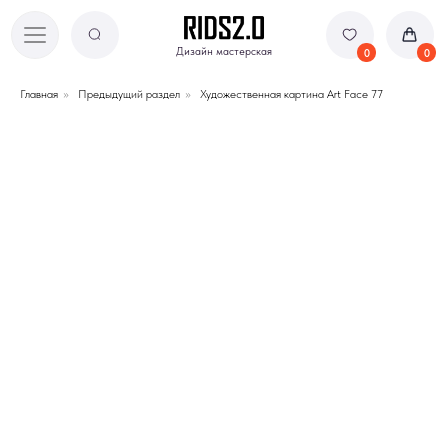
Дизайн мастерская
Дизайн мастерская
0
0
Главная
»
Предыдущий раздел
»
Художественная картина Art Face 77