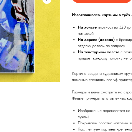
Изготавливаем картины в трёх
На холсте
плотностью 320 гр.
натяжкой
На дереве (досках)
с брашир
отделку делаем по запросу
На текстурном холсте
с осно
придает каждому полотну непо
Картина создана художником вруч
помощью специального уф принтер
Размеры и цены смотрите на стра
Живые примеры изготовленных кар
Изображение переносится на п
лучам).
Покрываем полотна матовым з
Комплектуем картины крепежом