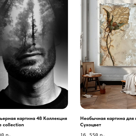
ьерная картина 48 Коллекция
Необычная картина для 
 collection
Сухоцвет
Сочи - Производство двер
делия на заказ
00
р.
16 550
р.
Москва - производство кар