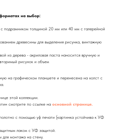
 форматах на выбор:
 с подрамником толщиной 20 мм или 40 мм с галерейной
ованием древесины для выделения рисунка, винтажную
вой из дерева - акриловая паста наносится вручную и
вторимый рисунок и объем
ную на графическом планшете и перенесена на холст с
а.
нице этой коллекции.
тин смотрите по ссылке на
основной странице.
олотно с помощью уф печати (картинка устойчива к УФ
ащитным лаком с УФ защитой.
 для монтажа на стену.