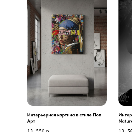
Интерьерная картина в стиле Поп
Интер
Услуги
Арт
Nature
А еще мы делаем из
13 550
р.
13 5
Дизайн мастерская RIDS2.0®