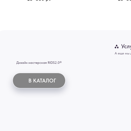
Двери
Картины
В КАТАЛОГ
Панно
Отделка
Механизмы
Мебель
ИНН 772071865424
© 2015-2026 Все права защищены. Не является офертой, окончательные цены указываются
Купить межкомнатные распашные двери, входные двери, амбарные двери, раздвижные двери
Новосибирск, Нижний Новгород, Самара, Сургут, Казань, Омск, Челябинск, Ростов-на-Дону, 
Иркутск, Тюмень, Хабаровск, Новокузнецк, Оренбург, Кемерово, Ижевск, Томск, Набережны