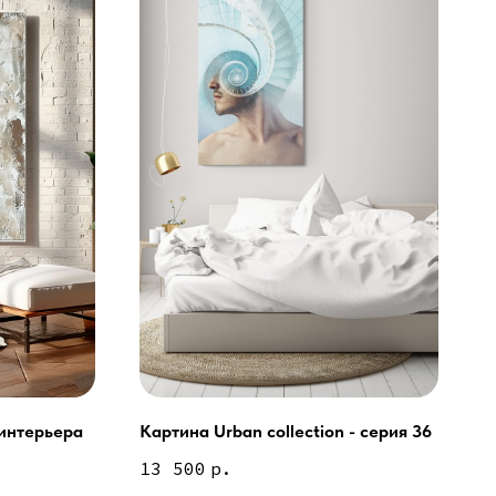
интерьера
Картина Urban collection - серия 36
ей и мебели (Доставка по РФ )
13 500
р.
тин на холсте ( Москва,