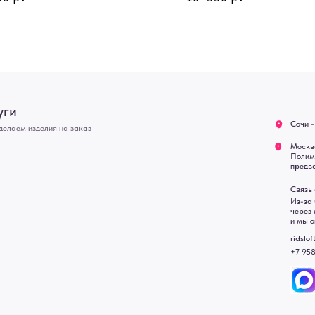
О нас
Полимерная дом 8 \ ПН-ПТ
предварительной записи)
Оплата
Связь с нами:
Возврат
Из-за большого количест
через мессенджеры. Глав
Доставка
и мы оперативно ответим.
Блог
ridsloft@gmail.com
+7 958 581 3200
• Договор публичной оферт
• Политика обработки перс
• Согласие на обработку пе
• Карта сайта
 в счете-спецификации.
, подвесные двери, интерьерные картины, стеновые панели, лофт мебель с доставкой во все город
Уфа, Волгоград, Пермь, Красноярск, Воронеж, Краснодар, Пенза, Рязань, Саратов, Тольятти, Волгогр
е Челны, Липецк Казахстан, Алматы, Астана, Павлодар, Усть - Каменногорск, Сочи.