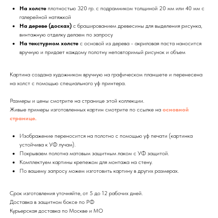
На холсте
плотностью 320 гр. с подрамником толщиной 20 мм или 40 мм с
галерейной натяжкой
На дереве (досках)
с брашированием древесины для выделения рисунка,
винтажную отделку делаем по запросу
На текстурном холсте
с основой из дерева - акриловая паста наносится
вручную и придает каждому полотну неповторимый рисунок и объем
Картина создана художником вручную на графическом планшете и перенесена
на холст с помощью специального уф принтера.
Размеры и цены смотрите на странице этой коллекции.
Живые примеры изготовленных картин смотрите по ссылке на
основной
странице.
Изображение переносится на полотно с помощью уф печати (картинка
устойчива к УФ лучам).
Покрываем полотна матовым защитным лаком с УФ защитой.
Комплектуем картины крепежом для монтажа на стену.
По вашему запросу можем изготовить картину в других размерах.
Срок изготовления уточняйте, от 5 до 12 рабочих дней.
Доставка в защитном боксе по РФ
Курьерская доставка по Москве и МО