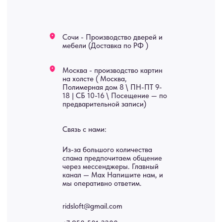
Мебель
О нас
Картины
Оплата
Панно
Возврат
Двери
Доставка
Отделка
Блог
Механизмы
• Согласие на обработку персональных данных
• Договор публичной оферты
• Политика обработки персональных данных
• Карта сайта
ИНН 772071865424
© 2015-2026 Все права защищены. Не является офертой,
окончательные цены указываются в счете-спецификации.
Купить межкомнатные распашные двери, входные двери, амбарные
двери, раздвижные двери, подвесные двери, интерьерные картины,
стеновые панели, лофт мебель с доставкой во все города России:
Москва, Санкт-Петербург, Екатеринбург, Новосибирск, Нижний