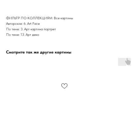
ФИЛЬТР ПО КОЛЛЕКЦИЯМ: Все картины
Авторские: 6. Art Face
По теме: 3. Арт картина портрет
По теме: 13. Арт деко
Смотрите так же другие картины
Дизайн мастерская RIDS2.0®
Сочи - Производство дверей и
мебели (Доставка по РФ )
Москва - производство картин
на холсте ( Москва,
Полимерная дом 8 \ ПН-ПТ 9-
18 | СБ 10-16 \ Посещение — по
предварительной записи)
Связь с нами: