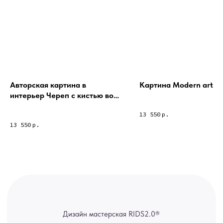
Из-за большого количества
спама предпочитаем общение
через мессенджеры. Главный
канал — Max Напишите нам, и
мы оперативно ответим.
ridsloft@gmail.com
+7 958 581 3200
Авторская картина в
Картина Modern art 2 
интерьер Череп с кистью во
рту, с яркими пятнами на
13 550
р.
Яндекс отзывы
фоне
13 550
р.
В КАТАЛОГ
Услуги
А еще мы делаем
изделия на заказ