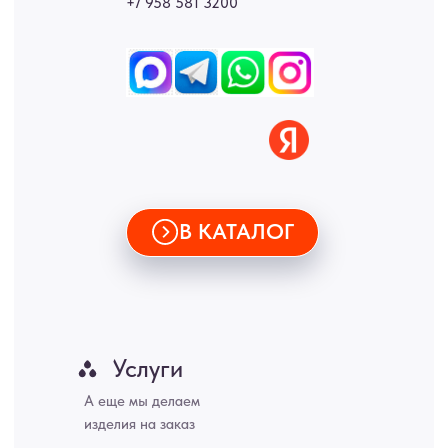
Новгород, Самара, Сургут, Казань, Омск, Челябинск, Ростов-на-
Дону, Уфа, Волгоград, Пермь, Красноярск, Воронеж, Краснодар,
Пенза, Рязань, Саратов, Тольятти, Волгоград, Астрахань,
Владивосток, Ярославль, Ульяновск, Барнаул, Иркутск, Тюмень,
Хабаровск, Новокузнецк, Оренбург, Кемерово, Ижевск, Томск,
Набережные Челны, Липецк Казахстан, Алматы, Астана, Павлодар,
Усть - Каменногорск, Сочи.