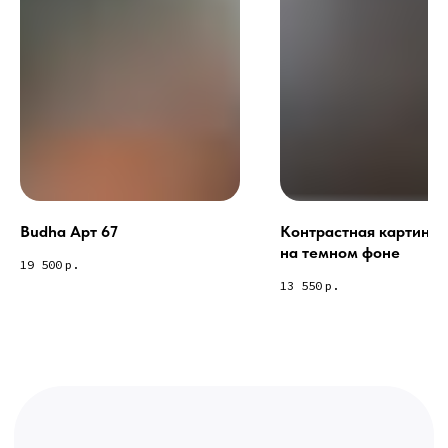
Связь с нами:
Из-за большого количества
спама предпочитаем общение
через мессенджеры. Главный
канал — Max Напишите нам, и
мы оперативно ответим.
ridsloft@gmail.com
+7 958 581 3200
Budha Арт 67
Контрастная картина 
на темном фоне
Яндекс отзывы
19 500
р.
13 550
р.
В КАТАЛОГ
Услуги
А еще мы делаем