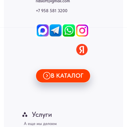
стеновые панели, лофт мебель с доставкой во все города России:
Москва, Санкт-Петербург, Екатеринбург, Новосибирск, Нижний
Новгород, Самара, Сургут, Казань, Омск, Челябинск, Ростов-на-
Дону, Уфа, Волгоград, Пермь, Красноярск, Воронеж, Краснодар,
Пенза, Рязань, Саратов, Тольятти, Волгоград, Астрахань,
Владивосток, Ярославль, Ульяновск, Барнаул, Иркутск, Тюмень,
Хабаровск, Новокузнецк, Оренбург, Кемерово, Ижевск, Томск,
Набережные Челны, Липецк Казахстан, Алматы, Астана, Павлодар,
Усть - Каменногорск, Сочи.