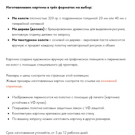
Изготавливаем картины в трёх форматах на выбор:
На холсте
плотностью 320 гр. с подрамником толщиной 20 мм или 40 мм с
галерейной натяжкой
На дереве (досках)
с брашированием древесины для выделения рисунка,
винтажную отделку делаем по запросу
На текстурном холсте
с основой из дерева - акриловая паста наносится
вручную и придает каждому полотну неповторимый рисунок и объем
Картина создана художником вручную на графическом планшете и перенесена
на холст с помощью специального уф принтера.
Размеры и цены смотрите на странице этой коллекции.
Живые примеры изготовленных картин смотрите по ссылке на
основной
странице.
Изображение переносится на полотно с помощью уф печати (картинка
устойчива к УФ лучам).
Покрываем полотна матовым защитным лаком с УФ защитой.
Комплектуем картины крепежом для монтажа на стену.
По вашему запросу можем изготовить картину в других размерах.
Срок изготовления уточняйте, от 5 до 12 рабочих дней.