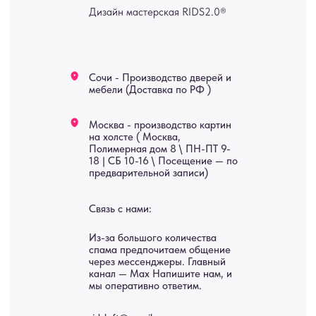
изделия на заказ
Мебель
О нас
Картины
Оплата
Панно
Возврат
Двери
Доставка
Отделка
Блог
Механизмы
• Согласие на обработку персональных данных
• Договор публичной оферты
• Политика обработки персональных данных
• Карта сайта
ИНН 772071865424
© 2015-2026 Все права защищены. Не является офертой,
окончательные цены указываются в счете-спецификации.
Купить межкомнатные распашные двери, входные двери, амбарные
двери, раздвижные двери, подвесные двери, интерьерные картины,