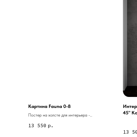
Картина Fauna 0-8
Интер
45" Ко
Постер на холсте для интерьера -
Услуги
1-45
Насекомое с цветными крылышками.
А еще мы делаем из
13 550
р.
13 5
Дизайн мастерская RIDS2.0®
Двери