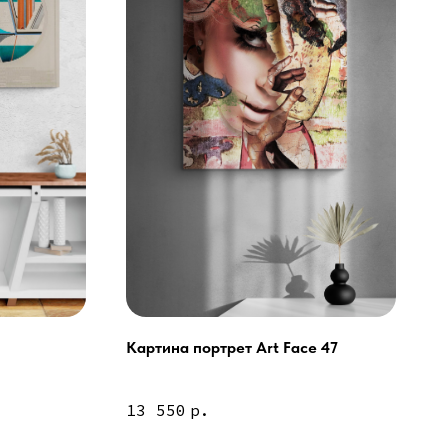
Картина портрет Art Face 47
ей и мебели (Доставка по РФ )
13 550
р.
тин на холсте ( Москва,
 9-18 | СБ 10-16 \ Посещение — по