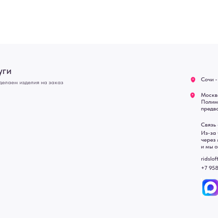
предварительной записи)
Оплата
Связь с нами:
Возврат
Из-за большого количест
через мессенджеры. Глав
Доставка
и мы оперативно ответим.
Блог
ridsloft@gmail.com
+7 958 581 3200
• Договор публичной оферт
• Политика обработки перс
• Согласие на обработку пе
• Карта сайта
 в счете-спецификации.
, подвесные двери, интерьерные картины, стеновые панели, лофт мебель с доставкой во все город
Уфа, Волгоград, Пермь, Красноярск, Воронеж, Краснодар, Пенза, Рязань, Саратов, Тольятти, Волгогр
е Челны, Липецк Казахстан, Алматы, Астана, Павлодар, Усть - Каменногорск, Сочи.