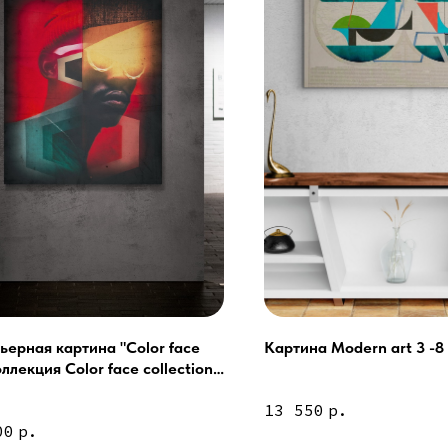
ьерная картина "Color face
Картина Modern art 3 -8
ллекция Color face collection
Сочи - Производство двер
делия на заказ
13 550
р.
00
р.
Москва - производство кар
О нас
Полимерная дом 8 \ ПН-ПТ