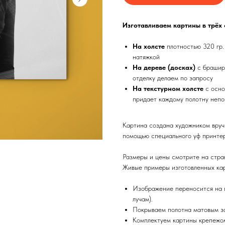
Изготавливаем картины в трёх
На холсте
плотностью 320 гр.
натяжкой
На дереве (досках)
с брашир
отделку делаем по запросу
На текстурном холсте
с осно
придает каждому полотну непо
Картина создана художником вруч
помощью специального уф принтер
Размеры и цены смотрите на стра
Живые примеры изготовленных кар
Изображение переносится на п
лучам).
Покрываем полотна матовым з
Комплектуем картины крепежом