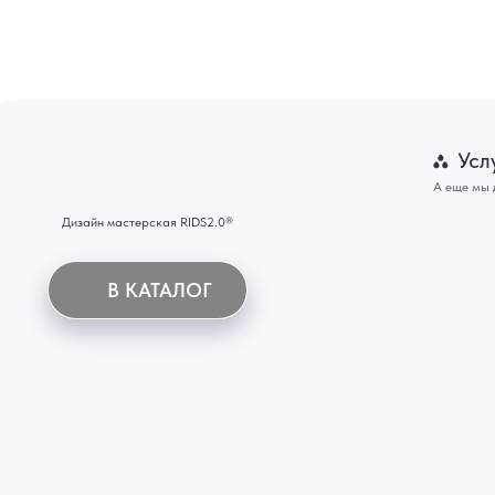
Картины
В КАТАЛОГ
Панно
Отделка
Механизмы
Мебель
ИНН 772071865424
© 2015-2026 Все права защищены. Не является офертой, окончательные цены указываются
Купить межкомнатные распашные двери, входные двери, амбарные двери, раздвижные двери
Новосибирск, Нижний Новгород, Самара, Сургут, Казань, Омск, Челябинск, Ростов-на-Дону, 
Иркутск, Тюмень, Хабаровск, Новокузнецк, Оренбург, Кемерово, Ижевск, Томск, Набережны