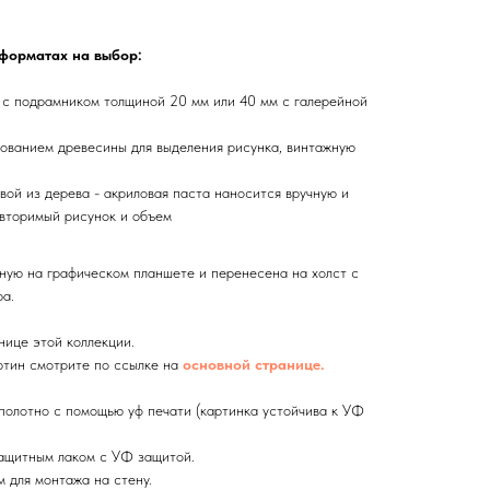
 форматах на выбор:
 с подрамником толщиной 20 мм или 40 мм с галерейной
ованием древесины для выделения рисунка, винтажную
вой из дерева - акриловая паста наносится вручную и
вторимый рисунок и объем
ную на графическом планшете и перенесена на холст с
а.
нице этой коллекции.
тин смотрите по ссылке на
основной странице.
олотно с помощью уф печати (картинка устойчива к УФ
ащитным лаком с УФ защитой.
 для монтажа на стену.