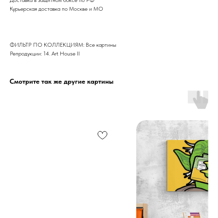
Курьерская доставка по Москве и МО
ФИЛЬТР ПО КОЛЛЕКЦИЯМ: Все картины
Репродукции: 14. Art House II
Смотрите так же другие картины
Дизайн мастерская RIDS2.0®
Сочи - Производство дверей и
мебели (Доставка по РФ )
Москва - производство картин
на холсте ( Москва,
Полимерная дом 8 \ ПН-ПТ 9-
18 | СБ 10-16 \ Посещение — по
предварительной записи)
Связь с нами: