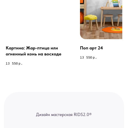
Из-за большого количества
спама предпочитаем общение
через мессенджеры. Главный
канал — Max Напишите нам, и
мы оперативно ответим.
ridsloft@gmail.com
+7 958 581 3200
Картина: Жар-птица или
Поп арт 24
огненный конь на восходе
13 550
р.
Яндекс отзывы
13 550
р.
В КАТАЛОГ
Услуги
А еще мы делаем
изделия на заказ