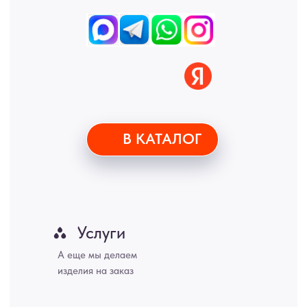
Дону, Уфа, Волгоград, Пермь, Красноярск, Воронеж, Краснодар,
Пенза, Рязань, Саратов, Тольятти, Волгоград, Астрахань,
Владивосток, Ярославль, Ульяновск, Барнаул, Иркутск, Тюмень,
Хабаровск, Новокузнецк, Оренбург, Кемерово, Ижевск, Томск,
Набережные Челны, Липецк Казахстан, Алматы, Астана, Павлодар,
Усть - Каменногорск, Сочи.