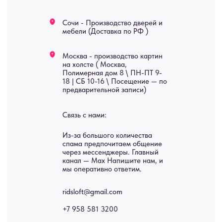
Мебель
О нас
Картины
Оплата
Панно
Возврат
Двери
Доставка
Отделка
Блог
Механизмы
• Согласие на обработку персональных данных
• Договор публичной оферты
• Политика обработки персональных данных
• Карта сайта
ИНН 772071865424
© 2015-2026 Все права защищены. Не является офертой,
окончательные цены указываются в счете-спецификации.
Купить межкомнатные распашные двери, входные двери, амбарные
двери, раздвижные двери, подвесные двери, интерьерные картины,
стеновые панели, лофт мебель с доставкой во все города России:
Москва, Санкт-Петербург, Екатеринбург, Новосибирск, Нижний
Новгород, Самара, Сургут, Казань, Омск, Челябинск, Ростов-на-