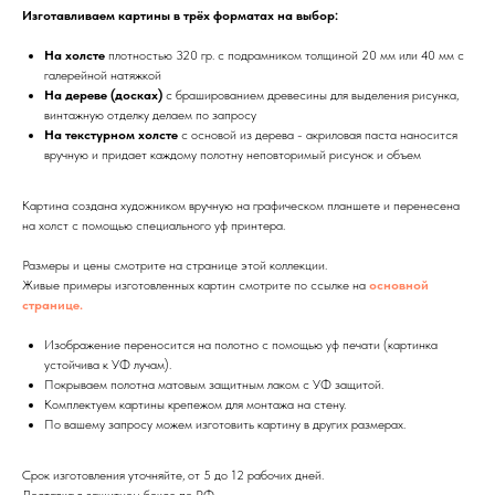
Изготавливаем картины в трёх форматах на выбор:
На холсте
плотностью 320 гр. с подрамником толщиной 20 мм или 40 мм с
галерейной натяжкой
На дереве (досках)
с брашированием древесины для выделения рисунка,
винтажную отделку делаем по запросу
На текстурном холсте
с основой из дерева - акриловая паста наносится
вручную и придает каждому полотну неповторимый рисунок и объем
Картина создана художником вручную на графическом планшете и перенесена
на холст с помощью специального уф принтера.
Размеры и цены смотрите на странице этой коллекции.
Живые примеры изготовленных картин смотрите по ссылке на
основной
странице.
Изображение переносится на полотно с помощью уф печати (картинка
устойчива к УФ лучам).
Покрываем полотна матовым защитным лаком с УФ защитой.
Комплектуем картины крепежом для монтажа на стену.
По вашему запросу можем изготовить картину в других размерах.
Срок изготовления уточняйте, от 5 до 12 рабочих дней.
Доставка в защитном боксе по РФ