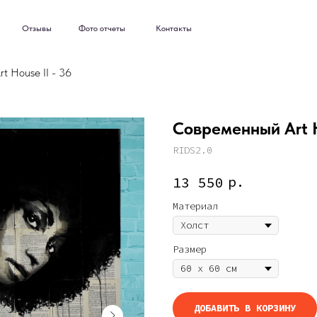
ывы
Фото отчеты
Контакты
ывы
Фото отчеты
Контакты
t House II - 36
Современный Art H
RIDS2.0
р.
13 550
Материал
Размер
ДОБАВИТЬ В КОРЗИНУ