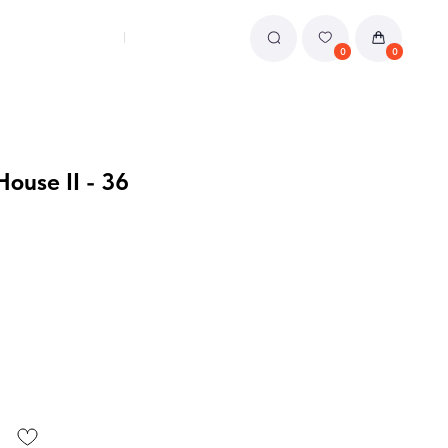
0
0
ouse II - 36