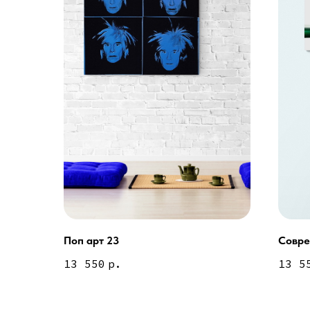
Поп арт 23
Совре
Услуги
13 550
р.
13 5
А еще мы делаем из
Дизайн мастерская RIDS2.0®
Двери
Картины