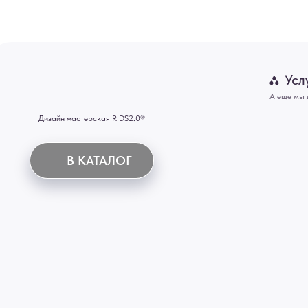
В КАТАЛОГ
Панно
Отделка
Механизмы
Мебель
ИНН 772071865424
© 2015-2026 Все права защищены. Не является офертой, окончательные цены указываются
Купить межкомнатные распашные двери, входные двери, амбарные двери, раздвижные двери
Новосибирск, Нижний Новгород, Самара, Сургут, Казань, Омск, Челябинск, Ростов-на-Дону, 
Иркутск, Тюмень, Хабаровск, Новокузнецк, Оренбург, Кемерово, Ижевск, Томск, Набережны