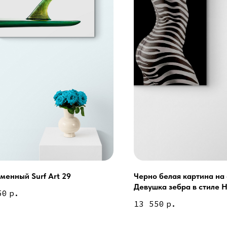
менный Surf Art 29
Черно белая картина на 
Девушка зебра в стиле 
Сочи - Производство двер
50
р.
делия на заказ
13 550
р.
Москва - производство кар
О нас
Полимерная дом 8 \ ПН-ПТ
предварительной записи)
Оплата