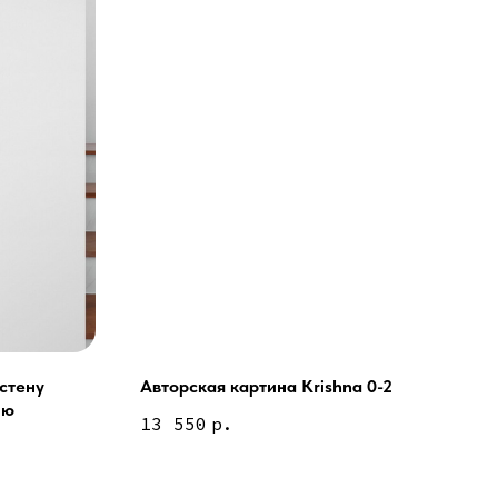
стену
Авторская картина Krishna 0-2
Ню
ей и мебели (Доставка по РФ )
13 550
р.
тин на холсте ( Москва,
 9-18 | СБ 10-16 \ Посещение — по