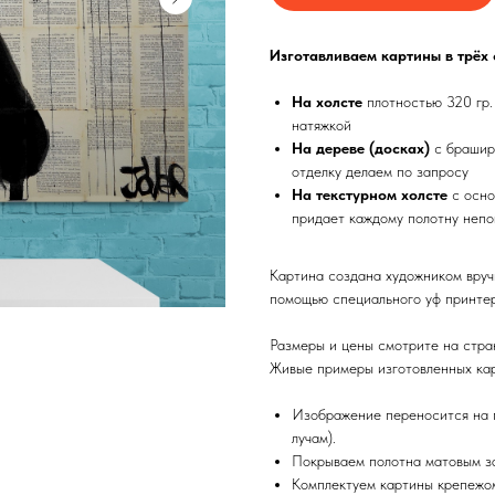
Изготавливаем картины в трёх
На холсте
плотностью 320 гр.
натяжкой
На дереве (досках)
с брашир
отделку делаем по запросу
На текстурном холсте
с осно
придает каждому полотну непо
Картина создана художником вруч
помощью специального уф принтер
Размеры и цены смотрите на стра
Живые примеры изготовленных кар
Изображение переносится на п
лучам).
Покрываем полотна матовым з
Комплектуем картины крепежом