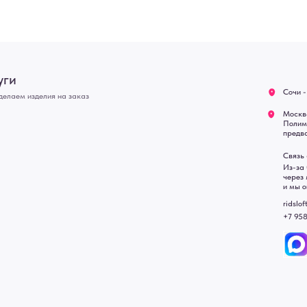
Связь с нами:
Возврат
Из-за большого количест
через мессенджеры. Глав
Доставка
и мы оперативно ответим.
Блог
ridsloft@gmail.com
+7 958 581 3200
• Договор публичной оферт
• Политика обработки перс
• Согласие на обработку пе
• Карта сайта
 в счете-спецификации.
, подвесные двери, интерьерные картины, стеновые панели, лофт мебель с доставкой во все город
Уфа, Волгоград, Пермь, Красноярск, Воронеж, Краснодар, Пенза, Рязань, Саратов, Тольятти, Волгогр
е Челны, Липецк Казахстан, Алматы, Астана, Павлодар, Усть - Каменногорск, Сочи.