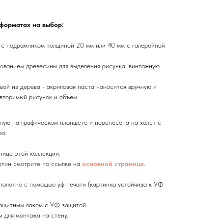
 форматах на выбор:
 с подрамником толщиной 20 мм или 40 мм с галерейной
ованием древесины для выделения рисунка, винтажную
вой из дерева - акриловая паста наносится вручную и
вторимый рисунок и объем
ную на графическом планшете и перенесена на холст с
а.
нице этой коллекции.
тин смотрите по ссылке на
основной странице.
олотно с помощью уф печати (картинка устойчива к УФ
ащитным лаком с УФ защитой.
 для монтажа на стену.