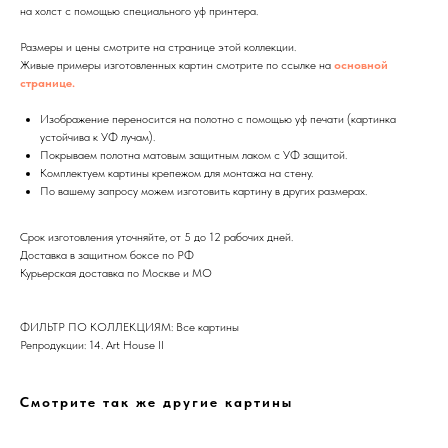
на холст с помощью специального уф принтера.
Размеры и цены смотрите на странице этой коллекции.
Живые примеры изготовленных картин смотрите по ссылке на
основной
странице.
Изображение переносится на полотно с помощью уф печати (картинка
устойчива к УФ лучам).
Покрываем полотна матовым защитным лаком с УФ защитой.
Дизайн мастерская RIDS2.0®
Комплектуем картины крепежом для монтажа на стену.
По вашему запросу можем изготовить картину в других размерах.
Сочи - Производство дверей и
Срок изготовления уточняйте, от 5 до 12 рабочих дней.
мебели (Доставка по РФ )
Доставка в защитном боксе по РФ
Курьерская доставка по Москве и МО
Москва - производство картин
на холсте ( Москва,
Полимерная дом 8 \ ПН-ПТ 9-
18 | СБ 10-16 \ Посещение — по
предварительной записи)
ФИЛЬТР ПО КОЛЛЕКЦИЯМ: Все картины
Репродукции: 14. Art House II
Связь с нами:
Из-за большого количества
Смотрите так же другие картины
спама предпочитаем общение
через мессенджеры. Главный
канал — Max Напишите нам, и
мы оперативно ответим.