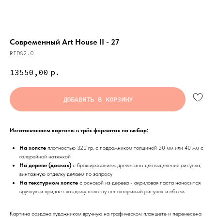
Современный Art House II - 27
RIDS2.0
13550,00
р.
ДОБАВИТЬ В КОРЗИНУ
Изготавливаем картины в трёх форматах на выбор:
На холсте
плотностью 320 гр. с подрамником толщиной 20 мм или 40 мм с
галерейной натяжкой
На дереве (досках)
с брашированием древесины для выделения рисунка,
винтажную отделку делаем по запросу
На текстурном холсте
с основой из дерева - акриловая паста наносится
вручную и придает каждому полотну неповторимый рисунок и объем
Картина создана художником вручную на графическом планшете и перенесена