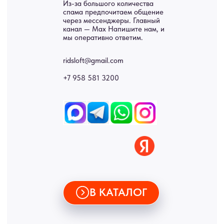
Двери
Доставка
Отделка
Блог
Механизмы
• Согласие на обработку персональных данных
• Договор публичной оферты
• Политика обработки персональных данных
• Карта сайта
ИНН 772071865424
© 2015-2026 Все права защищены. Не является офертой,
окончательные цены указываются в счете-спецификации.
Купить межкомнатные распашные двери, входные двери, амбарные
двери, раздвижные двери, подвесные двери, интерьерные картины,
стеновые панели, лофт мебель с доставкой во все города России:
Москва, Санкт-Петербург, Екатеринбург, Новосибирск, Нижний
Новгород, Самара, Сургут, Казань, Омск, Челябинск, Ростов-на-
Дону, Уфа, Волгоград, Пермь, Красноярск, Воронеж, Краснодар,
Пенза, Рязань, Саратов, Тольятти, Волгоград, Астрахань,
Владивосток, Ярославль, Ульяновск, Барнаул, Иркутск, Тюмень,
Хабаровск, Новокузнецк, Оренбург, Кемерово, Ижевск, Томск,