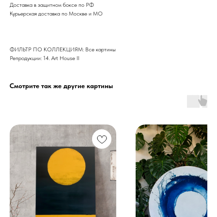
Доставка в защитном боксе по РФ
Курьерская доставка по Москве и МО
ФИЛЬТР ПО КОЛЛЕКЦИЯМ: Все картины
Репродукции: 14. Art House II
Смотрите так же другие картины
Дизайн мастерская RIDS2.0®
Сочи - Производство дверей и
мебели (Доставка по РФ )
Москва - производство картин
на холсте ( Москва,
Полимерная дом 8 \ ПН-ПТ 9-
18 | СБ 10-16 \ Посещение — по
предварительной записи)
Связь с нами: