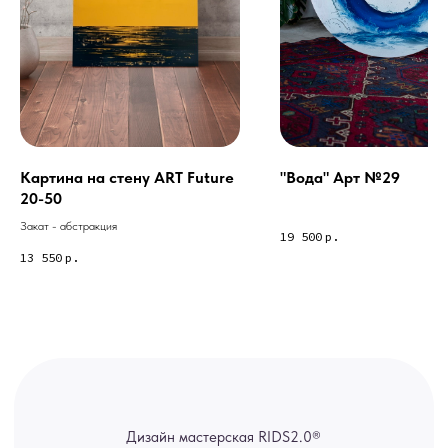
Из-за большого количества
спама предпочитаем общение
через мессенджеры. Главный
канал — Max Напишите нам, и
мы оперативно ответим.
ridsloft@gmail.com
+7 958 581 3200
Картина на стену ART Future
"Вода" Арт №29
20-50
Закат - абстракция
Яндекс отзывы
19 500
р.
13 550
р.
В КАТАЛОГ
Услуги
А еще мы делаем
изделия на заказ