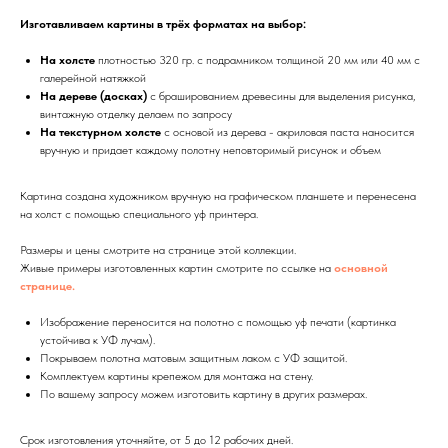
Изготавливаем картины в трёх форматах на выбор:
На холсте
плотностью 320 гр. с подрамником толщиной 20 мм или 40 мм с
галерейной натяжкой
На дереве (досках)
с брашированием древесины для выделения рисунка,
винтажную отделку делаем по запросу
На текстурном холсте
с основой из дерева - акриловая паста наносится
вручную и придает каждому полотну неповторимый рисунок и объем
Картина создана художником вручную на графическом планшете и перенесена
на холст с помощью специального уф принтера.
Размеры и цены смотрите на странице этой коллекции.
Живые примеры изготовленных картин смотрите по ссылке на
основной
странице.
Изображение переносится на полотно с помощью уф печати (картинка
устойчива к УФ лучам).
Покрываем полотна матовым защитным лаком с УФ защитой.
Комплектуем картины крепежом для монтажа на стену.
По вашему запросу можем изготовить картину в других размерах.
Срок изготовления уточняйте, от 5 до 12 рабочих дней.