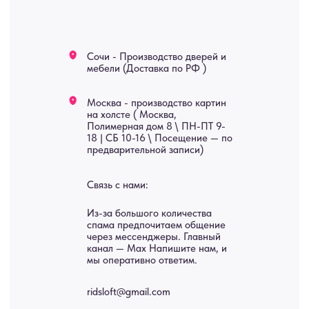
Мебель
О нас
Картины
Оплата
Панно
Возврат
Двери
Доставка
Отделка
Блог
Механизмы
• Согласие на обработку персональных данных
• Договор публичной оферты
• Политика обработки персональных данных
• Карта сайта
ИНН 772071865424
© 2015-2026 Все права защищены. Не является офертой,
окончательные цены указываются в счете-спецификации.
Купить межкомнатные распашные двери, входные двери, амбарные
двери, раздвижные двери, подвесные двери, интерьерные картины,
стеновые панели, лофт мебель с доставкой во все города России:
Москва, Санкт-Петербург, Екатеринбург, Новосибирск, Нижний