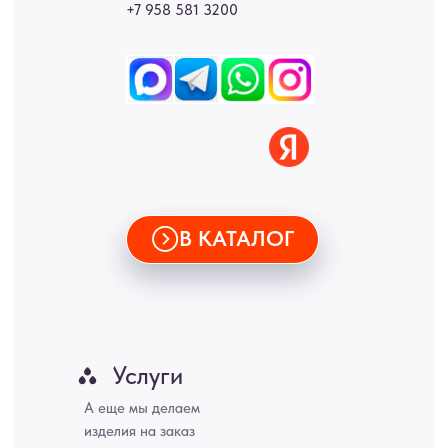
Новгород, Самара, Сургут, Казань, Омск, Челябинск, Ростов-на-
Дону, Уфа, Волгоград, Пермь, Красноярск, Воронеж, Краснодар,
Пенза, Рязань, Саратов, Тольятти, Волгоград, Астрахань,
Владивосток, Ярославль, Ульяновск, Барнаул, Иркутск, Тюмень,
Хабаровск, Новокузнецк, Оренбург, Кемерово, Ижевск, Томск,
Набережные Челны, Липецк Казахстан, Алматы, Астана, Павлодар,
Усть - Каменногорск, Сочи.