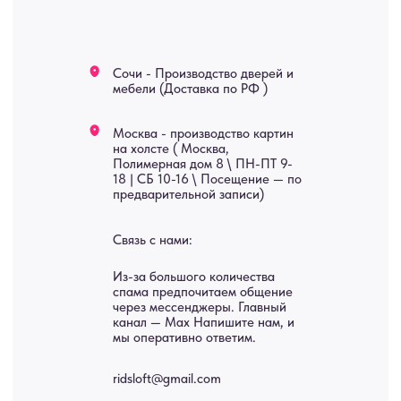
Мебель
О нас
Картины
Оплата
Панно
Возврат
Двери
Доставка
Отделка
Блог
Механизмы
• Согласие на обработку персональных данных
• Договор публичной оферты
• Политика обработки персональных данных
• Карта сайта
ИНН 772071865424
© 2015-2026 Все права защищены. Не является офертой,
окончательные цены указываются в счете-спецификации.
Купить межкомнатные распашные двери, входные двери, амбарные
двери, раздвижные двери, подвесные двери, интерьерные картины,
стеновые панели, лофт мебель с доставкой во все города России:
Москва, Санкт-Петербург, Екатеринбург, Новосибирск, Нижний