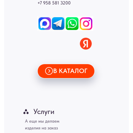
Новгород, Самара, Сургут, Казань, Омск, Челябинск, Ростов-на-
Дону, Уфа, Волгоград, Пермь, Красноярск, Воронеж, Краснодар,
Пенза, Рязань, Саратов, Тольятти, Волгоград, Астрахань,
Владивосток, Ярославль, Ульяновск, Барнаул, Иркутск, Тюмень,
Хабаровск, Новокузнецк, Оренбург, Кемерово, Ижевск, Томск,
Набережные Челны, Липецк Казахстан, Алматы, Астана, Павлодар,
Усть - Каменногорск, Сочи.