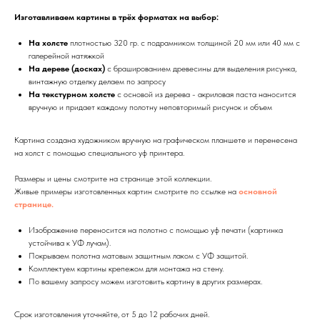
Изготавливаем картины в трёх форматах на выбор:
На холсте
плотностью 320 гр. с подрамником толщиной 20 мм или 40 мм с
галерейной натяжкой
На дереве (досках)
с брашированием древесины для выделения рисунка,
винтажную отделку делаем по запросу
На текстурном холсте
с основой из дерева - акриловая паста наносится
вручную и придает каждому полотну неповторимый рисунок и объем
Картина создана художником вручную на графическом планшете и перенесена
на холст с помощью специального уф принтера.
Размеры и цены смотрите на странице этой коллекции.
Живые примеры изготовленных картин смотрите по ссылке на
основной
странице.
Изображение переносится на полотно с помощью уф печати (картинка
устойчива к УФ лучам).
Покрываем полотна матовым защитным лаком с УФ защитой.
Комплектуем картины крепежом для монтажа на стену.
По вашему запросу можем изготовить картину в других размерах.
Срок изготовления уточняйте, от 5 до 12 рабочих дней.