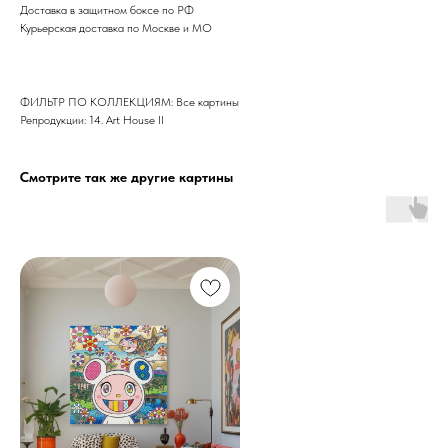
Доставка в защитном боксе по РФ
Курьерская доставка по Москве и МО
ФИЛЬТР ПО КОЛЛЕКЦИЯМ: Все картины
Репродукции: 14. Art House II
Смотрите так же другие картины
Дизайн мастерская RIDS2.0®
Сочи - Производство дверей и
мебели (Доставка по РФ )
Москва - производство картин
на холсте ( Москва,
Полимерная дом 8 \ ПН-ПТ 9-
18 | СБ 10-16 \ Посещение — по
предварительной записи)
Связь с нами: