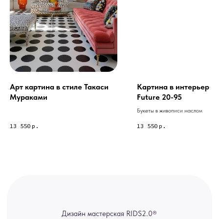
Из-за большого количества
спама предпочитаем общение
через мессенджеры. Главный
канал — Max Напишите нам, и
мы оперативно ответим.
ridsloft@gmail.com
+7 958 581 3200
Арт картина в стиле Такаси
Картина в интерьер A
Мураками
Future 20-95
Букеты в живописи маслом
Яндекс отзывы
13 550
р.
13 550
р.
В КАТАЛОГ
Услуги
А еще мы делаем
изделия на заказ