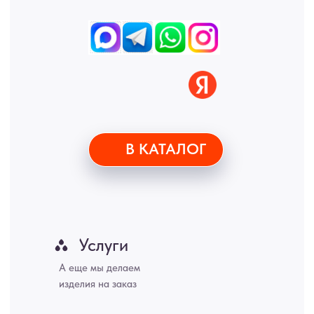
Дону, Уфа, Волгоград, Пермь, Красноярск, Воронеж, Краснодар,
Пенза, Рязань, Саратов, Тольятти, Волгоград, Астрахань,
Владивосток, Ярославль, Ульяновск, Барнаул, Иркутск, Тюмень,
Хабаровск, Новокузнецк, Оренбург, Кемерово, Ижевск, Томск,
Набережные Челны, Липецк Казахстан, Алматы, Астана, Павлодар,
Усть - Каменногорск, Сочи.