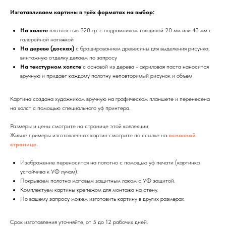
Изготавливаем картины в трёх форматах на выбор:
На холсте
плотностью 320 гр. с подрамником толщиной 20 мм или 40 мм с
галерейной натяжкой
На дереве (досках)
с брашированием древесины для выделения рисунка,
винтажную отделку делаем по запросу
На текстурном холсте
с основой из дерева - акриловая паста наносится
вручную и придает каждому полотну неповторимый рисунок и объем
Картина создана художником вручную на графическом планшете и перенесена
на холст с помощью специального уф принтера.
Размеры и цены смотрите на странице этой коллекции.
Живые примеры изготовленных картин смотрите по ссылке на
основной
странице.
Изображение переносится на полотно с помощью уф печати (картинка
устойчива к УФ лучам).
Покрываем полотна матовым защитным лаком с УФ защитой.
Комплектуем картины крепежом для монтажа на стену.
По вашему запросу можем изготовить картину в других размерах.
Срок изготовления уточняйте, от 5 до 12 рабочих дней.