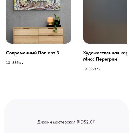
Из-за большого количества
спама предпочитаем общение
через мессенджеры. Главный
канал — Max Напишите нам, и
мы оперативно ответим.
ridsloft@gmail.com
+7 958 581 3200
Современный Поп арт 3
Художественная карт
Мисс Перегрин
13 550
р.
Яндекс отзывы
13 550
р.
В КАТАЛОГ
Услуги
А еще мы делаем
изделия на заказ