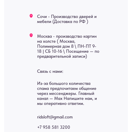
Мебель
О нас
Картины
Оплата
Панно
Возврат
Двери
Доставка
Отделка
Блог
Механизмы
• Согласие на обработку персональных данных
• Договор публичной оферты
• Политика обработки персональных данных
• Карта сайта
ИНН 772071865424
© 2015-2026 Все права защищены. Не является офертой,
окончательные цены указываются в счете-спецификации.
Купить межкомнатные распашные двери, входные двери, амбарные
двери, раздвижные двери, подвесные двери, интерьерные картины,
стеновые панели, лофт мебель с доставкой во все города России:
Москва, Санкт-Петербург, Екатеринбург, Новосибирск, Нижний
Новгород, Самара, Сургут, Казань, Омск, Челябинск, Ростов-на-