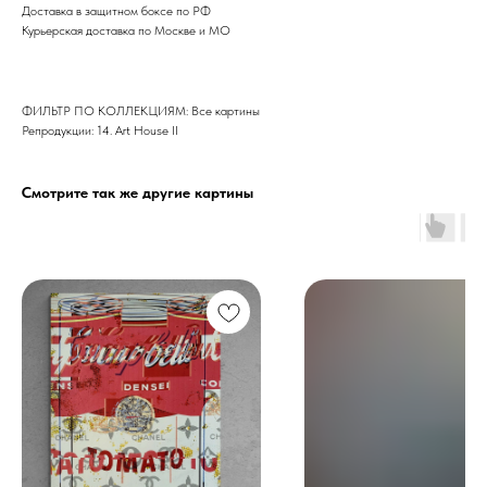
Доставка в защитном боксе по РФ
Курьерская доставка по Москве и МО
ФИЛЬТР ПО КОЛЛЕКЦИЯМ: Все картины
Репродукции: 14. Art House II
Смотрите так же другие картины
Дизайн мастерская RIDS2.0®
Сочи - Производство дверей и
мебели (Доставка по РФ )
Москва - производство картин
на холсте ( Москва,
Полимерная дом 8 \ ПН-ПТ 9-
18 | СБ 10-16 \ Посещение — по
предварительной записи)
Связь с нами: