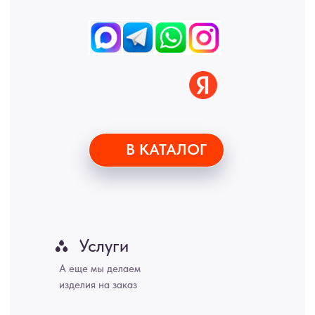
Дону, Уфа, Волгоград, Пермь, Красноярск, Воронеж, Краснодар,
Пенза, Рязань, Саратов, Тольятти, Волгоград, Астрахань,
Владивосток, Ярославль, Ульяновск, Барнаул, Иркутск, Тюмень,
Хабаровск, Новокузнецк, Оренбург, Кемерово, Ижевск, Томск,
Набережные Челны, Липецк Казахстан, Алматы, Астана, Павлодар,
Усть - Каменногорск, Сочи.