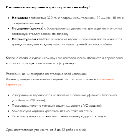
Изготавливаем картины в трёх форматах на выбор:
На холсте
плотностью 320 гр. с подрамником толщиной 20 мм или 40 мм с
галерейной натяжкой
На дереве (досках)
с брашированием древесины для выделения рисунка,
винтажную отделку делаем по запросу
На текстурном холсте
с основой из дерева - акриловая паста наносится
вручную и придает каждому полотну неповторимый рисунок и объем
Картина создана художником вручную на графическом планшете и перенесена
на холст с помощью специального уф принтера.
Размеры и цены смотрите на странице этой коллекции.
Живые примеры изготовленных картин смотрите по ссылке на
основной
странице.
Изображение переносится на полотно с помощью уф печати (картинка
устойчива к УФ лучам).
Покрываем полотна матовым защитным лаком с УФ защитой.
Комплектуем картины крепежом для монтажа на стену.
По вашему запросу можем изготовить картину в других размерах.
Срок изготовления уточняйте, от 5 до 12 рабочих дней.