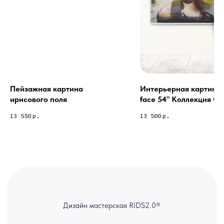
Из-за большого количества
спама предпочитаем общение
через мессенджеры. Главный
канал — Max Напишите нам, и
мы оперативно ответим.
ridsloft@gmail.com
+7 958 581 3200
Пейзажная картина
Интерьерная картина 
ирисового поля
face 54" Коллекция Col
Яндекс отзывы
collection 1-54
13 550
р.
13 500
р.
В КАТАЛОГ
Услуги
А еще мы делаем
изделия на заказ