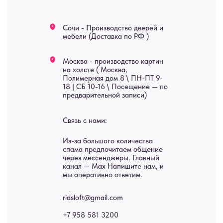
Мебель
О нас
Картины
Оплата
Панно
Возврат
Двери
Доставка
Отделка
Блог
Механизмы
• Согласие на обработку персональных данных
• Договор публичной оферты
• Политика обработки персональных данных
• Карта сайта
ИНН 772071865424
© 2015-2026 Все права защищены. Не является офертой,
окончательные цены указываются в счете-спецификации.
Купить межкомнатные распашные двери, входные двери, амбарные
двери, раздвижные двери, подвесные двери, интерьерные картины,
стеновые панели, лофт мебель с доставкой во все города России:
Москва, Санкт-Петербург, Екатеринбург, Новосибирск, Нижний
Новгород, Самара, Сургут, Казань, Омск, Челябинск, Ростов-на-