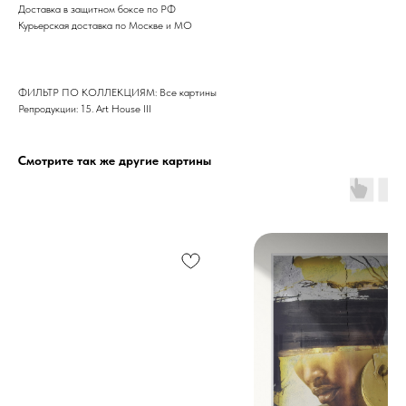
Доставка в защитном боксе по РФ
Курьерская доставка по Москве и МО
ФИЛЬТР ПО КОЛЛЕКЦИЯМ: Все картины
Репродукции: 15. Art House III
Смотрите так же другие картины
Дизайн мастерская RIDS2.0®
Сочи - Производство дверей и
мебели (Доставка по РФ )
Москва - производство картин
на холсте ( Москва,
Полимерная дом 8 \ ПН-ПТ 9-
18 | СБ 10-16 \ Посещение — по
предварительной записи)
Связь с нами: