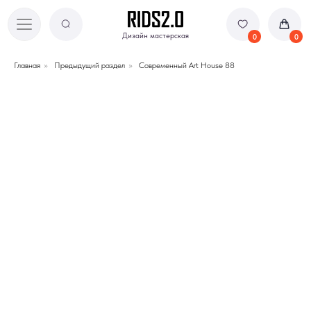
Дизайн мастерская
Дизайн мастерская
0
0
Главная
»
Предыдущий раздел
»
Современный Art House 88