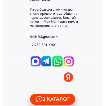
Панно
Возврат
Двери
Доставка
Отделка
Блог
Механизмы
• Согласие на обработку персональных данных
• Договор публичной оферты
• Политика обработки персональных данных
• Карта сайта
ИНН 772071865424
© 2015-2026 Все права защищены. Не является офертой,
окончательные цены указываются в счете-спецификации.
Купить межкомнатные распашные двери, входные двери, амбарные
двери, раздвижные двери, подвесные двери, интерьерные картины,
стеновые панели, лофт мебель с доставкой во все города России:
Москва, Санкт-Петербург, Екатеринбург, Новосибирск, Нижний
Новгород, Самара, Сургут, Казань, Омск, Челябинск, Ростов-на-
Дону, Уфа, Волгоград, Пермь, Красноярск, Воронеж, Краснодар,
Пенза, Рязань, Саратов, Тольятти, Волгоград, Астрахань,
Владивосток, Ярославль, Ульяновск, Барнаул, Иркутск, Тюмень,