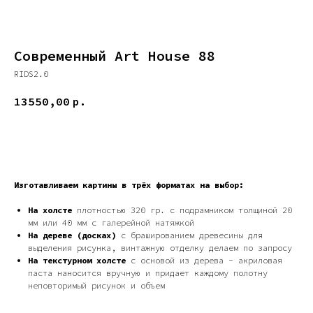
Современный Art House 88
RIDS2.0
13550,00
р.
ДОБАВИТЬ В КОРЗИНУ
Изготавливаем картины в трёх форматах на выбор:
На холсте
плотностью 320 гр. с подрамником толщиной 20
мм или 40 мм с галерейной натяжкой
На дереве (досках)
с брашированием древесины для
выделения рисунка, винтажную отделку делаем по запросу
На текстурном холсте
с основой из дерева - акриловая
паста наносится вручную и придает каждому полотну
неповторимый рисунок и объем