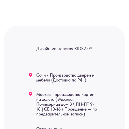
канал — Max Напишите нам, и
мы оперативно ответим.
ridsloft@gmail.com
+7 958 581 3200
Яндекс отзывы
В КАТАЛОГ
Услуги
А еще мы делаем
изделия на заказ
Мебель
О нас
Картины
Оплата