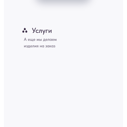
Хабаровск, Новокузнецк, Оренбург, Кемерово, Ижевск, Томск,
Набережные Челны, Липецк Казахстан, Алматы, Астана, Павлодар,
Усть - Каменногорск, Сочи.