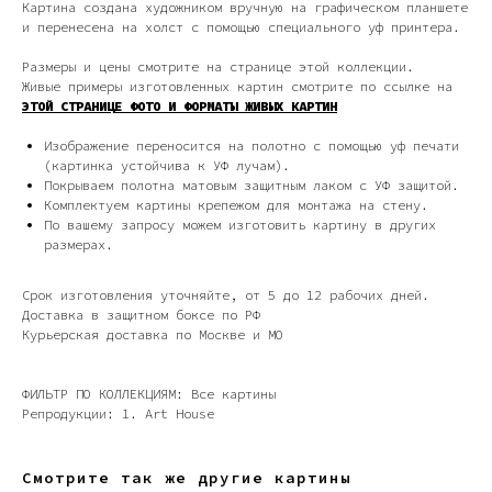
Картина создана художником вручную на графическом планшете
и перенесена на холст с помощью специального уф принтера.
Размеры и цены смотрите на странице этой коллекции.
Живые примеры изготовленных картин смотрите по ссылке на
ЭТОЙ СТРАНИЦЕ ФОТО И ФОРМАТЫ ЖИВЫХ КАРТИН
Изображение переносится на полотно с помощью уф печати
(картинка устойчива к УФ лучам).
Покрываем полотна матовым защитным лаком с УФ защитой.
Дизайн мастерская RIDS2.0®
Комплектуем картины крепежом для монтажа на стену.
По вашему запросу можем изготовить картину в других
размерах.
Сочи - Производство дверей и
мебели (Доставка по РФ )
Срок изготовления уточняйте, от 5 до 12 рабочих дней.
Доставка в защитном боксе по РФ
Москва - производство картин
Курьерская доставка по Москве и МО
на холсте ( Москва,
Полимерная дом 8 \ ПН-ПТ 9-
18 | СБ 10-16 \ Посещение — по
предварительной записи)
ФИЛЬТР ПО КОЛЛЕКЦИЯМ: Все картины
Репродукции: 1. Art House
Связь с нами:
Из-за большого количества
спама предпочитаем общение
Смотрите так же другие картины
через мессенджеры. Главный