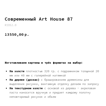
Современный Art House 87
RIDS2.0
13550,00
р.
ДОБАВИТЬ В КОРЗИНУ
Изготавливаем картины в трёх форматах на выбор:
На холсте
плотностью 320 гр. с подрамником толщиной 20
мм или 40 мм с галерейной натяжкой
На дереве (досках)
с брашированием древесины для
выделения рисунка, винтажную отделку делаем по запросу
На текстурном холсте
с основой из дерева - акриловая
паста наносится вручную и придает каждому полотну
неповторимый рисунок и объем