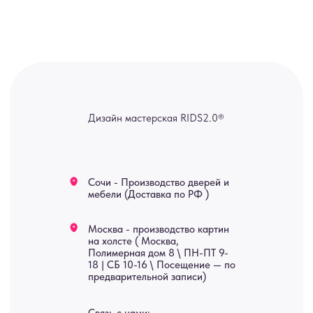
канал — Max Напишите нам, и
мы оперативно ответим.
ridsloft@gmail.com
+7 958 581 3200
Яндекс отзывы
В КАТАЛОГ
Услуги
А еще мы делаем
изделия на заказ
Мебель
О нас
Картины
Оплата