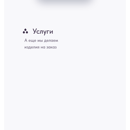
Хабаровск, Новокузнецк, Оренбург, Кемерово, Ижевск, Томск,
Набережные Челны, Липецк Казахстан, Алматы, Астана, Павлодар,
Усть - Каменногорск, Сочи.