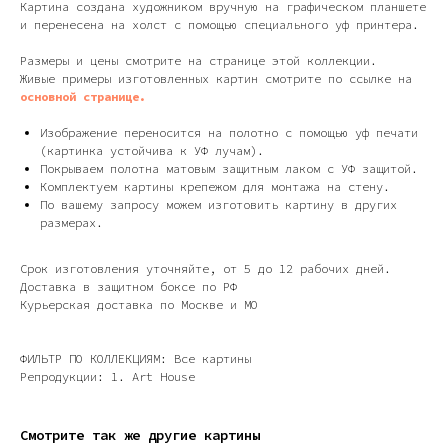
Картина создана художником вручную на графическом планшете
и перенесена на холст с помощью специального уф принтера.
Размеры и цены смотрите на странице этой коллекции.
Живые примеры изготовленных картин смотрите по ссылке на
основной странице.
Изображение переносится на полотно с помощью уф печати
(картинка устойчива к УФ лучам).
Покрываем полотна матовым защитным лаком с УФ защитой.
Дизайн мастерская RIDS2.0®
Комплектуем картины крепежом для монтажа на стену.
По вашему запросу можем изготовить картину в других
размерах.
Сочи - Производство дверей и
мебели (Доставка по РФ )
Срок изготовления уточняйте, от 5 до 12 рабочих дней.
Доставка в защитном боксе по РФ
Москва - производство картин
Курьерская доставка по Москве и МО
на холсте ( Москва,
Полимерная дом 8 \ ПН-ПТ 9-
18 | СБ 10-16 \ Посещение — по
предварительной записи)
ФИЛЬТР ПО КОЛЛЕКЦИЯМ: Все картины
Репродукции: 1. Art House
Связь с нами:
Из-за большого количества
спама предпочитаем общение
Смотрите так же другие картины
через мессенджеры. Главный