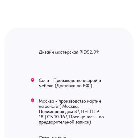
канал — Max Напишите нам, и
мы оперативно ответим.
ridsloft@gmail.com
+7 958 581 3200
Яндекс отзывы
В КАТАЛОГ
Услуги
А еще мы делаем
изделия на заказ
Мебель
О нас
Картины
Оплата