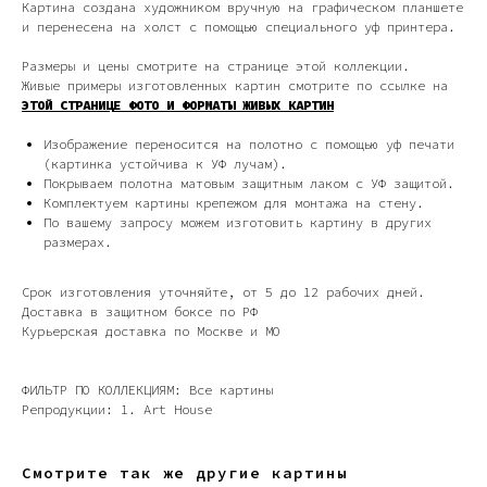
Картина создана художником вручную на графическом планшете
и перенесена на холст с помощью специального уф принтера.
Размеры и цены смотрите на странице этой коллекции.
Живые примеры изготовленных картин смотрите по ссылке на
ЭТОЙ СТРАНИЦЕ ФОТО И ФОРМАТЫ ЖИВЫХ КАРТИН
Изображение переносится на полотно с помощью уф печати
(картинка устойчива к УФ лучам).
Покрываем полотна матовым защитным лаком с УФ защитой.
Дизайн мастерская RIDS2.0®
Комплектуем картины крепежом для монтажа на стену.
По вашему запросу можем изготовить картину в других
размерах.
Сочи - Производство дверей и
мебели (Доставка по РФ )
Срок изготовления уточняйте, от 5 до 12 рабочих дней.
Доставка в защитном боксе по РФ
Москва - производство картин
Курьерская доставка по Москве и МО
на холсте ( Москва,
Полимерная дом 8 \ ПН-ПТ 9-
18 | СБ 10-16 \ Посещение — по
предварительной записи)
ФИЛЬТР ПО КОЛЛЕКЦИЯМ: Все картины
Репродукции: 1. Art House
Связь с нами:
Из-за большого количества
спама предпочитаем общение
Смотрите так же другие картины
через мессенджеры. Главный