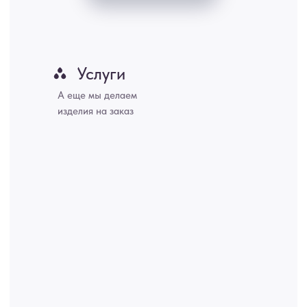
Хабаровск, Новокузнецк, Оренбург, Кемерово, Ижевск, Томск,
Набережные Челны, Липецк Казахстан, Алматы, Астана, Павлодар,
Усть - Каменногорск, Сочи.