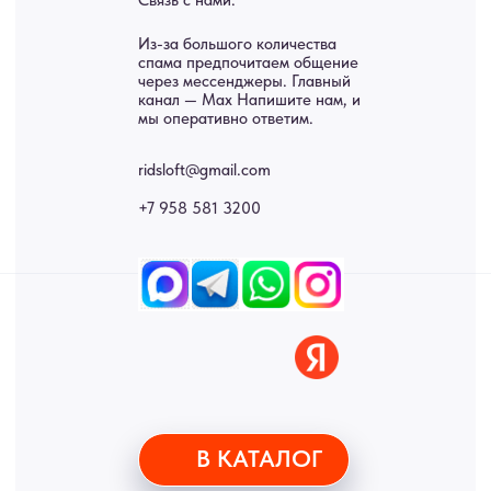
Панно
Возврат
Двери
Доставка
Отделка
Блог
Механизмы
• Согласие на обработку персональных данных
• Договор публичной оферты
• Политика обработки персональных данных
• Карта сайта
ИНН 772071865424
© 2015-2026 Все права защищены. Не является офертой,
окончательные цены указываются в счете-спецификации.
Купить межкомнатные распашные двери, входные двери, амбарные
двери, раздвижные двери, подвесные двери, интерьерные картины,
стеновые панели, лофт мебель с доставкой во все города России:
Москва, Санкт-Петербург, Екатеринбург, Новосибирск, Нижний
Новгород, Самара, Сургут, Казань, Омск, Челябинск, Ростов-на-
Дону, Уфа, Волгоград, Пермь, Красноярск, Воронеж, Краснодар,
Пенза, Рязань, Саратов, Тольятти, Волгоград, Астрахань,
Владивосток, Ярославль, Ульяновск, Барнаул, Иркутск, Тюмень,