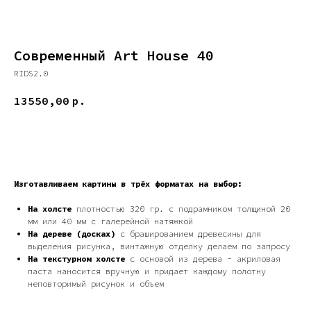
Современный Art House 40
RIDS2.0
13550,00
р.
ДОБАВИТЬ В КОРЗИНУ
Изготавливаем картины в трёх форматах на выбор:
На холсте
плотностью 320 гр. с подрамником толщиной 20
мм или 40 мм с галерейной натяжкой
На дереве (досках)
с брашированием древесины для
выделения рисунка, винтажную отделку делаем по запросу
На текстурном холсте
с основой из дерева - акриловая
паста наносится вручную и придает каждому полотну
неповторимый рисунок и объем