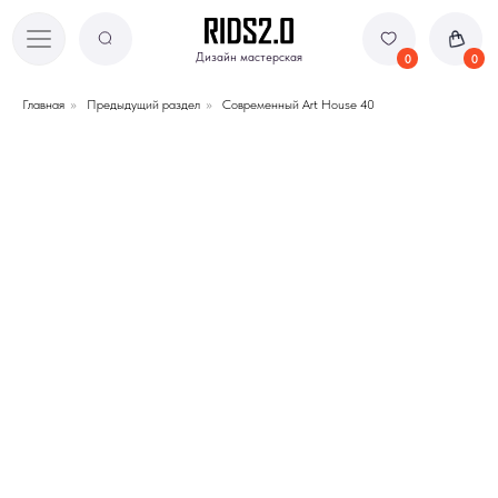
Дизайн мастерская
Дизайн мастерская
0
0
Главная
»
Предыдущий раздел
»
Современный Art House 40