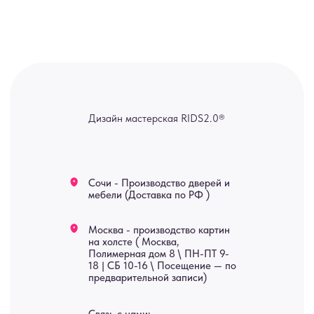
канал — Max Напишите нам, и
мы оперативно ответим.
ridsloft@gmail.com
+7 958 581 3200
Яндекс отзывы
В КАТАЛОГ
Услуги
А еще мы делаем
изделия на заказ
Мебель
О нас
Картины
Оплата