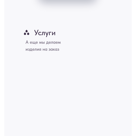
Хабаровск, Новокузнецк, Оренбург, Кемерово, Ижевск, Томск,
Набережные Челны, Липецк Казахстан, Алматы, Астана, Павлодар,
Усть - Каменногорск, Сочи.