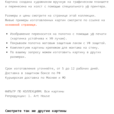
Картина создана художником вручную на графическом планшете
и перенесена на холст с помощью специального уф принтера.
Размеры и цены смотрите на странице этой коллекции.
Живые примеры изготовленных картин смотрите по ссылке на
основной странице.
Изображение переносится на полотно с помощью уф печати
(картинка устойчива к УФ лучам).
Покрываем полотна матовым защитным лаком с УФ защитой.
Дизайн мастерская RIDS2.0®
Комплектуем картины крепежом для монтажа на стену.
По вашему запросу можем изготовить картину в других
размерах.
Сочи - Производство дверей и
мебели (Доставка по РФ )
Срок изготовления уточняйте, от 5 до 12 рабочих дней.
Доставка в защитном боксе по РФ
Москва - производство картин
Курьерская доставка по Москве и МО
на холсте ( Москва,
Полимерная дом 8 \ ПН-ПТ 9-
18 | СБ 10-16 \ Посещение — по
предварительной записи)
ФИЛЬТР ПО КОЛЛЕКЦИЯМ: Все картины
Репродукции: 1. Art House
Связь с нами:
Из-за большого количества
спама предпочитаем общение
Смотрите так же другие картины
через мессенджеры. Главный