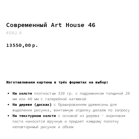
Современный Art House 46
RIDS2.0
13550,00
р.
ДОБАВИТЬ В КОРЗИНУ
Изготавливаем картины в трёх форматах на выбор:
На холсте
плотностью 320 гр. с подрамником толщиной 20
мм или 40 мм с галерейной натяжкой
На дереве (досках)
с брашированием древесины для
выделения рисунка, винтажную отделку делаем по запросу
На текстурном холсте
с основой из дерева - акриловая
паста наносится вручную и придает каждому полотну
неповторимый рисунок и объем