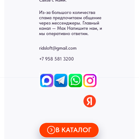
Панно
Возврат
Двери
Доставка
Отделка
Блог
Механизмы
• Согласие на обработку персональных данных
• Договор публичной оферты
• Политика обработки персональных данных
• Карта сайта
ИНН 772071865424
© 2015-2026 Все права защищены. Не является офертой,
окончательные цены указываются в счете-спецификации.
Купить межкомнатные распашные двери, входные двери, амбарные
двери, раздвижные двери, подвесные двери, интерьерные картины,
стеновые панели, лофт мебель с доставкой во все города России:
Москва, Санкт-Петербург, Екатеринбург, Новосибирск, Нижний
Новгород, Самара, Сургут, Казань, Омск, Челябинск, Ростов-на-
Дону, Уфа, Волгоград, Пермь, Красноярск, Воронеж, Краснодар,
Пенза, Рязань, Саратов, Тольятти, Волгоград, Астрахань,
Владивосток, Ярославль, Ульяновск, Барнаул, Иркутск, Тюмень,