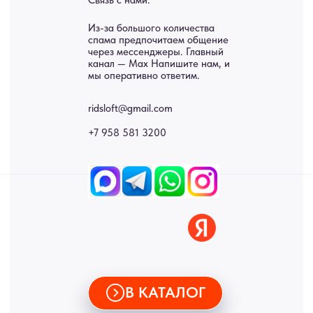
Панно
Возврат
Двери
Доставка
Отделка
Блог
Механизмы
• Согласие на обработку персональных данных
• Договор публичной оферты
• Политика обработки персональных данных
• Карта сайта
ИНН 772071865424
© 2015-2026 Все права защищены. Не является офертой,
окончательные цены указываются в счете-спецификации.
Купить межкомнатные распашные двери, входные двери, амбарные
двери, раздвижные двери, подвесные двери, интерьерные картины,
стеновые панели, лофт мебель с доставкой во все города России:
Москва, Санкт-Петербург, Екатеринбург, Новосибирск, Нижний
Новгород, Самара, Сургут, Казань, Омск, Челябинск, Ростов-на-
Дону, Уфа, Волгоград, Пермь, Красноярск, Воронеж, Краснодар,
Пенза, Рязань, Саратов, Тольятти, Волгоград, Астрахань,
Владивосток, Ярославль, Ульяновск, Барнаул, Иркутск, Тюмень,