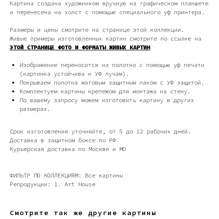
Картина создана художником вручную на графическом планшете
и перенесена на холст с помощью специального уф принтера.
Размеры и цены смотрите на странице этой коллекции.
Живые примеры изготовленных картин смотрите по ссылке на
ЭТОЙ СТРАНИЦЕ ФОТО И ФОРМАТЫ ЖИВЫХ КАРТИН
Изображение переносится на полотно с помощью уф печати
(картинка устойчива к УФ лучам).
Покрываем полотна матовым защитным лаком с УФ защитой.
Дизайн мастерская RIDS2.0®
Комплектуем картины крепежом для монтажа на стену.
По вашему запросу можем изготовить картину в других
размерах.
Сочи - Производство дверей и
мебели (Доставка по РФ )
Срок изготовления уточняйте, от 5 до 12 рабочих дней.
Доставка в защитном боксе по РФ
Москва - производство картин
Курьерская доставка по Москве и МО
на холсте ( Москва,
Полимерная дом 8 \ ПН-ПТ 9-
18 | СБ 10-16 \ Посещение — по
предварительной записи)
ФИЛЬТР ПО КОЛЛЕКЦИЯМ: Все картины
Репродукции: 1. Art House
Связь с нами:
Из-за большого количества
спама предпочитаем общение
Смотрите так же другие картины
через мессенджеры. Главный