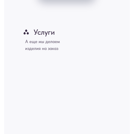
Хабаровск, Новокузнецк, Оренбург, Кемерово, Ижевск, Томск,
Набережные Челны, Липецк Казахстан, Алматы, Астана, Павлодар,
Усть - Каменногорск, Сочи.