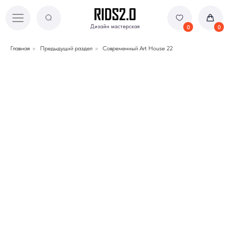
Дизайн мастерская
Дизайн мастерская
0
0
Главная
»
Предыдущий раздел
»
Современный Art House 22