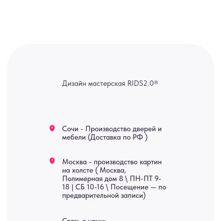
канал — Max Напишите нам, и
мы оперативно ответим.
ridsloft@gmail.com
+7 958 581 3200
Яндекс отзывы
В КАТАЛОГ
Услуги
А еще мы делаем
изделия на заказ
Мебель
О нас
Картины
Оплата