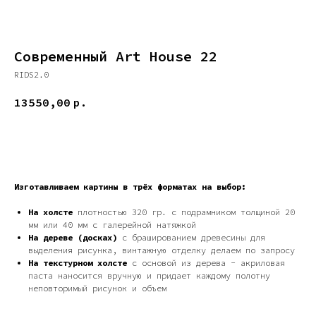
Современный Art House 22
RIDS2.0
13550,00
р.
ДОБАВИТЬ В КОРЗИНУ
Изготавливаем картины в трёх форматах на выбор:
На холсте
плотностью 320 гр. с подрамником толщиной 20
мм или 40 мм с галерейной натяжкой
На дереве (досках)
с брашированием древесины для
выделения рисунка, винтажную отделку делаем по запросу
На текстурном холсте
с основой из дерева - акриловая
паста наносится вручную и придает каждому полотну
неповторимый рисунок и объем