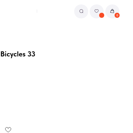
0
icycles 33