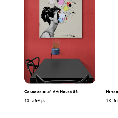
Современный Art House 56
Интер
Услуги
13 550
р.
13 5
А еще мы делаем из
Дизайн мастерская RIDS2.0®
Двери
Картины