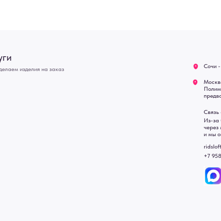
Связь с нами:
Возврат
Из-за большого количест
через мессенджеры. Глав
Доставка
и мы оперативно ответим.
Блог
ridsloft@gmail.com
+7 958 581 3200
• Договор публичной оферт
• Политика обработки перс
• Согласие на обработку пе
• Карта сайта
 в счете-спецификации.
, подвесные двери, интерьерные картины, стеновые панели, лофт мебель с доставкой во все город
Уфа, Волгоград, Пермь, Красноярск, Воронеж, Краснодар, Пенза, Рязань, Саратов, Тольятти, Волгогр
е Челны, Липецк Казахстан, Алматы, Астана, Павлодар, Усть - Каменногорск, Сочи.