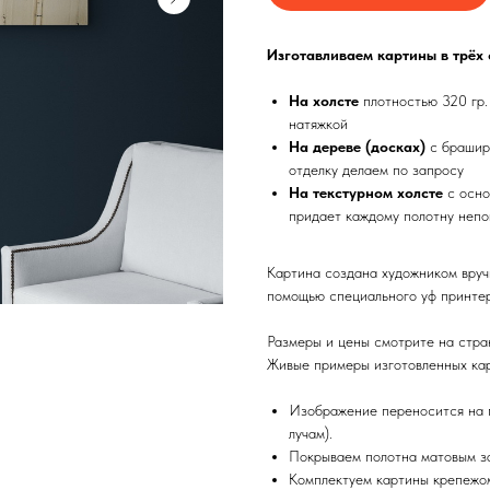
Изготавливаем картины в трёх
На холсте
плотностью 320 гр.
натяжкой
На дереве (досках)
с брашир
отделку делаем по запросу
На текстурном холсте
с осно
придает каждому полотну непо
Картина создана художником вруч
помощью специального уф принтер
Размеры и цены смотрите на стра
Живые примеры изготовленных кар
Изображение переносится на п
лучам).
Покрываем полотна матовым з
Комплектуем картины крепежом