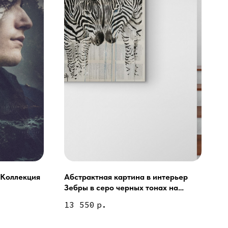
 Коллекция
Абстрактная картина в интерьер
Зебры в серо черных тонах на
ей и мебели (Доставка по РФ )
газете
13 550
р.
тин на холсте ( Москва,
 9-18 | СБ 10-16 \ Посещение — по