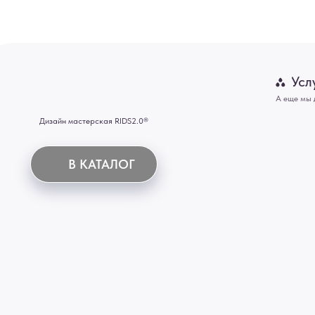
В КАТАЛОГ
Панно
Отделка
Механизмы
Мебель
ИНН 772071865424
© 2015-2026 Все права защищены. Не является офертой, окончательные цены указываются
Купить межкомнатные распашные двери, входные двери, амбарные двери, раздвижные двери
Новосибирск, Нижний Новгород, Самара, Сургут, Казань, Омск, Челябинск, Ростов-на-Дону, 
Иркутск, Тюмень, Хабаровск, Новокузнецк, Оренбург, Кемерово, Ижевск, Томск, Набережны