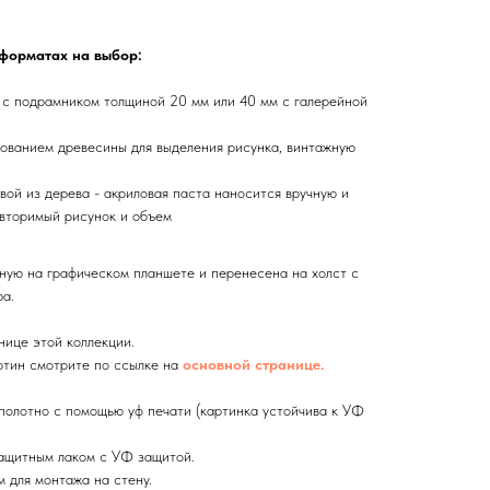
 форматах на выбор:
 с подрамником толщиной 20 мм или 40 мм с галерейной
ованием древесины для выделения рисунка, винтажную
вой из дерева - акриловая паста наносится вручную и
вторимый рисунок и объем
ную на графическом планшете и перенесена на холст с
а.
нице этой коллекции.
тин смотрите по ссылке на
основной странице.
олотно с помощью уф печати (картинка устойчива к УФ
ащитным лаком с УФ защитой.
 для монтажа на стену.