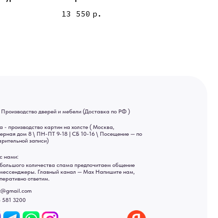
ей и мебели (Доставка по РФ )
13 550
р.
тин на холсте ( Москва,
 9-18 | СБ 10-16 \ Посещение — по
ва спама предпочитаем общение
ный канал — Max Напишите нам,
Яндекс отзывы
ы
ональных данных
рсональных данных
а России: Москва, Санкт-Петербург, Екатеринбург,
ад, Астрахань, Владивосток, Ярославль, Ульяновск, Барнаул,