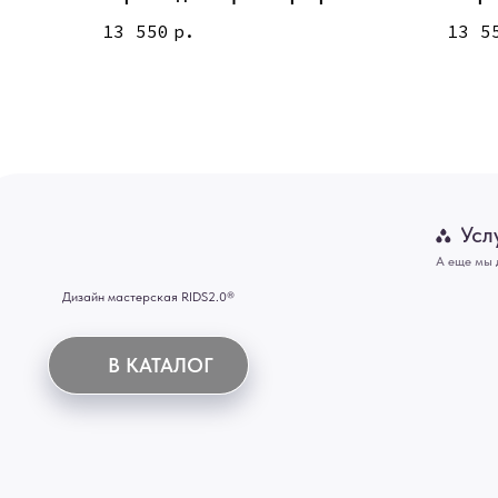
А еще мы делаем из
13 550
р.
13 5
Дизайн мастерская RIDS2.0®
Двери
Картины
В КАТАЛОГ
Панно
Отделка
Механизмы
Мебель
ИНН 772071865424
© 2015-2026 Все права защищены. Не является офертой, окончательные цены указываются
Купить межкомнатные распашные двери, входные двери, амбарные двери, раздвижные двери
Новосибирск, Нижний Новгород, Самара, Сургут, Казань, Омск, Челябинск, Ростов-на-Дону, 
Иркутск, Тюмень, Хабаровск, Новокузнецк, Оренбург, Кемерово, Ижевск, Томск, Набережны