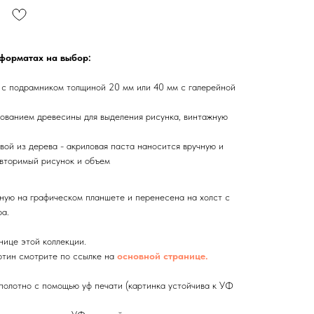
 форматах на выбор:
 с подрамником толщиной 20 мм или 40 мм с галерейной
ованием древесины для выделения рисунка, винтажную
вой из дерева - акриловая паста наносится вручную и
вторимый рисунок и объем
ную на графическом планшете и перенесена на холст с
а.
нице этой коллекции.
тин смотрите по ссылке на
основной странице.
олотно с помощью уф печати (картинка устойчива к УФ