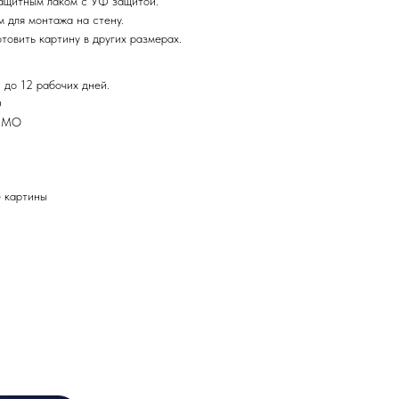
ащитным лаком с УФ защитой.
 для монтажа на стену.
товить картину в других размерах.
 до 12 рабочих дней.
Ф
и МО
картины