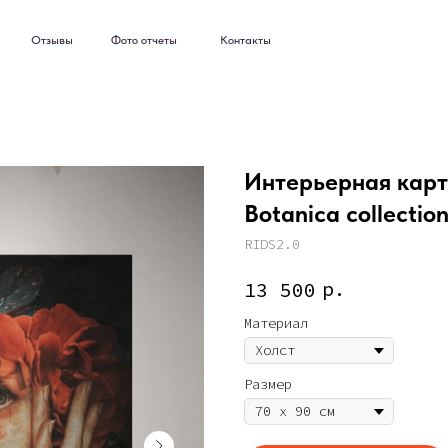
ывы
Фото отчеты
Контакты
ывы
Фото отчеты
Контакты
Интерьерная карти
Botanica collection
RIDS2.0
р.
13 500
Материал
Размер