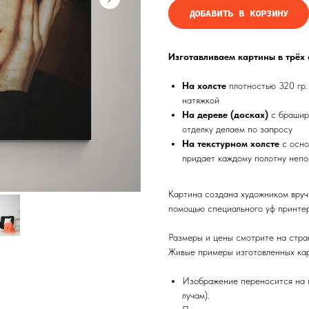
ДОБАВИТЬ В КОРЗИНУ
Изготавливаем картины в трёх
На холсте
плотностью 320 гр.
натяжкой
На дереве (досках)
с брашир
отделку делаем по запросу
На текстурном холсте
с осно
придает каждому полотну непо
Картина создана художником вруч
помощью специального уф принтер
Размеры и цены смотрите на стра
Живые примеры изготовленных кар
Изображение переносится на п
лучам).