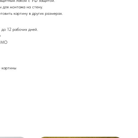
ащитным лаком с УФ защитой.
 для монтажа на стену.
товить картину в других размерах.
 до 12 рабочих дней.
Ф
и МО
картины