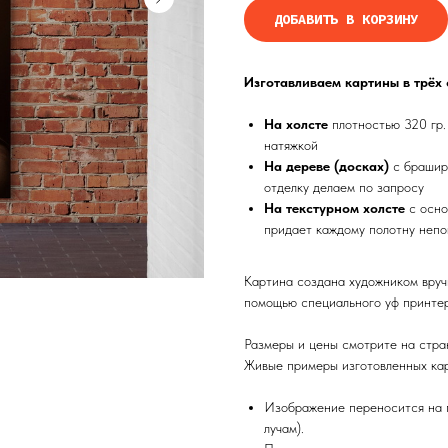
ДОБАВИТЬ В КОРЗИНУ
Изготавливаем картины в трёх
На холсте
плотностью 320 гр.
натяжкой
На дереве (досках)
с брашир
отделку делаем по запросу
На текстурном холсте
с осно
придает каждому полотну непо
Картина создана художником вруч
помощью специального уф принтер
Размеры и цены смотрите на стра
Живые примеры изготовленных кар
Изображение переносится на п
лучам).