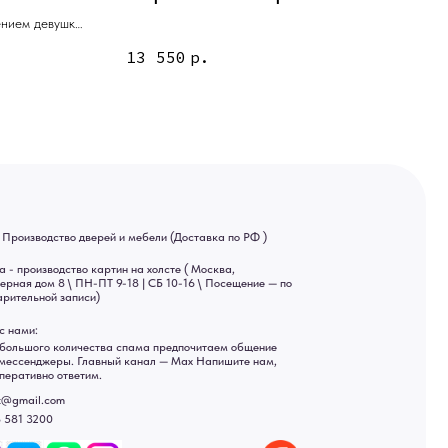
ей и мебели (Доставка по РФ )
ением девушки
тин на холсте ( Москва,
13 550
р.
 9-18 | СБ 10-16 \ Посещение — по
ва спама предпочитаем общение
ный канал — Max Напишите нам,
Яндекс отзывы
ы
ональных данных
рсональных данных
а России: Москва, Санкт-Петербург, Екатеринбург,
ад, Астрахань, Владивосток, Ярославль, Ульяновск, Барнаул,