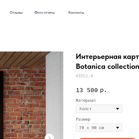
ывы
Фото отчеты
Контакты
ывы
Фото отчеты
Контакты
Интерьерная карти
Botanica collection
RIDS2.0
р.
13 500
Материал
Размер