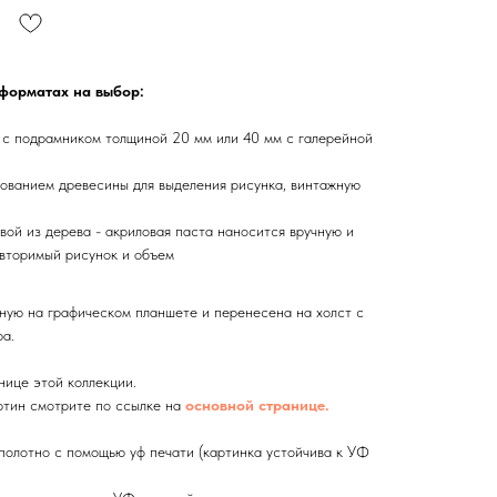
 форматах на выбор:
 с подрамником толщиной 20 мм или 40 мм с галерейной
ованием древесины для выделения рисунка, винтажную
вой из дерева - акриловая паста наносится вручную и
вторимый рисунок и объем
ную на графическом планшете и перенесена на холст с
а.
нице этой коллекции.
тин смотрите по ссылке на
основной странице.
олотно с помощью уф печати (картинка устойчива к УФ