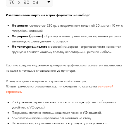
Изготавливаем картины в трёх форматах на выбор:
На холсте
плотностью 320 гр. с подрамником толщиной 20 мм или 40 мм с
галерейной натяжкой
На дереве (досках)
с брашированием древесины для выделения рисунка,
винтажную отделку делаем по запросу
На текстурном холсте
с основой из дерева - акриловая паста наносится
вручную и придает каждому полотну неповторимый рисунок и объем
Картина создана художником вручную на графическом планшете и перенесена
на холст с помощью специального уф принтера.
Размеры и цены смотрите на странице этой коллекции.
Живые примеры изготовленных картин смотрите по ссылке на
основной
странице.
Изображение переносится на полотно с помощью уф печати (картинка
устойчива к УФ лучам).
Покрываем полотна матовым защитным лаком с УФ защитой.
Комплектуем картины крепежом для монтажа на стену.
По вашему запросу можем изготовить картину в других размерах.