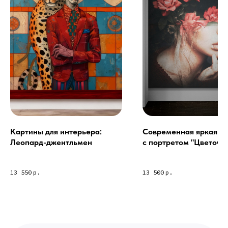
18 | СБ 10-16 \ Посещение — по
предварительной записи)
Связь с нами:
Из-за большого количества
спама предпочитаем общение
через мессенджеры. Главный
канал — Max Напишите нам, и
мы оперативно ответим.
ridsloft@gmail.com
+7 958 581 3200
Картины для интерьера:
Современная яркая к
Леопард-джентльмен
с портретом "Цветочн
Яндекс отзывы
девушка"
13 550
р.
13 500
р.
В КАТАЛОГ