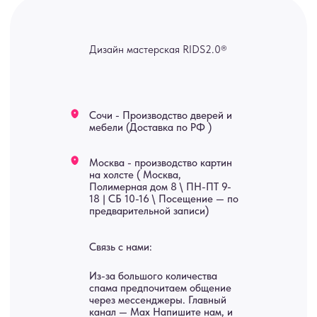
Услуги
А еще мы делаем
изделия на заказ
Мебель
О нас
Картины
Оплата
Панно
Возврат
Двери
Доставка
Отделка
Блог
Механизмы
• Согласие на обработку персональных данных
• Договор публичной оферты
• Политика обработки персональных данных
• Карта сайта
ИНН 772071865424
© 2015-2026 Все права защищены. Не является офертой,
окончательные цены указываются в счете-спецификации.