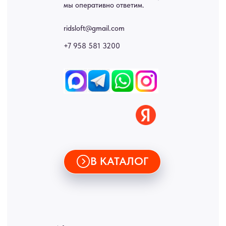
Купить межкомнатные распашные двери, входные двери, амбарные
двери, раздвижные двери, подвесные двери, интерьерные картины,
стеновые панели, лофт мебель с доставкой во все города России:
Москва, Санкт-Петербург, Екатеринбург, Новосибирск, Нижний
Новгород, Самара, Сургут, Казань, Омск, Челябинск, Ростов-на-
Дону, Уфа, Волгоград, Пермь, Красноярск, Воронеж, Краснодар,
Пенза, Рязань, Саратов, Тольятти, Волгоград, Астрахань,
Владивосток, Ярославль, Ульяновск, Барнаул, Иркутск, Тюмень,
Хабаровск, Новокузнецк, Оренбург, Кемерово, Ижевск, Томск,
Набережные Челны, Липецк Казахстан, Алматы, Астана, Павлодар,
Усть - Каменногорск, Сочи.