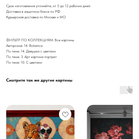
Срок изготовления уточняйте, от 5 до 12 рабочих дней.
Доставка в защитном боксе по РФ
Курьерская доставка по Москве и МО
ФИЛЬТР ПО КОЛЛЕКЦИЯМ: Все картины
Авторские: 14. Botanica
По теме: 14. Девушка с цветами
По теме: 3. Арт картина портрет
По теме: 10. С цветами
Смотрите так же другие картины
Дизайн мастерская RIDS2.0®
Сочи - Производство дверей и
мебели (Доставка по РФ )
Москва - производство картин
на холсте ( Москва,
Полимерная дом 8 \ ПН-ПТ 9-