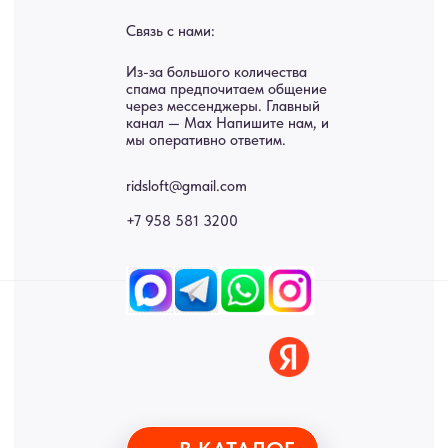
Картины
Оплата
Панно
Возврат
Двери
Доставка
Отделка
Блог
Механизмы
• Согласие на обработку персональных данных
• Договор публичной оферты
• Политика обработки персональных данных
• Карта сайта
ИНН 772071865424
© 2015-2026 Все права защищены. Не является офертой,
окончательные цены указываются в счете-спецификации.
Купить межкомнатные распашные двери, входные двери, амбарные
двери, раздвижные двери, подвесные двери, интерьерные картины,
стеновые панели, лофт мебель с доставкой во все города России:
Москва, Санкт-Петербург, Екатеринбург, Новосибирск, Нижний
Новгород, Самара, Сургут, Казань, Омск, Челябинск, Ростов-на-
Дону, Уфа, Волгоград, Пермь, Красноярск, Воронеж, Краснодар,