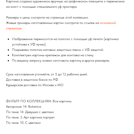
Картина создана художником вручную на графическом планшете и перенесена
на холст с помощью специального уф принтера.
Размеры и цены смотрите на странице этой коллекции.
Живые примеры изготовленных картин смотрите по ссылке на
основной
странице.
Изображение переносится на полотно с помощью уф печати (картинка
устойчива к УФ лучам).
Покрываем полотна матовым защитным лаком с УФ защитой.
Комплектуем картины крепежом для монтажа на стену.
По вашему запросу можем изготовить картину в других размерах.
Дизайн мастерская RIDS2.0®
Срок изготовления уточняйте, от 5 до 12 рабочих дней.
Доставка в защитном боксе по РФ
Сочи - Производство дверей и
Курьерская доставка по Москве и МО
мебели (Доставка по РФ )
Москва - производство картин
на холсте ( Москва,
ФИЛЬТР ПО КОЛЛЕКЦИЯМ: Все картины
Полимерная дом 8 \ ПН-ПТ 9-
Авторские: 14. Botanica
18 | СБ 10-16 \ Посещение — по
предварительной записи)
По теме: 14. Девушка с цветами
По теме: 3. Арт картина портрет
Связь с нами:
По теме: 10. С цветами
Из-за большого количества
спама предпочитаем общение