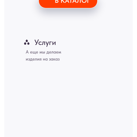
Пенза, Рязань, Саратов, Тольятти, Волгоград, Астрахань,
Владивосток, Ярославль, Ульяновск, Барнаул, Иркутск, Тюмень,
Хабаровск, Новокузнецк, Оренбург, Кемерово, Ижевск, Томск,
Набережные Челны, Липецк Казахстан, Алматы, Астана, Павлодар,
Усть - Каменногорск, Сочи.