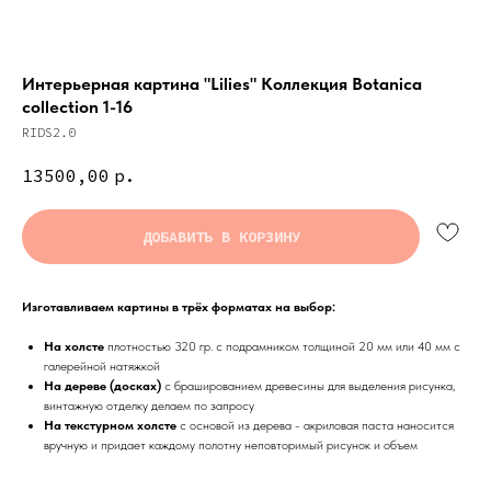
Интерьерная картина "Lilies" Коллекция Botanica
collection 1-16
RIDS2.0
13500,00
р.
ДОБАВИТЬ В КОРЗИНУ
Изготавливаем картины в трёх форматах на выбор:
На холсте
плотностью 320 гр. с подрамником толщиной 20 мм или 40 мм с
галерейной натяжкой
На дереве (досках)
с брашированием древесины для выделения рисунка,
винтажную отделку делаем по запросу
На текстурном холсте
с основой из дерева - акриловая паста наносится
вручную и придает каждому полотну неповторимый рисунок и объем