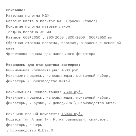
Описание:
Материал полотна МДФ
Базовые цвета в палитре RAL (краски Renner)
Покрытие полотна матовым лаком
Толщина полотна 36 мм
Размеры 600*2050 , 700*2050 ,800*2050 ,900*2050 мм
Обратная сторона полотна, плоская, окрашена в основной
цвет
Фрезеровка канала для напольного фиксатора
Механизмы для стандартных размеров:
Минимальная комплектация:
4500 руб.
Механизм: подвесы, направляющая, монтажный набор,
фиксаторы \ Производство Китай
Максимальная комплектация:
7800 руб.
Механизм: подвесы, направляющая, монтажный набор,
фиксаторы, 2 ручки, 2 доводчика \ Производство Китай
Дизайн мастерская RIDS2.0®
Механизм полный комплект:
18000 руб.
Подвесы Тип А или Тип F, направляющая, спайсеры,
фиксаторы, анкеры
\ Производство RIDS2.0
Сочи - Производство дверей и
мебели (Доставка по РФ )