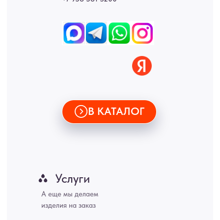
ИНН 772071865424
© 2015-2026 Все права защищены. Не является офертой,
окончательные цены указываются в счете-спецификации.
Купить межкомнатные распашные двери, входные двери, амбарные
двери, раздвижные двери, подвесные двери, интерьерные картины,
стеновые панели, лофт мебель с доставкой во все города России:
Москва, Санкт-Петербург, Екатеринбург, Новосибирск, Нижний
Новгород, Самара, Сургут, Казань, Омск, Челябинск, Ростов-на-
Дону, Уфа, Волгоград, Пермь, Красноярск, Воронеж, Краснодар,
Пенза, Рязань, Саратов, Тольятти, Волгоград, Астрахань,
Владивосток, Ярославль, Ульяновск, Барнаул, Иркутск, Тюмень,
Хабаровск, Новокузнецк, Оренбург, Кемерово, Ижевск, Томск,
Набережные Челны, Липецк Казахстан, Алматы, Астана, Павлодар,
Усть - Каменногорск, Сочи.