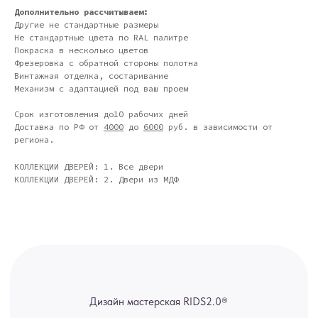
Дополнительно рассчитываем:
Москва - производство картин
Другие не стандартные размеры
на холсте ( Москва,
Не стандартные цвета по RAL палитре
Полимерная дом 8 \ ПН-ПТ 9-
18 | СБ 10-16 \ Посещение — по
Покраска в несколько цветов
предварительной записи)
Фрезеровка с обратной стороны полотна
Винтажная отделка, состаривание
Связь с нами:
Механизм с адаптацией под ваш проем
Из-за большого количества
Срок изготовления до10 рабочих дней
спама предпочитаем общение
через мессенджеры. Главный
Доставка по РФ от
4000
до
6000
руб. в зависимости от
канал — Max Напишите нам, и
региона.
мы оперативно ответим.
ridsloft@gmail.com
КОЛЛЕКЦИИ ДВЕРЕЙ: 1. Все двери
КОЛЛЕКЦИИ ДВЕРЕЙ: 2. Двери из МДФ
+7 958 581 3200
Яндекс отзывы
В КАТАЛОГ