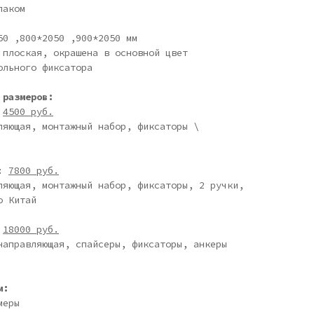
лаком
50 ,800*2050 ,900*2050 мм
 плоская, окрашена в основной цвет
ольного фиксатора
 размеров:
:
4500 руб.
ляющая, монтажный набор, фиксаторы \
я:
7800 руб.
ляющая, монтажный набор, фиксаторы, 2 ручки,
о Китай
:
18000 руб.
направляющая, спайсеры, фиксаторы, анкеры
м:
меры