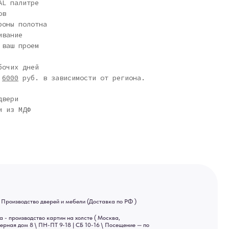
AL палитре
ов
роны полотна
ивание
 ваш проем
бочих дней
о
6000
руб. в зависимости от региона.
двери
и из МДФ
ей и мебели (Доставка по РФ )
тин на холсте ( Москва,
 9-18 | СБ 10-16 \ Посещение — по
ва спама предпочитаем общение
ный канал — Max Напишите нам,