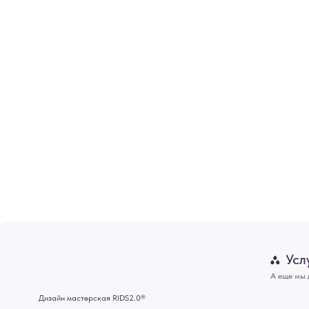
Услуги
А еще мы делаем из
Дизайн мастерская RIDS2.0®
Двери
Картины
В КАТАЛОГ
Панно
Отделка
Механизмы
Мебель