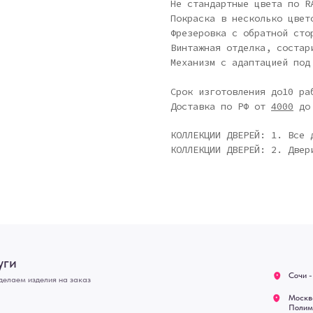
Не стандартные цвета по R
Покраска в несколько цвет
Фрезеровка с обратной сто
Винтажная отделка, состар
Механизм с адаптацией под
Срок изготовления до10 ра
Доставка по РФ от
4000
д
КОЛЛЕКЦИИ ДВЕРЕЙ: 1. Все 
КОЛЛЕКЦИИ ДВЕРЕЙ: 2. Двер
Сочи - Производство двер
делия на заказ
Москва - производство кар
О нас
Полимерная дом 8 \ ПН-ПТ
предварительной записи)
Оплата
Связь с нами:
Возврат
Из-за большого количест
через мессенджеры. Глав
Доставка
и мы оперативно ответим.
Блог
ridsloft@gmail.com
+7 958 581 3200