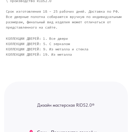
\ Производство RIDS2.0
Полимерная дом 8 \ ПН-ПТ 9-
18 | СБ 10-16 \ Посещение — по
предварительной записи)
Срок изготовления 18 - 25 рабочих дней. Доставка по РФ.
Все дверные полотна собираются вручную по индивидуальным
Связь с нами:
размерам, финальный вид изделия может отличаться от
представленного на сайте.
Из-за большого количества
спама предпочитаем общение
через мессенджеры. Главный
КОЛЛЕКЦИИ ДВЕРЕЙ: 1. Все двери
канал — Max Напишите нам, и
КОЛЛЕКЦИИ ДВЕРЕЙ: 5. С зеркалом
мы оперативно ответим.
КОЛЛЕКЦИИ ДВЕРЕЙ: 9. Из металла и стекла
ridsloft@gmail.com
КОЛЛЕКЦИИ ДВЕРЕЙ: 19. Из металла
+7 958 581 3200
Яндекс отзывы
В КАТАЛОГ