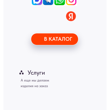
Купить межкомнатные распашные двери, входные двери, амбарные
двери, раздвижные двери, подвесные двери, интерьерные картины,
стеновые панели, лофт мебель с доставкой во все города России:
Москва, Санкт-Петербург, Екатеринбург, Новосибирск, Нижний
Новгород, Самара, Сургут, Казань, Омск, Челябинск, Ростов-на-
Дону, Уфа, Волгоград, Пермь, Красноярск, Воронеж, Краснодар,
Пенза, Рязань, Саратов, Тольятти, Волгоград, Астрахань,
Владивосток, Ярославль, Ульяновск, Барнаул, Иркутск, Тюмень,
Хабаровск, Новокузнецк, Оренбург, Кемерово, Ижевск, Томск,
Набережные Челны, Липецк Казахстан, Алматы, Астана, Павлодар,
Усть - Каменногорск, Сочи.