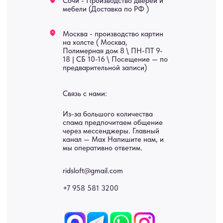
Услуги
А еще мы делаем
изделия на заказ
Мебель
О нас
Картины
Оплата
Панно
Возврат
Двери
Доставка
Отделка
Блог
Механизмы
• Согласие на обработку персональных данных
• Договор публичной оферты
• Политика обработки персональных данных
• Карта сайта
ИНН 772071865424
© 2015-2026 Все права защищены. Не является офертой,
окончательные цены указываются в счете-спецификации.