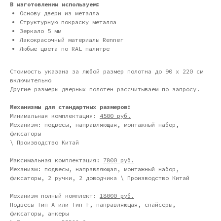
В изготовлении используем:
Основу двери из металла
Структурную покраску металла
Зеркало 5 мм
Лакокрасочный материалы Renner
Любые цвета по RAL палитре
Стоимость указана за любой размер полотна до 90 х 220 см
включительно
Другие размеры дверных полотен рассчитываем по запросу.
Механизмы для стандартных размеров:
Минимальная комплектация:
4500 руб.
Механизм: подвесы, направляющая, монтажный набор,
фиксаторы
\ Производство Китай
Дизайн мастерская RIDS2.0®
Максимальная комплектация:
7800 руб.
Механизм: подвесы, направляющая, монтажный набор,
фиксаторы, 2 ручки, 2 доводчика \ Производство Китай
Сочи - Производство дверей и
Механизм полный комплект:
18000 руб.
мебели (Доставка по РФ )
Подвесы Тип А или Тип F, направляющая, спайсеры,
фиксаторы, анкеры
Москва - производство картин
на холсте ( Москва,