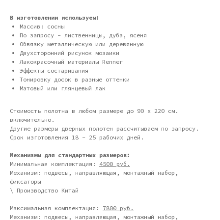
В изготовлении используем:
Массив: сосны
По запросу - лиственницы, дуба, ясеня
Обвязку металлическую или деревянную
Двухсторонний рисунок мозаики
Лакокрасочный материалы Renner
Эффекты состаривания
Тонировку досок в разные оттенки
Матовый или глянцевый лак
Стоимость полотна в любом размере до 90 х 220 см.
включительно.
Другие размеры дверных полотен рассчитываем по запросу.
Срок изготовления 18 - 25 рабочих дней.
Механизмы для стандартных размеров:
Минимальная комплектация:
4500 руб.
Механизм: подвесы, направляющая, монтажный набор,
Дизайн мастерская RIDS2.0®
фиксаторы
\ Производство Китай
Сочи - Производство дверей и
Максимальная комплектация:
7800 руб.
мебели (Доставка по РФ )
Механизм: подвесы, направляющая, монтажный набор,