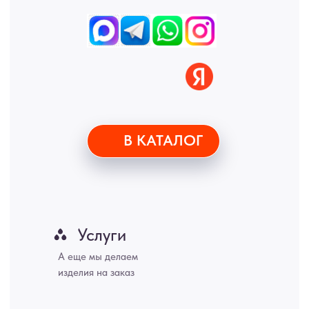
© 2015-2026 Все права защищены. Не является офертой,
окончательные цены указываются в счете-спецификации.
Купить межкомнатные распашные двери, входные двери, амбарные
двери, раздвижные двери, подвесные двери, интерьерные картины,
стеновые панели, лофт мебель с доставкой во все города России:
Москва, Санкт-Петербург, Екатеринбург, Новосибирск, Нижний
Новгород, Самара, Сургут, Казань, Омск, Челябинск, Ростов-на-
Дону, Уфа, Волгоград, Пермь, Красноярск, Воронеж, Краснодар,
Пенза, Рязань, Саратов, Тольятти, Волгоград, Астрахань,
Владивосток, Ярославль, Ульяновск, Барнаул, Иркутск, Тюмень,
Хабаровск, Новокузнецк, Оренбург, Кемерово, Ижевск, Томск,
Набережные Челны, Липецк Казахстан, Алматы, Астана, Павлодар,
Усть - Каменногорск, Сочи.