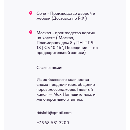
Услуги
А еще мы делаем
изделия на заказ
Мебель
О нас
Картины
Оплата
Панно
Возврат
Двери
Доставка
Отделка
Блог
Механизмы
• Согласие на обработку персональных данных
• Договор публичной оферты
• Политика обработки персональных данных
• Карта сайта
ИНН 772071865424