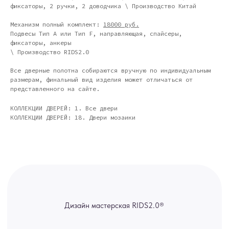
фиксаторы, 2 ручки, 2 доводчика \ Производство Китай
Москва - производство картин
на холсте ( Москва,
Полимерная дом 8 \ ПН-ПТ 9-
Механизм полный комплект:
18000 руб.
18 | СБ 10-16 \ Посещение — по
Подвесы Тип А или Тип F, направляющая, спайсеры,
предварительной записи)
фиксаторы, анкеры
\ Производство RIDS2.0
Связь с нами:
Из-за большого количества
Все дверные полотна собираются вручную по индивидуальным
спама предпочитаем общение
размерам, финальный вид изделия может отличаться от
через мессенджеры. Главный
канал — Max Напишите нам, и
представленного на сайте.
мы оперативно ответим.
КОЛЛЕКЦИИ ДВЕРЕЙ: 1. Все двери
ridsloft@gmail.com
КОЛЛЕКЦИИ ДВЕРЕЙ: 18. Двери мозаики
+7 958 581 3200
Яндекс отзывы
В КАТАЛОГ