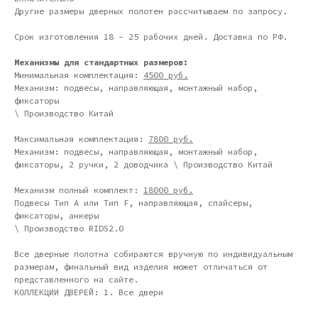
Другие размеры дверных полотен рассчитываем по запросу.
Срок изготовления 18 - 25 рабочих дней. Доставка по РФ.
Механизмы для стандартных размеров:
Минимальная комплектация:
4500 руб.
Механизм: подвесы, направляющая, монтажный набор,
фиксаторы
\ Производство Китай
Дизайн мастерская RIDS2.0®
Максимальная комплектация:
7800 руб.
Механизм: подвесы, направляющая, монтажный набор,
Сочи - Производство дверей и
фиксаторы, 2 ручки, 2 доводчика \ Производство Китай
мебели (Доставка по РФ )
Механизм полный комплект:
18000 руб.
Москва - производство картин
Подвесы Тип А или Тип F, направляющая, спайсеры,
на холсте ( Москва,
Полимерная дом 8 \ ПН-ПТ 9-
фиксаторы, анкеры
18 | СБ 10-16 \ Посещение — по
\ Производство RIDS2.0
предварительной записи)
Все дверные полотна собираются вручную по индивидуальным
Связь с нами:
размерам, финальный вид изделия может отличаться от
Из-за большого количества
представленного на сайте.
спама предпочитаем общение
КОЛЛЕКЦИИ ДВЕРЕЙ: 1. Все двери
через мессенджеры. Главный
канал — Max Напишите нам, и
мы оперативно ответим.