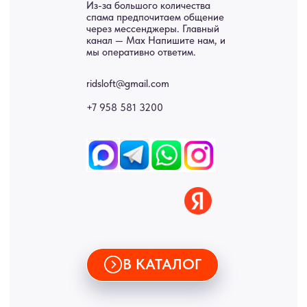
Двери
Доставка
Отделка
Блог
Механизмы
• Согласие на обработку персональных данных
• Договор публичной оферты
• Политика обработки персональных данных
• Карта сайта
ИНН 772071865424
© 2015-2026 Все права защищены. Не является офертой,
окончательные цены указываются в счете-спецификации.
Купить межкомнатные распашные двери, входные двери, амбарные
двери, раздвижные двери, подвесные двери, интерьерные картины,
стеновые панели, лофт мебель с доставкой во все города России:
Москва, Санкт-Петербург, Екатеринбург, Новосибирск, Нижний
Новгород, Самара, Сургут, Казань, Омск, Челябинск, Ростов-на-
Дону, Уфа, Волгоград, Пермь, Красноярск, Воронеж, Краснодар,
Пенза, Рязань, Саратов, Тольятти, Волгоград, Астрахань,
Владивосток, Ярославль, Ульяновск, Барнаул, Иркутск, Тюмень,
Хабаровск, Новокузнецк, Оренбург, Кемерово, Ижевск, Томск,