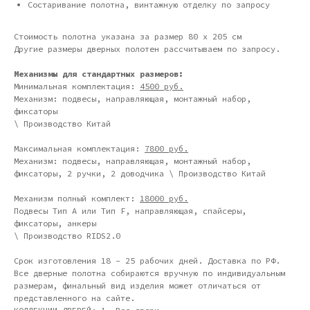
Состаривание полотна, винтажную отделку по запросу
Стоимость полотна указана за размер 80 х 205 см
Другие размеры дверных полотен рассчитываем по запросу.
Механизмы для стандартных размеров:
Минимальная комплектация:
4500 руб.
Механизм: подвесы, направляющая, монтажный набор,
фиксаторы
\ Производство Китай
Дизайн мастерская RIDS2.0®
Максимальная комплектация:
7800 руб.
Механизм: подвесы, направляющая, монтажный набор,
фиксаторы, 2 ручки, 2 доводчика \ Производство Китай
Сочи - Производство дверей и
мебели (Доставка по РФ )
Механизм полный комплект:
18000 руб.
Подвесы Тип А или Тип F, направляющая, спайсеры,
Москва - производство картин
фиксаторы, анкеры
на холсте ( Москва,
Полимерная дом 8 \ ПН-ПТ 9-
\ Производство RIDS2.0
18 | СБ 10-16 \ Посещение — по
предварительной записи)
Срок изготовления 18 - 25 рабочих дней. Доставка по РФ.
Все дверные полотна собираются вручную по индивидуальным
Связь с нами:
размерам, финальный вид изделия может отличаться от
Из-за большого количества
представленного на сайте.
спама предпочитаем общение