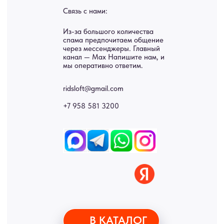
Картины
Оплата
Панно
Возврат
Двери
Доставка
Отделка
Блог
Механизмы
• Согласие на обработку персональных данных
• Договор публичной оферты
• Политика обработки персональных данных
• Карта сайта
ИНН 772071865424
© 2015-2026 Все права защищены. Не является офертой,
окончательные цены указываются в счете-спецификации.
Купить межкомнатные распашные двери, входные двери, амбарные
двери, раздвижные двери, подвесные двери, интерьерные картины,
стеновые панели, лофт мебель с доставкой во все города России:
Москва, Санкт-Петербург, Екатеринбург, Новосибирск, Нижний
Новгород, Самара, Сургут, Казань, Омск, Челябинск, Ростов-на-
Дону, Уфа, Волгоград, Пермь, Красноярск, Воронеж, Краснодар,
Пенза, Рязань, Саратов, Тольятти, Волгоград, Астрахань,