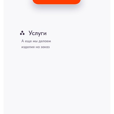
Владивосток, Ярославль, Ульяновск, Барнаул, Иркутск, Тюмень,
Хабаровск, Новокузнецк, Оренбург, Кемерово, Ижевск, Томск,
Набережные Челны, Липецк Казахстан, Алматы, Астана, Павлодар,
Усть - Каменногорск, Сочи.