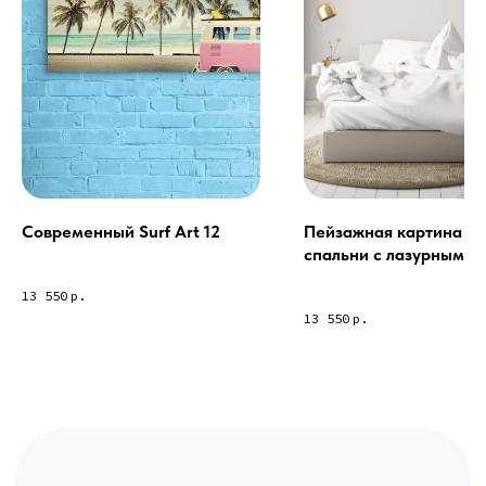
Связь с нами:
Из-за большого количества
спама предпочитаем общение
через мессенджеры. Главный
канал — Max Напишите нам, и
мы оперативно ответим.
ridsloft@gmail.com
+7 958 581 3200
Современный Surf Art 12
Пейзажная картина дл
спальни с лазурным б
океана
Яндекс отзывы
13 550
р.
13 550
р.
В КАТАЛОГ
Услуги
А еще мы делаем