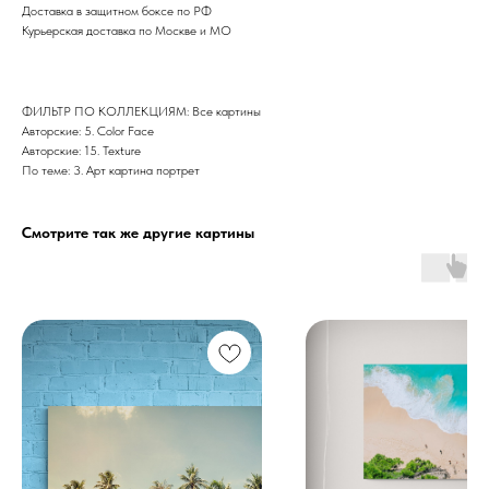
Доставка в защитном боксе по РФ
Курьерская доставка по Москве и МО
ФИЛЬТР ПО КОЛЛЕКЦИЯМ: Все картины
Авторские: 5. Color Face
Авторские: 15. Texture
По теме: 3. Арт картина портрет
Смотрите так же другие картины
Дизайн мастерская RIDS2.0®
Сочи - Производство дверей и
мебели (Доставка по РФ )
Москва - производство картин
на холсте ( Москва,
Полимерная дом 8 \ ПН-ПТ 9-
18 | СБ 10-16 \ Посещение — по
предварительной записи)