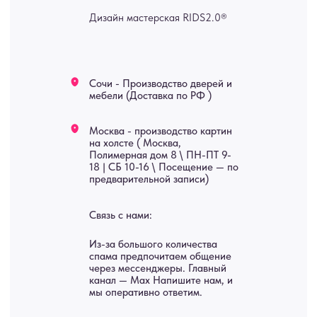
изделия на заказ
Мебель
О нас
Картины
Оплата
Панно
Возврат
Двери
Доставка
Отделка
Блог
Механизмы
• Согласие на обработку персональных данных
• Договор публичной оферты
• Политика обработки персональных данных
• Карта сайта
ИНН 772071865424
© 2015-2026 Все права защищены. Не является офертой,
окончательные цены указываются в счете-спецификации.
Купить межкомнатные распашные двери, входные двери, амбарные
двери, раздвижные двери, подвесные двери, интерьерные картины,