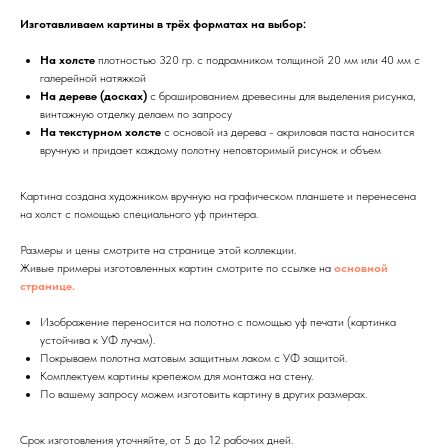
Изготавливаем картины в трёх форматах на выбор:
На холсте
плотностью 320 гр. с подрамником толщиной 20 мм или 40 мм с
галерейной натяжкой
На дереве (досках)
с брашированием древесины для выделения рисунка,
винтажную отделку делаем по запросу
На текстурном холсте
с основой из дерева - акриловая паста наносится
вручную и придает каждому полотну неповторимый рисунок и объем
Картина создана художником вручную на графическом планшете и перенесена
на холст с помощью специального уф принтера.
Размеры и цены смотрите на странице этой коллекции.
Живые примеры изготовленных картин смотрите по ссылке на
основной
странице.
Изображение переносится на полотно с помощью уф печати (картинка
устойчива к УФ лучам).
Покрываем полотна матовым защитным лаком с УФ защитой.
Комплектуем картины крепежом для монтажа на стену.
По вашему запросу можем изготовить картину в других размерах.
Срок изготовления уточняйте, от 5 до 12 рабочих дней.