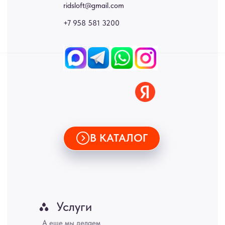
стеновые панели, лофт мебель с доставкой во все города России:
Москва, Санкт-Петербург, Екатеринбург, Новосибирск, Нижний
Новгород, Самара, Сургут, Казань, Омск, Челябинск, Ростов-на-
Дону, Уфа, Волгоград, Пермь, Красноярск, Воронеж, Краснодар,
Пенза, Рязань, Саратов, Тольятти, Волгоград, Астрахань,
Владивосток, Ярославль, Ульяновск, Барнаул, Иркутск, Тюмень,
Хабаровск, Новокузнецк, Оренбург, Кемерово, Ижевск, Томск,
Набережные Челны, Липецк Казахстан, Алматы, Астана, Павлодар,
Усть - Каменногорск, Сочи.