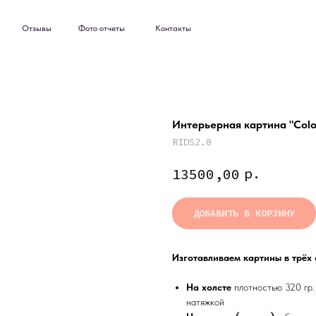
ывы
Фото отчеты
Контакты
ывы
Фото отчеты
Контакты
Интерьерная картина "Color 
RIDS2.0
р.
13500,00
ДОБАВИТЬ В КОРЗИНУ
Изготавливаем картины в трёх
На холсте
плотностью 320 гр.
натяжкой