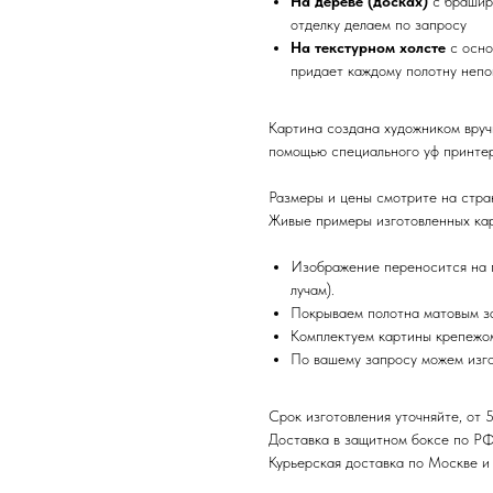
На дереве (досках)
с брашир
отделку делаем по запросу
На текстурном холсте
с осно
придает каждому полотну непо
Картина создана художником вруч
помощью специального уф принтер
Размеры и цены смотрите на стра
Живые примеры изготовленных кар
Изображение переносится на п
лучам).
Покрываем полотна матовым з
Комплектуем картины крепежом
По вашему запросу можем изго
Срок изготовления уточняйте, от 5
Доставка в защитном боксе по Р
Курьерская доставка по Москве 