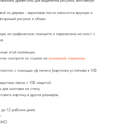
ованием древесины для выделения рисунка, винтажную
вой из дерева - акриловая паста наносится вручную и
вторимый рисунок и объем
ную на графическом планшете и перенесена на холст с
а.
нице этой коллекции.
тин смотрите по ссылке на
основной странице.
олотно с помощью уф печати (картинка устойчива к УФ
ащитным лаком с УФ защитой.
 для монтажа на стену.
товить картину в других размерах.
 до 12 рабочих дней.
Ф
и МО