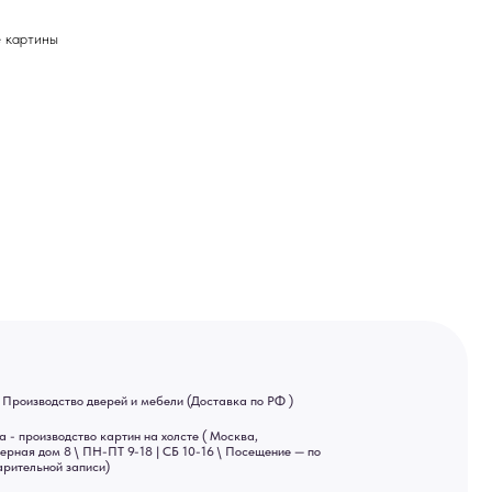
картины
ей и мебели (Доставка по РФ )
тин на холсте ( Москва,
 9-18 | СБ 10-16 \ Посещение — по
ва спама предпочитаем общение
ный канал — Max Напишите нам,
Яндекс отзывы