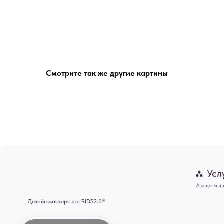
Смотрите так же другие картины
Услуги
А еще мы делаем из
Дизайн мастерская RIDS2.0®
Двери
Картины
В КАТАЛОГ
Панно
Отделка
Механизмы
Мебель