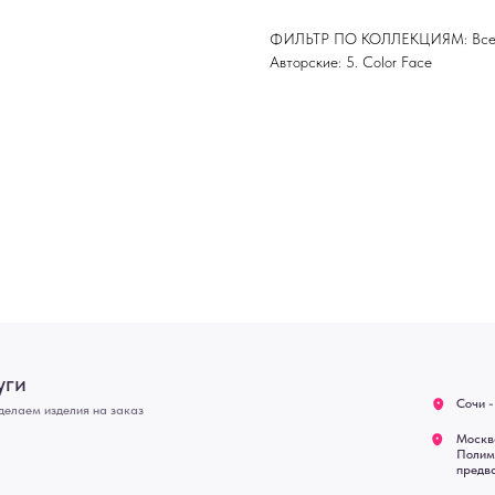
ФИЛЬТР ПО КОЛЛЕКЦИЯМ: Все 
Авторские: 5. Color Face
Сочи - Производство двер
делия на заказ
Москва - производство кар
О нас
Полимерная дом 8 \ ПН-ПТ
предварительной записи)
Оплата
Связь с нами:
Возврат
Из-за большого количест
через мессенджеры. Глав
Доставка
и мы оперативно ответим.
Блог
ridsloft@gmail.com
+7 958 581 3200