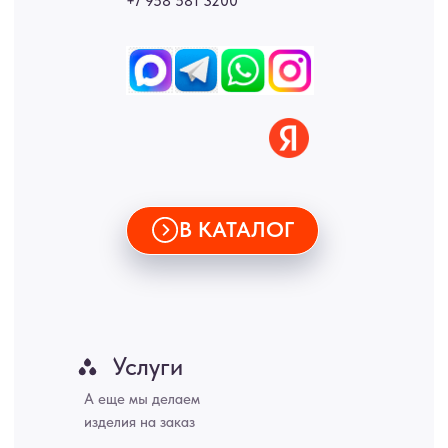
Новгород, Самара, Сургут, Казань, Омск, Челябинск, Ростов-на-
Дону, Уфа, Волгоград, Пермь, Красноярск, Воронеж, Краснодар,
Пенза, Рязань, Саратов, Тольятти, Волгоград, Астрахань,
Владивосток, Ярославль, Ульяновск, Барнаул, Иркутск, Тюмень,
Хабаровск, Новокузнецк, Оренбург, Кемерово, Ижевск, Томск,
Набережные Челны, Липецк Казахстан, Алматы, Астана, Павлодар,
Усть - Каменногорск, Сочи.