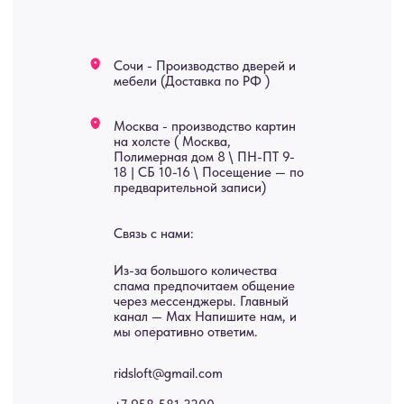
Мебель
О нас
Картины
Оплата
Панно
Возврат
Двери
Доставка
Отделка
Блог
Механизмы
• Согласие на обработку персональных данных
• Договор публичной оферты
• Политика обработки персональных данных
• Карта сайта
ИНН 772071865424
© 2015-2026 Все права защищены. Не является офертой,
окончательные цены указываются в счете-спецификации.
Купить межкомнатные распашные двери, входные двери, амбарные
двери, раздвижные двери, подвесные двери, интерьерные картины,
стеновые панели, лофт мебель с доставкой во все города России:
Москва, Санкт-Петербург, Екатеринбург, Новосибирск, Нижний