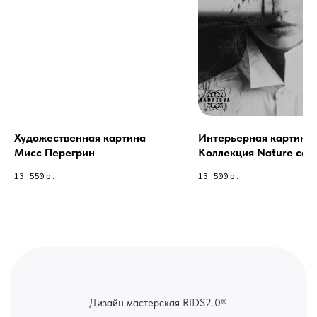
Из-за большого количества
спама предпочитаем общение
через мессенджеры. Главный
канал — Max Напишите нам, и
мы оперативно ответим.
ridsloft@gmail.com
+7 958 581 3200
Художественная картина
Интерьерная картина 
Мисс Перегрин
Коллекция Nature coll
Яндекс отзывы
13 550
р.
13 500
р.
В КАТАЛОГ
Услуги
А еще мы делаем
изделия на заказ