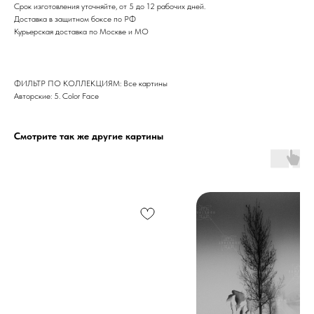
Срок изготовления уточняйте, от 5 до 12 рабочих дней.
Доставка в защитном боксе по РФ
Курьерская доставка по Москве и МО
ФИЛЬТР ПО КОЛЛЕКЦИЯМ: Все картины
Авторские: 5. Color Face
Смотрите так же другие картины
Дизайн мастерская RIDS2.0®
Сочи - Производство дверей и
мебели (Доставка по РФ )
Москва - производство картин
на холсте ( Москва,
Полимерная дом 8 \ ПН-ПТ 9-
18 | СБ 10-16 \ Посещение — по
предварительной записи)
Связь с нами: