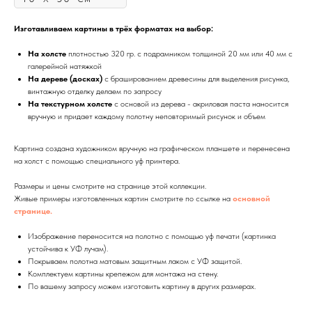
Изготавливаем картины в трёх форматах на выбор:
На холсте
плотностью 320 гр. с подрамником толщиной 20 мм или 40 мм с
галерейной натяжкой
На дереве (досках)
с брашированием древесины для выделения рисунка,
винтажную отделку делаем по запросу
На текстурном холсте
с основой из дерева - акриловая паста наносится
вручную и придает каждому полотну неповторимый рисунок и объем
Картина создана художником вручную на графическом планшете и перенесена
на холст с помощью специального уф принтера.
Размеры и цены смотрите на странице этой коллекции.
Живые примеры изготовленных картин смотрите по ссылке на
основной
странице.
Изображение переносится на полотно с помощью уф печати (картинка
устойчива к УФ лучам).
Покрываем полотна матовым защитным лаком с УФ защитой.
Комплектуем картины крепежом для монтажа на стену.
По вашему запросу можем изготовить картину в других размерах.