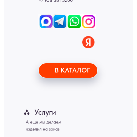
Новгород, Самара, Сургут, Казань, Омск, Челябинск, Ростов-на-
Дону, Уфа, Волгоград, Пермь, Красноярск, Воронеж, Краснодар,
Пенза, Рязань, Саратов, Тольятти, Волгоград, Астрахань,
Владивосток, Ярославль, Ульяновск, Барнаул, Иркутск, Тюмень,
Хабаровск, Новокузнецк, Оренбург, Кемерово, Ижевск, Томск,
Набережные Челны, Липецк Казахстан, Алматы, Астана, Павлодар,
Усть - Каменногорск, Сочи.