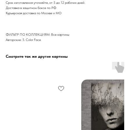
Срок изготовления уточняйте, от 5 до 12 рабочих дней.
Доставка в защитном боксе по РФ
Курьерская доставка по Москве и МО
ФИЛЬТР ПО КОЛЛЕКЦИЯМ: Все картины
Авторские: 5. Color Face
Смотрите так же другие картины
Дизайн мастерская RIDS2.0®
Сочи - Производство дверей и
мебели (Доставка по РФ )
Москва - производство картин
на холсте ( Москва,
Полимерная дом 8 \ ПН-ПТ 9-
18 | СБ 10-16 \ Посещение — по
предварительной записи)
Связь с нами: