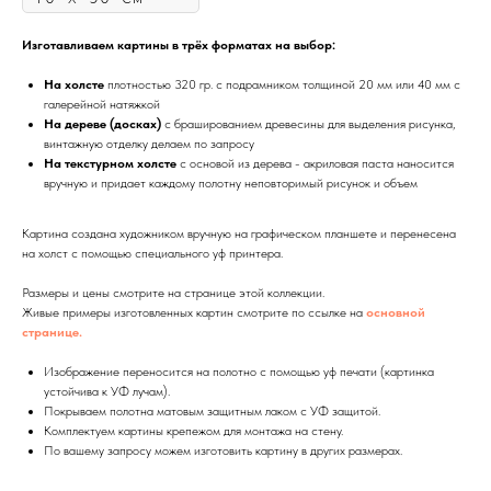
Изготавливаем картины в трёх форматах на выбор:
На холсте
плотностью 320 гр. с подрамником толщиной 20 мм или 40 мм с
галерейной натяжкой
На дереве (досках)
с брашированием древесины для выделения рисунка,
винтажную отделку делаем по запросу
На текстурном холсте
с основой из дерева - акриловая паста наносится
вручную и придает каждому полотну неповторимый рисунок и объем
Картина создана художником вручную на графическом планшете и перенесена
на холст с помощью специального уф принтера.
Размеры и цены смотрите на странице этой коллекции.
Живые примеры изготовленных картин смотрите по ссылке на
основной
странице.
Изображение переносится на полотно с помощью уф печати (картинка
устойчива к УФ лучам).
Покрываем полотна матовым защитным лаком с УФ защитой.
Комплектуем картины крепежом для монтажа на стену.
По вашему запросу можем изготовить картину в других размерах.