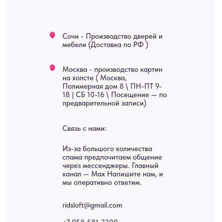
Мебель
О нас
Картины
Оплата
Панно
Возврат
Двери
Доставка
Отделка
Блог
Механизмы
• Согласие на обработку персональных данных
• Договор публичной оферты
• Политика обработки персональных данных
• Карта сайта
ИНН 772071865424
© 2015-2026 Все права защищены. Не является офертой,
окончательные цены указываются в счете-спецификации.
Купить межкомнатные распашные двери, входные двери, амбарные
двери, раздвижные двери, подвесные двери, интерьерные картины,
стеновые панели, лофт мебель с доставкой во все города России:
Москва, Санкт-Петербург, Екатеринбург, Новосибирск, Нижний