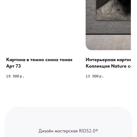
Из-за большого количества
спама предпочитаем общение
через мессенджеры. Главный
канал — Max Напишите нам, и
мы оперативно ответим.
ridsloft@gmail.com
+7 958 581 3200
Картина в темно синих тонах
Интерьерная картина 
Арт 73
Коллекция Nature coll
Яндекс отзывы
19 500
р.
13 500
р.
В КАТАЛОГ
Услуги
А еще мы делаем
изделия на заказ