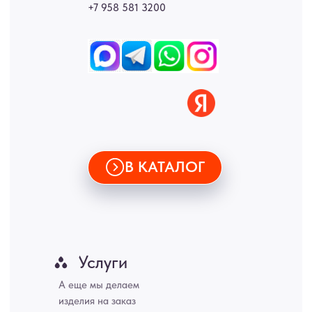
Новгород, Самара, Сургут, Казань, Омск, Челябинск, Ростов-на-
Дону, Уфа, Волгоград, Пермь, Красноярск, Воронеж, Краснодар,
Пенза, Рязань, Саратов, Тольятти, Волгоград, Астрахань,
Владивосток, Ярославль, Ульяновск, Барнаул, Иркутск, Тюмень,
Хабаровск, Новокузнецк, Оренбург, Кемерово, Ижевск, Томск,
Набережные Челны, Липецк Казахстан, Алматы, Астана, Павлодар,
Усть - Каменногорск, Сочи.