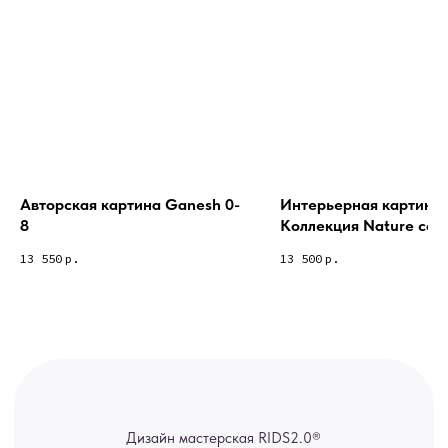
Из-за большого количества
спама предпочитаем общение
через мессенджеры. Главный
канал — Max Напишите нам, и
мы оперативно ответим.
ridsloft@gmail.com
+7 958 581 3200
Авторская картина Ganesh 0-
Интерьерная картина 
8
Коллекция Nature coll
Яндекс отзывы
13 550
р.
13 500
р.
В КАТАЛОГ
Услуги
А еще мы делаем
изделия на заказ