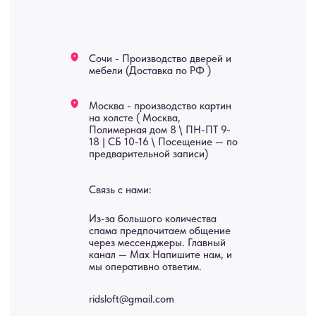
Мебель
О нас
Картины
Оплата
Панно
Возврат
Двери
Доставка
Отделка
Блог
Механизмы
• Согласие на обработку персональных данных
• Договор публичной оферты
• Политика обработки персональных данных
• Карта сайта
ИНН 772071865424
© 2015-2026 Все права защищены. Не является офертой,
окончательные цены указываются в счете-спецификации.
Купить межкомнатные распашные двери, входные двери, амбарные
двери, раздвижные двери, подвесные двери, интерьерные картины,
стеновые панели, лофт мебель с доставкой во все города России:
Москва, Санкт-Петербург, Екатеринбург, Новосибирск, Нижний