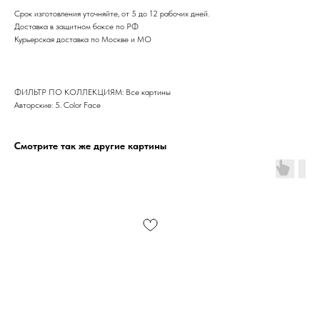
Срок изготовления уточняйте, от 5 до 12 рабочих дней.
Доставка в защитном боксе по РФ
Курьерская доставка по Москве и МО
ФИЛЬТР ПО КОЛЛЕКЦИЯМ: Все картины
Авторские: 5. Color Face
Смотрите так же другие картины
Дизайн мастерская RIDS2.0®
Сочи - Производство дверей и
мебели (Доставка по РФ )
Москва - производство картин
на холсте ( Москва,
Полимерная дом 8 \ ПН-ПТ 9-
18 | СБ 10-16 \ Посещение — по
предварительной записи)
Связь с нами: