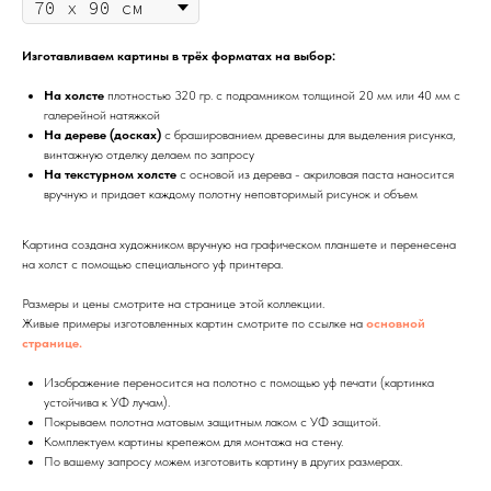
Изготавливаем картины в трёх форматах на выбор:
На холсте
плотностью 320 гр. с подрамником толщиной 20 мм или 40 мм с
галерейной натяжкой
На дереве (досках)
с брашированием древесины для выделения рисунка,
винтажную отделку делаем по запросу
На текстурном холсте
с основой из дерева - акриловая паста наносится
вручную и придает каждому полотну неповторимый рисунок и объем
Картина создана художником вручную на графическом планшете и перенесена
на холст с помощью специального уф принтера.
Размеры и цены смотрите на странице этой коллекции.
Живые примеры изготовленных картин смотрите по ссылке на
основной
странице.
Изображение переносится на полотно с помощью уф печати (картинка
устойчива к УФ лучам).
Покрываем полотна матовым защитным лаком с УФ защитой.
Комплектуем картины крепежом для монтажа на стену.
По вашему запросу можем изготовить картину в других размерах.