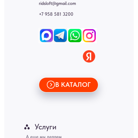
стеновые панели, лофт мебель с доставкой во все города России:
Москва, Санкт-Петербург, Екатеринбург, Новосибирск, Нижний
Новгород, Самара, Сургут, Казань, Омск, Челябинск, Ростов-на-
Дону, Уфа, Волгоград, Пермь, Красноярск, Воронеж, Краснодар,
Пенза, Рязань, Саратов, Тольятти, Волгоград, Астрахань,
Владивосток, Ярославль, Ульяновск, Барнаул, Иркутск, Тюмень,
Хабаровск, Новокузнецк, Оренбург, Кемерово, Ижевск, Томск,
Набережные Челны, Липецк Казахстан, Алматы, Астана, Павлодар,
Усть - Каменногорск, Сочи.