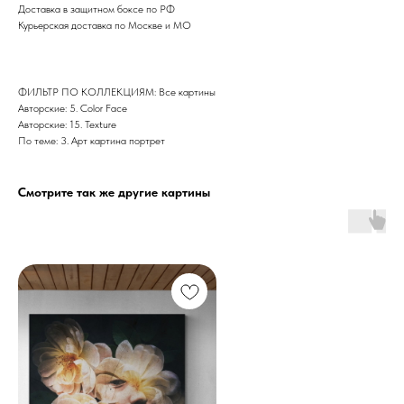
Доставка в защитном боксе по РФ
Курьерская доставка по Москве и МО
ФИЛЬТР ПО КОЛЛЕКЦИЯМ: Все картины
Авторские: 5. Color Face
Авторские: 15. Texture
По теме: 3. Арт картина портрет
Смотрите так же другие картины
Дизайн мастерская RIDS2.0®
Сочи - Производство дверей и
мебели (Доставка по РФ )
Москва - производство картин
на холсте ( Москва,
Полимерная дом 8 \ ПН-ПТ 9-
18 | СБ 10-16 \ Посещение — по
предварительной записи)