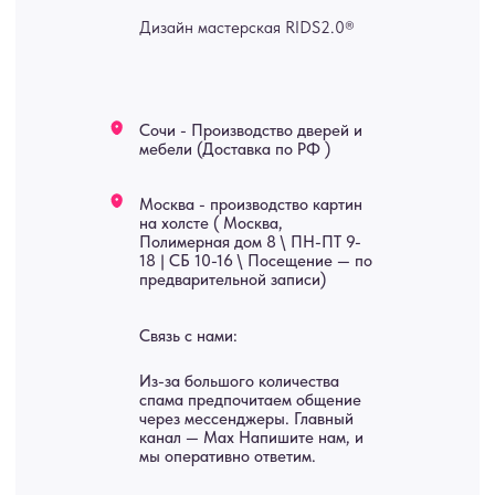
изделия на заказ
Мебель
О нас
Картины
Оплата
Панно
Возврат
Двери
Доставка
Отделка
Блог
Механизмы
• Согласие на обработку персональных данных
• Договор публичной оферты
• Политика обработки персональных данных
• Карта сайта
ИНН 772071865424
© 2015-2026 Все права защищены. Не является офертой,
окончательные цены указываются в счете-спецификации.
Купить межкомнатные распашные двери, входные двери, амбарные
двери, раздвижные двери, подвесные двери, интерьерные картины,