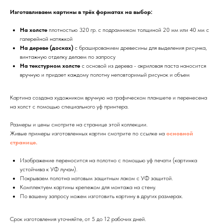
Изготавливаем картины в трёх форматах на выбор:
На холсте
плотностью 320 гр. с подрамником толщиной 20 мм или 40 мм с
галерейной натяжкой
На дереве (досках)
с брашированием древесины для выделения рисунка,
винтажную отделку делаем по запросу
На текстурном холсте
с основой из дерева - акриловая паста наносится
вручную и придает каждому полотну неповторимый рисунок и объем
Картина создана художником вручную на графическом планшете и перенесена
на холст с помощью специального уф принтера.
Размеры и цены смотрите на странице этой коллекции.
Живые примеры изготовленных картин смотрите по ссылке на
основной
странице.
Изображение переносится на полотно с помощью уф печати (картинка
устойчива к УФ лучам).
Покрываем полотна матовым защитным лаком с УФ защитой.
Комплектуем картины крепежом для монтажа на стену.
По вашему запросу можем изготовить картину в других размерах.
Срок изготовления уточняйте, от 5 до 12 рабочих дней.