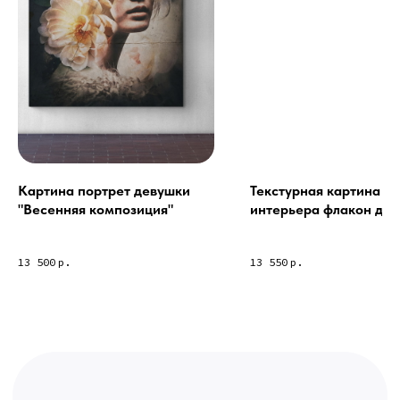
Связь с нами:
Из-за большого количества
спама предпочитаем общение
через мессенджеры. Главный
канал — Max Напишите нам, и
мы оперативно ответим.
ridsloft@gmail.com
+7 958 581 3200
Картина портрет девушки
Текстурная картина дл
"Весенняя композиция"
интерьера флакон дух
Chanel
Яндекс отзывы
13 500
р.
13 550
р.
В КАТАЛОГ
Услуги
А еще мы делаем