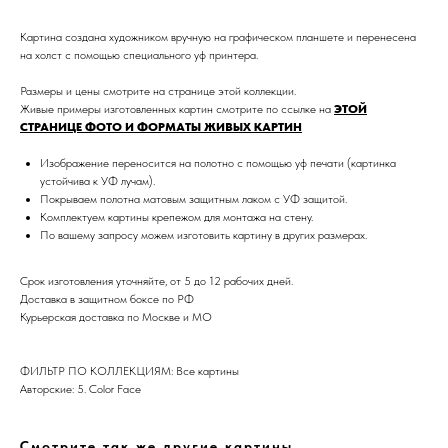
Картина создана художником вручную на графическом планшете и перенесена
на холст с помощью специального уф принтера.
Размеры и цены смотрите на странице этой коллекции.
Живые примеры изготовленных картин смотрите по ссылке на
ЭТОЙ
СТРАНИЦЕ ФОТО И ФОРМАТЫ ЖИВЫХ КАРТИН
Изображение переносится на полотно с помощью уф печати (картинка
устойчива к УФ лучам).
Дизайн мастерская RIDS2.0®
Покрываем полотна матовым защитным лаком с УФ защитой.
Комплектуем картины крепежом для монтажа на стену.
По вашему запросу можем изготовить картину в других размерах.
Сочи - Производство дверей и
мебели (Доставка по РФ )
Срок изготовления уточняйте, от 5 до 12 рабочих дней.
Доставка в защитном боксе по РФ
Москва - производство картин
Курьерская доставка по Москве и МО
на холсте ( Москва,
Полимерная дом 8 \ ПН-ПТ 9-
18 | СБ 10-16 \ Посещение — по
предварительной записи)
ФИЛЬТР ПО КОЛЛЕКЦИЯМ: Все картины
Авторские: 5. Color Face
Связь с нами:
Из-за большого количества
спама предпочитаем общение
через мессенджеры. Главный
Смотрите так же другие картины