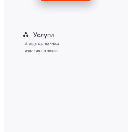
Владивосток, Ярославль, Ульяновск, Барнаул, Иркутск, Тюмень,
Хабаровск, Новокузнецк, Оренбург, Кемерово, Ижевск, Томск,
Набережные Челны, Липецк Казахстан, Алматы, Астана, Павлодар,
Усть - Каменногорск, Сочи.