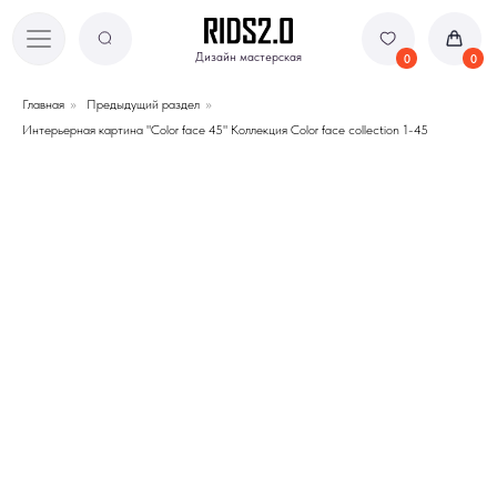
Дизайн мастерская
Дизайн мастерская
0
0
Главная
»
Предыдущий раздел
»
Интерьерная картина "Color face 45" Коллекция Color face collection 1-45