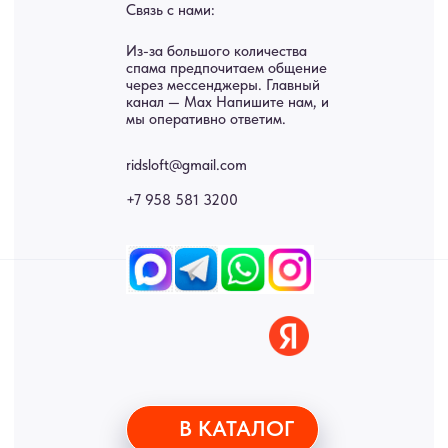
Картины
Оплата
Панно
Возврат
Двери
Доставка
Отделка
Блог
Механизмы
• Согласие на обработку персональных данных
• Договор публичной оферты
• Политика обработки персональных данных
• Карта сайта
ИНН 772071865424
© 2015-2026 Все права защищены. Не является офертой,
окончательные цены указываются в счете-спецификации.
Купить межкомнатные распашные двери, входные двери, амбарные
двери, раздвижные двери, подвесные двери, интерьерные картины,
стеновые панели, лофт мебель с доставкой во все города России:
Москва, Санкт-Петербург, Екатеринбург, Новосибирск, Нижний
Новгород, Самара, Сургут, Казань, Омск, Челябинск, Ростов-на-
Дону, Уфа, Волгоград, Пермь, Красноярск, Воронеж, Краснодар,
Пенза, Рязань, Саратов, Тольятти, Волгоград, Астрахань,