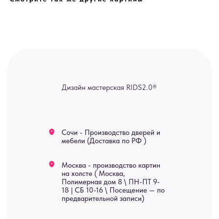
канал — Max Напишите нам, и
мы оперативно ответим.
ridsloft@gmail.com
+7 958 581 3200
Яндекс отзывы
В КАТАЛОГ
Услуги
А еще мы делаем
изделия на заказ
Мебель
О нас