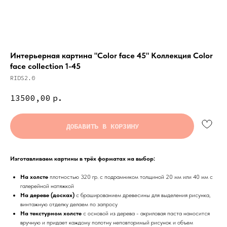
Интерьерная картина "Color face 45" Коллекция Color
face collection 1-45
RIDS2.0
13500,00
р.
ДОБАВИТЬ В КОРЗИНУ
Изготавливаем картины в трёх форматах на выбор:
На холсте
плотностью 320 гр. с подрамником толщиной 20 мм или 40 мм с
галерейной натяжкой
На дереве (досках)
с брашированием древесины для выделения рисунка,
винтажную отделку делаем по запросу
На текстурном холсте
с основой из дерева - акриловая паста наносится
вручную и придает каждому полотну неповторимый рисунок и объем