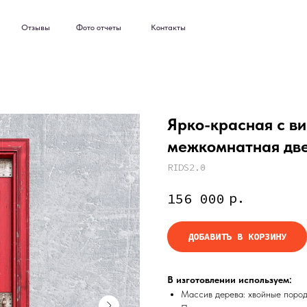
ывы
Фото отчеты
Контакты
ывы
Фото отчеты
Контакты
Ярко-красная с в
межкомнатная двер
RIDS2.0
р.
156 000
ДОБАВИТЬ В КОРЗИНУ
В изготовлении используем:
Массив дерева: хвойные поро