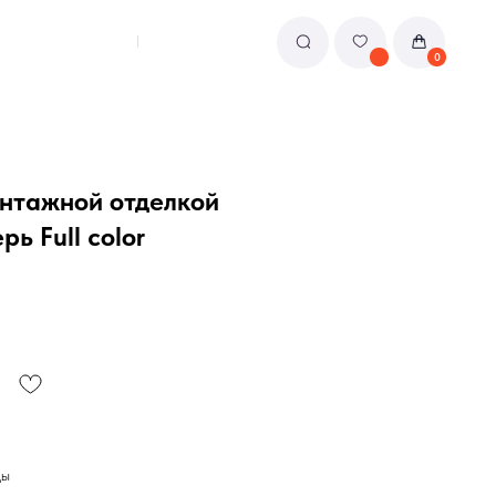
0
интажной отделкой
ь Full color
ды