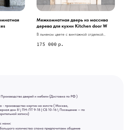
омнатная
Межкомнатная дверь из массива
tes
дерева для кухни Kitchen door W
В льняном цвете с винтажной отделкой
межкомнатная дверь для кухни
175 000
р.
ей и мебели (Доставка по РФ )
тин на холсте ( Москва,
 9-18 | СБ 10-16 \ Посещение — по
ва спама предпочитаем общение
ный канал — Max Напишите нам,
Яндекс отзывы
ы
ональных данных