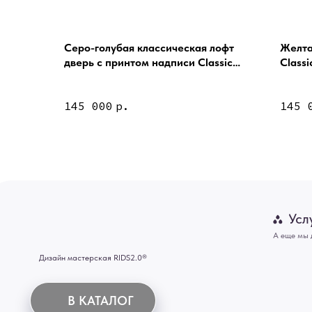
Серо-голубая классическая лофт
Желта
дверь с принтом надписи Classic
Class
door Х DOOR 11
Услуги
145 000
р.
145 
А еще мы делаем из
Дизайн мастерская RIDS2.0®
Двери
Картины
В КАТАЛОГ
Панно
Отделка
Механизмы
Мебель