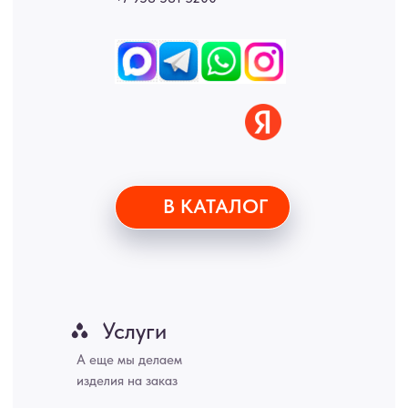
• Согласие на обработку персональных данных
• Договор публичной оферты
• Политика обработки персональных данных
• Карта сайта
ИНН 772071865424
© 2015-2026 Все права защищены. Не является офертой,
окончательные цены указываются в счете-спецификации.
Купить межкомнатные распашные двери, входные двери, амбарные
двери, раздвижные двери, подвесные двери, интерьерные картины,
стеновые панели, лофт мебель с доставкой во все города России:
Москва, Санкт-Петербург, Екатеринбург, Новосибирск, Нижний
Новгород, Самара, Сургут, Казань, Омск, Челябинск, Ростов-на-
Дону, Уфа, Волгоград, Пермь, Красноярск, Воронеж, Краснодар,
Пенза, Рязань, Саратов, Тольятти, Волгоград, Астрахань,
Владивосток, Ярославль, Ульяновск, Барнаул, Иркутск, Тюмень,
Хабаровск, Новокузнецк, Оренбург, Кемерово, Ижевск, Томск,
Набережные Челны, Липецк Казахстан, Алматы, Астана, Павлодар,
Усть - Каменногорск, Сочи.