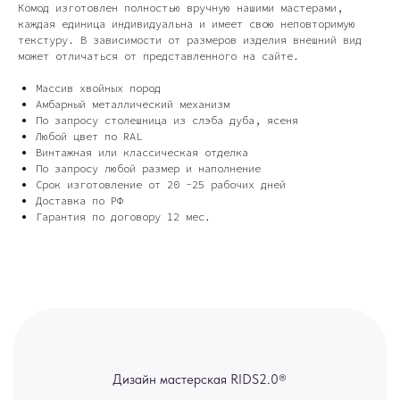
Комод изготовлен полностью вручную нашими мастерами,
каждая единица индивидуальна и имеет свою неповторимую
текстуру. В зависимости от размеров изделия внешний вид
Дизайн мастерская RIDS2.0®
может отличаться от представленного на сайте.
Массив хвойных пород
Сочи - Производство дверей и
Амбарный металлический механизм
мебели (Доставка по РФ )
По запросу столешница из слэба дуба, ясеня
Любой цвет по RAL
Москва - производство картин
Винтажная или классическая отделка
на холсте ( Москва,
Полимерная дом 8 \ ПН-ПТ 9-
По запросу любой размер и наполнение
18 | СБ 10-16 \ Посещение — по
Срок изготовление от 20 -25 рабочих дней
предварительной записи)
Доставка по РФ
Гарантия по договору 12 мес.
Связь с нами:
Из-за большого количества
спама предпочитаем общение
через мессенджеры. Главный
канал — Max Напишите нам, и
мы оперативно ответим.
ridsloft@gmail.com
+7 958 581 3200