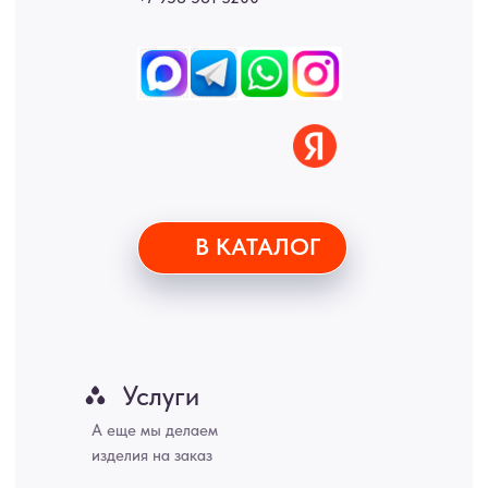
• Согласие на обработку персональных данных
• Договор публичной оферты
• Политика обработки персональных данных
• Карта сайта
ИНН 772071865424
© 2015-2026 Все права защищены. Не является офертой,
окончательные цены указываются в счете-спецификации.
Купить межкомнатные распашные двери, входные двери, амбарные
двери, раздвижные двери, подвесные двери, интерьерные картины,
стеновые панели, лофт мебель с доставкой во все города России:
Москва, Санкт-Петербург, Екатеринбург, Новосибирск, Нижний
Новгород, Самара, Сургут, Казань, Омск, Челябинск, Ростов-на-
Дону, Уфа, Волгоград, Пермь, Красноярск, Воронеж, Краснодар,
Пенза, Рязань, Саратов, Тольятти, Волгоград, Астрахань,
Владивосток, Ярославль, Ульяновск, Барнаул, Иркутск, Тюмень,
Хабаровск, Новокузнецк, Оренбург, Кемерово, Ижевск, Томск,
Набережные Челны, Липецк Казахстан, Алматы, Астана, Павлодар,
Усть - Каменногорск, Сочи.