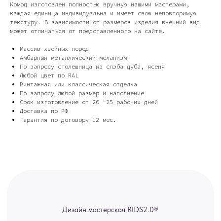
Комод изготовлен полностью вручную нашими мастерами,
каждая единица индивидуальна и имеет свою неповторимую
текстуру. В зависимости от размеров изделия внешний вид
Дизайн мастерская RIDS2.0®
может отличаться от представленного на сайте.
Массив хвойных пород
Сочи - Производство дверей и
Амбарный металлический механизм
мебели (Доставка по РФ )
По запросу столешница из слэба дуба, ясеня
Любой цвет по RAL
Москва - производство картин
Винтажная или классическая отделка
на холсте ( Москва,
Полимерная дом 8 \ ПН-ПТ 9-
По запросу любой размер и наполнение
18 | СБ 10-16 \ Посещение — по
Срок изготовление от 20 -25 рабочих дней
предварительной записи)
Доставка по РФ
Гарантия по договору 12 мес.
Связь с нами:
Из-за большого количества
спама предпочитаем общение
через мессенджеры. Главный
канал — Max Напишите нам, и
мы оперативно ответим.
ridsloft@gmail.com
+7 958 581 3200